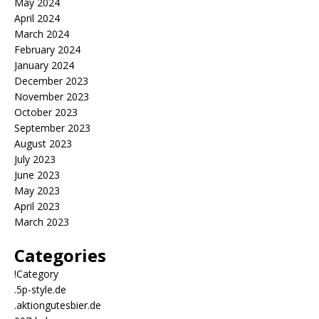
May 2024
April 2024
March 2024
February 2024
January 2024
December 2023
November 2023
October 2023
September 2023
August 2023
July 2023
June 2023
May 2023
April 2023
March 2023
Categories
!Category
.5p-style.de
.aktiongutesbier.de