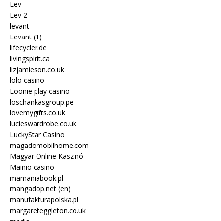
Lev
Lev 2
levant
Levant (1)
lifecycler.de
livingspirit.ca
lizjamieson.co.uk
lolo casino
Loonie play casino
loschankasgroup.pe
lovemygifts.co.uk
lucieswardrobe.co.uk
LuckyStar Casino
magadomobilhome.com
Magyar Online Kaszinó
Mainio casino
mamaniabook.pl
mangadop.net (en)
manufakturapolska.pl
margareteggleton.co.uk