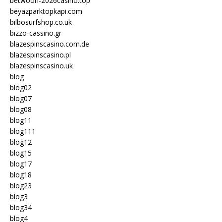
betwoon-2026casino.top
beyazparktopkapi.com
bilbosurfshop.co.uk
bizzo-cassino.gr
blazespinscasino.com.de
blazespinscasino.pl
blazespinscasino.uk
blog
blog02
blog07
blog08
blog11
blog111
blog12
blog15
blog17
blog18
blog23
blog3
blog34
blog4