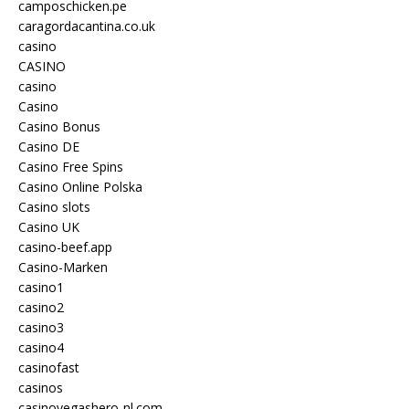
camposchicken.pe
caragordacantina.co.uk
casino
CASINO
casino
Casino
Casino Bonus
Casino DE
Casino Free Spins
Casino Online Polska
Casino slots
Casino UK
casino-beef.app
Casino-Marken
casino1
casino2
casino3
casino4
casinofast
casinos
casinovegashero-nl.com