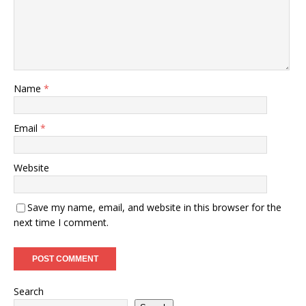
Name
*
Email
*
Website
Save my name, email, and website in this browser for the
next time I comment.
Search