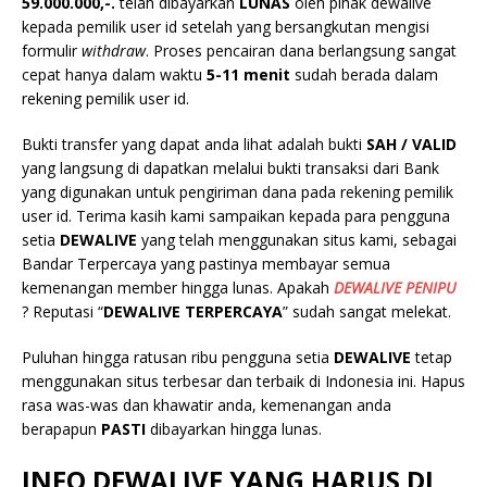
59.000.000
,-.
telah dibayarkan
LUNAS
oleh pihak dewalive
kepada pemilik user id setelah yang bersangkutan mengisi
formulir
withdraw
. Proses pencairan dana berlangsung sangat
cepat hanya dalam waktu
5-11 menit
sudah berada dalam
rekening pemilik user id.
Bukti transfer yang dapat anda lihat adalah bukti
SAH / VALID
yang langsung di dapatkan melalui bukti transaksi dari Bank
yang digunakan untuk pengiriman dana pada rekening pemilik
user id. Terima kasih kami sampaikan kepada para pengguna
setia
DEWALIVE
yang telah menggunakan situs kami, sebagai
Bandar Terpercaya yang pastinya membayar semua
kemenangan member hingga lunas. Apakah
DEWALIVE
PENIPU
? Reputasi “
DEWALIVE
TERPERCAYA
” sudah sangat melekat.
Puluhan hingga ratusan ribu pengguna setia
DEWALIVE
tetap
menggunakan situs terbesar dan terbaik di Indonesia ini. Hapus
rasa was-was dan khawatir anda, kemenangan anda
berapapun
PASTI
dibayarkan hingga lunas.
INFO DEWALIVE
YANG HARUS DI