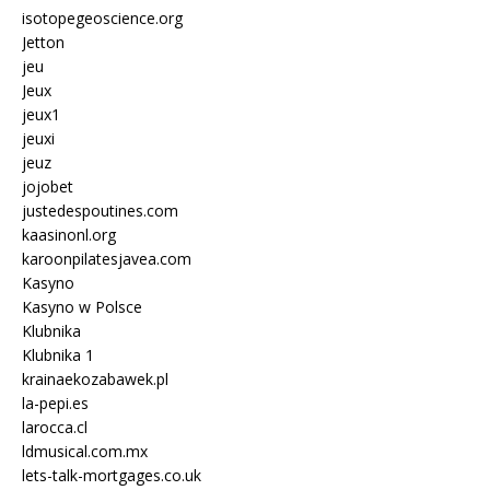
isotopegeoscience.org
Jetton
jeu
Jeux
jeux1
jeuxi
jeuz
jojobet
justedespoutines.com
kaasinonl.org
karoonpilatesjavea.com
Kasyno
Kasyno w Polsce
Klubnika
Klubnika 1
krainaekozabawek.pl
la-pepi.es
larocca.cl
ldmusical.com.mx
lets-talk-mortgages.co.uk