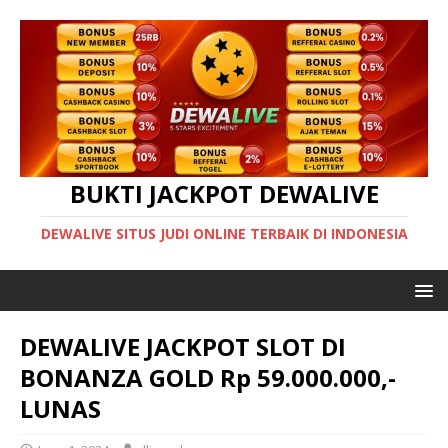
BUKTI JACKPOT DEWALIVE
DEWALIVE SITUS JUDI ONLINE TERBAIK DI INDONESIA
DEWALIVE JACKPOT SLOT DI
BONANZA GOLD Rp 59.000.000,-
LUNAS