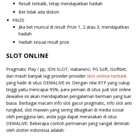
Result terbalik, tetap mendapatkan hadiah
Bet tidak ada diskon
PRIZE
Jika bet muncul di result Prize 1, 2 atau 3, mendapatkan
hadiah
Hadiah sesuai result prize
SLOT ONLINE
Pragmatic Play / pp, IDN SLOT, Habanero, PG Soft, iSoftbet,
dan masih banyak lagi provider-provider
slot online terbaik
yang hadir di situs DEWALIVE ini. Dengan nilai RTP yang cukup
tinggi yaitu mencapai 95%, para pemain di situs judi slot online
dewalive ini akan mendapatkan pengalaman bermain yang luar
biasa. Berbagai macam info slot gacor pragmatic, info slot anti
rungkad, slot maxwin yang sering dibagikan di media sosial
oleh pengguna lain, anda juga dapat merasakan di situs
DEWALIVE. Beberapa contoh permainan yang sangat diminati
oleh slotter indonesia adalah :