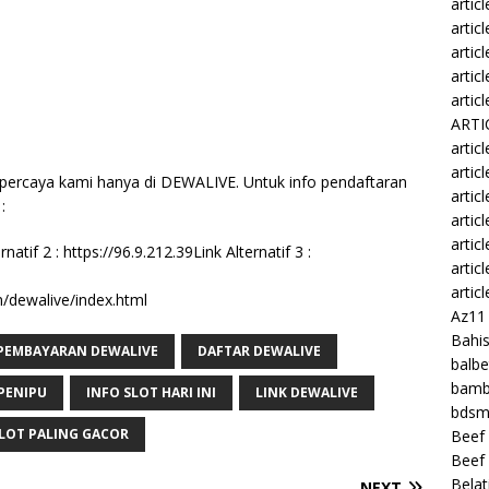
artic
artic
artic
artic
artic
ARTI
artic
artic
erpercaya kami hanya di DEWALIVE. Untuk info pendaftaran
artic
:
artic
artic
rnatif 2 : https://96.9.212.39Link Alternatif 3 :
articl
artic
m/dewalive/index.html
Az11
Bahi
 PEMBAYARAN DEWALIVE
DAFTAR DEWALIVE
balbe
bamb
PENIPU
INFO SLOT HARI INI
LINK DEWALIVE
bdsm
LOT PALING GACOR
Beef 
Beef 
Belat
NEXT