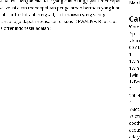
LIVE ini. Dengan nilai RTP yang cukup tinggi yaitu mencapai
Marc
dewalive ini akan mendapatkan pengalaman bermain yang luar
tic, info slot anti rungkad, slot maxwin yang sering
Ca
n, anda juga dapat merasakan di situs DEWALIVE. Beberapa
!Cate
lotter indonesia adalah :
.5p-s
.akti
007-
1
1Win
1Win
1win 
1xBe
2
20be
4
7Slot
7slots
abath
acous
adaly