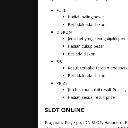
FULL
Hadiah paling besar
Bet tidak ada diskon
DISKON
Jenis bet yang sering dipilih pem
Hadiah cukup besar
Bet ada diskon
BB
Result terbalik, tetap mendapat
Bet tidak ada diskon
PRIZE
Jika bet muncul di result Prize 
Hadiah sesuai result prize
SLOT ONLINE
Pragmatic Play / pp, IDN SLOT, Habanero, PG