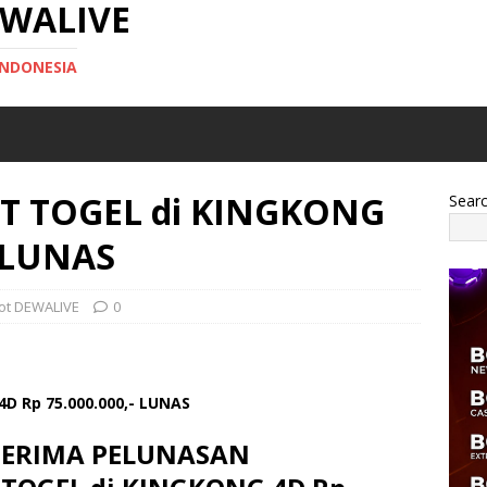
EWALIVE
 INDONESIA
T TOGEL di KINGKONG
Sear
- LUNAS
pot DEWALIVE
0
D Rp 75.000.000,- LUNAS
NERIMA PELUNASAN