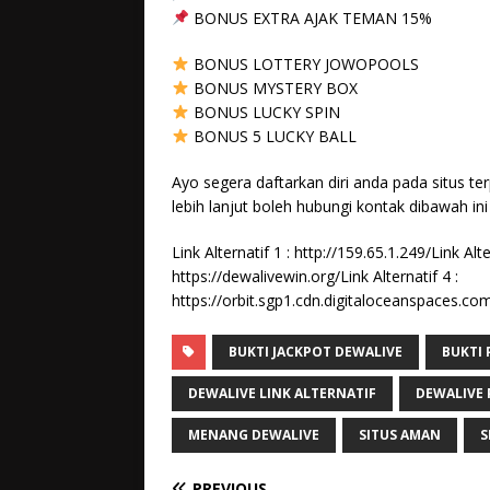
BONUS EXTRA AJAK TEMAN 15%
BONUS LOTTERY JOWOPOOLS
BONUS MYSTERY BOX
BONUS LUCKY SPIN
BONUS 5 LUCKY BALL
Ayo segera daftarkan diri anda pada situs t
lebih lanjut boleh hubungi kontak dibawah ini 
Link Alternatif 1 : http://159.65.1.249/Link Alte
https://dewalivewin.org/Link Alternatif 4 :
https://orbit.sgp1.cdn.digitaloceanspaces.co
BUKTI JACKPOT DEWALIVE
BUKTI
DEWALIVE LINK ALTERNATIF
DEWALIVE 
MENANG DEWALIVE
SITUS AMAN
S
PREVIOUS