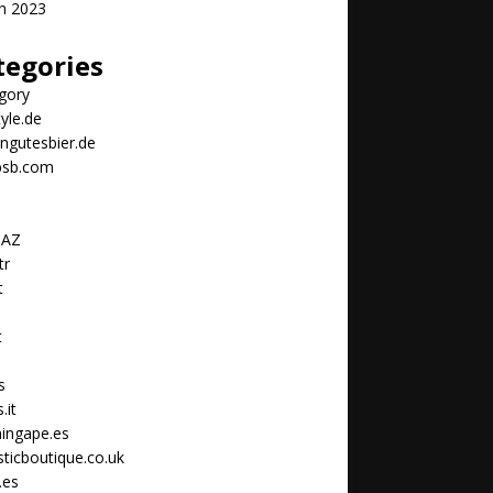
h 2023
tegories
gory
tyle.de
ongutesbier.de
bsb.com
 AZ
tr
t
t
s
.it
ingape.es
ticboutique.co.uk
.es