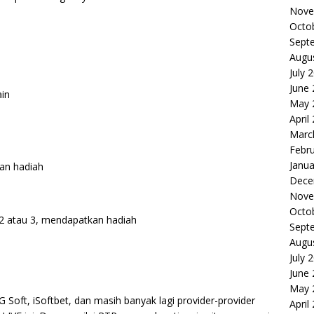
Nove
Octo
Sept
Augu
July 
June
ain
May 
April
Marc
Febr
Janua
kan hadiah
Dece
Nove
Octo
1, 2 atau 3, mendapatkan hadiah
Sept
Augu
July 
June
May 
 Soft, iSoftbet, dan masih banyak lagi provider-provider
April