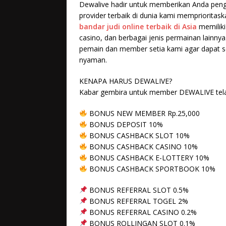
Dewalive hadir untuk memberikan Anda pe
provider terbaik di dunia kami mempriorita
bandar judi online terbaik di Asia
memiliki
casino, dan berbagai jenis permainan lainnya.
pemain dan member setia kami agar dapat s
nyaman.
KENAPA HARUS DEWALIVE?
Kabar gembira untuk member DEWALIVE tela
BONUS NEW MEMBER Rp.25,000
BONUS DEPOSIT 10%
BONUS CASHBACK SLOT 10%
BONUS CASHBACK CASINO 10%
BONUS CASHBACK E-LOTTERY 10%
BONUS CASHBACK SPORTBOOK 10%
BONUS REFERRAL SLOT 0.5%
BONUS REFERRAL TOGEL 2%
BONUS REFERRAL CASINO 0.2%
BONUS ROLLINGAN SLOT 0.1%