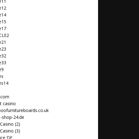
le11
le12
le14
le15
le17
CLE2
le21
le23
le32
le33
le9
es
les14
scom
t casino
oofurnitureboards.co.uk
-shop-24.de
Casino (2)
Casino (3)
ice DE