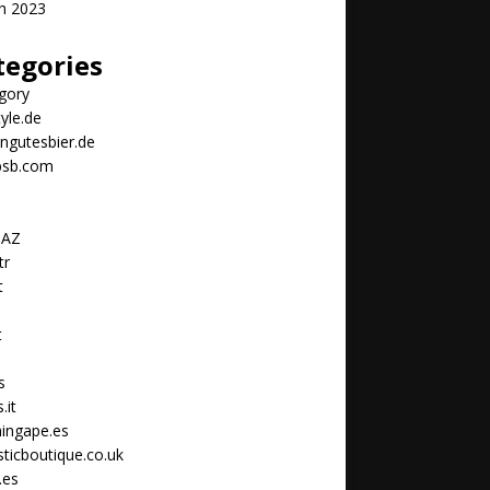
h 2023
tegories
gory
tyle.de
ongutesbier.de
bsb.com
 AZ
tr
t
t
s
.it
ingape.es
ticboutique.co.uk
.es