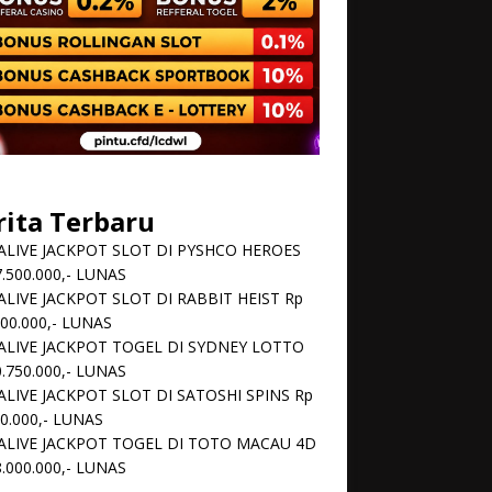
rita Terbaru
LIVE JACKPOT SLOT DI PYSHCO HEROES
7.500.000,- LUNAS
LIVE JACKPOT SLOT DI RABBIT HEIST Rp
500.000,- LUNAS
LIVE JACKPOT TOGEL DI SYDNEY LOTTO
0.750.000,- LUNAS
LIVE JACKPOT SLOT DI SATOSHI SPINS Rp
00.000,- LUNAS
LIVE JACKPOT TOGEL DI TOTO MACAU 4D
8.000.000,- LUNAS