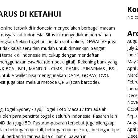
Ko
ARUS DI KETAHUI
No c
i online terbaik di indonesia menyediakan berbagai macam
Ar
 masyarakat Indonesia. Situs ini menyediakan permainan
Augu
lengkap. Selain togel online dan slot online, DEWALIVE juga
July 
tidak kalah seru dan mudah untuk dimainkan. Sangat
June
 terbaik di indonesia ini, cukup dengan mendaftar
May 
a menggunakan
e-wallet
(dompet digital). Rekening bank yang
April
ANK BCA , BRI , MANDIRI , CIMB , PANIN , SINARMAS , BSI ,
Marc
ntuk e-wallet bisa menggunakan DANA, GOPAY, OVO.
Febr
sit juga bisa melalui metode QRIS (scan barcode).
Janua
Dece
Nove
Octo
g, togel Sydney / syd, Togel Toto Macau / ttm adalah
Sept
oleh para pencinta togel diseluruh Indonesia. Pasaran lain
Augu
4D dan juga 5D. Pasaran-pasaran tersebut juga dilengkapi
April
n bettingan tipe full, bettingan tipe diskon, , bettingan tipe
Dece
tuk perbandingannya bisa dilihat di bawah ini