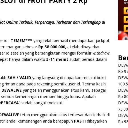
LOT di FRUIT PARTY 2 Rp
Slot Online Terbaik, Terpercaya, Terbesar dan Terlengkap di
r id :
TEMEM***
yang telah berhasil mendapatkan jackpot
Kemenangan sebesar
Rp
58.000.000
,-.
telah dibayarkan
ser id setelah yang bersangkutan mengisi formulir
withdraw
.
Be
cepat hanya dalam waktu
5-11 menit
sudah berada dalam
DEWA
Rp 9
bukti
SAH / VALID
yang langsung di dapatkan melalui bukti
DEWA
giriman dana pada rekening pemilik user id. Terima kasih
100.
a
DEWALIVE
yang telah menggunakan situs kami, sebagai
DEWA
r semua kemenangan member hingga lunas. Apakah
Rp 8
RPERCAYA
” sudah sangat melekat.
DEWA
73.0
DEWALIVE
tetap menggunakan situs terbesar dan terbaik di
DEWA
watir anda, kemenangan anda berapapun
PASTI
dibayarkan
Rp 9