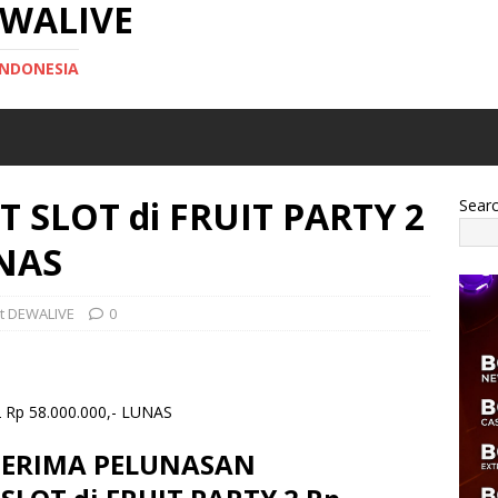
EWALIVE
 INDONESIA
 SLOT di FRUIT PARTY 2
Sear
UNAS
ot DEWALIVE
0
Rp 58.000.000,- LUNAS
NERIMA PELUNASAN