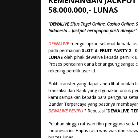
KEMENANGAN JACKPOT S
58.000.000,- LUNAS
“
DEWALIVE
Situs Togel Online, Casino Online, 
Indonesia – Jackpot berapapun pasti dibayar”
DEWALIVE
mengucapkan selamat kepada use
pada permainan
SLOT di FRUIT PARTY 2
. 
LUNAS
oleh pihak dewalive kepada pemilik u
Proses pencairan dana berlangsung sangat 
rekening pemilik user id.
Bukti transfer yang dapat anda lihat adalah 
transaksi dari Bank yang digunakan untuk pen
kami sampaikan kepada para pengguna seti
Bandar Terpercaya yang pastinya membaya
DEWALIVE
PENIPU
? Reputasi “
DEWALIVE
TE
Puluhan hingga ratusan ribu pengguna setia
Indonesia ini. Hapus rasa was-was dan kha
hingga lunas.