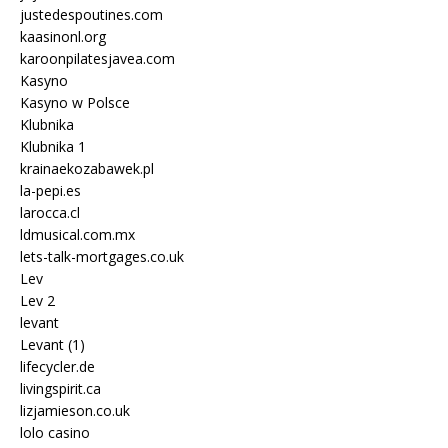
justedespoutines.com
kaasinonl.org
karoonpilatesjavea.com
Kasyno
Kasyno w Polsce
Klubnika
Klubnika 1
krainaekozabawek.pl
la-pepi.es
larocca.cl
ldmusical.com.mx
lets-talk-mortgages.co.uk
Lev
Lev 2
levant
Levant (1)
lifecycler.de
livingspirit.ca
lizjamieson.co.uk
lolo casino