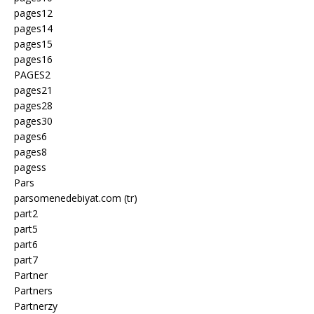
pages12
pages14
pages15
pages16
PAGES2
pages21
pages28
pages30
pages6
pages8
pagess
Pars
parsomenedebiyat.com (tr)
part2
part5
part6
part7
Partner
Partners
Partnerzy