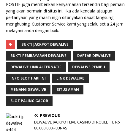
POSTIF juga memberikan kenyamanan tersendiri bagi pemain
yang akan bermain di situs ini. Jika ada kendala ataupun
pertanyaan yang masih ingin ditanyakan dapat langsung
menghubingi Customer Service kami yang selalu setia 24 jam
melayani anda dengan baik.
BUKTI JACKPOT DEWALIVE
BUKTI PEMBAYARAN DEWALIVE
DAFTAR DEWALIVE
DEWALIVE LINK ALTERNATIF
DEWALIVE PENIPU
INFO SLOT HARI INI
LINK DEWALIVE
MENANG DEWALIVE
SITUS AMAN
SLOT PALING GACOR
PREVIOUS
DEWALIVE JACKPOT LIVE CASINO DI ROULETTE Rp
80.000.000,- LUNAS