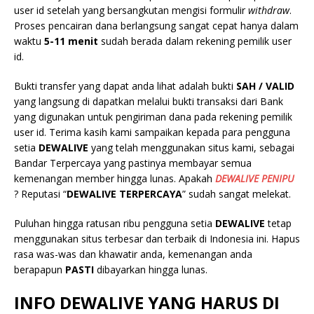
user id setelah yang bersangkutan mengisi formulir
withdraw
.
Proses pencairan dana berlangsung sangat cepat hanya dalam
waktu
5-11 menit
sudah berada dalam rekening pemilik user
id.
Bukti transfer yang dapat anda lihat adalah bukti
SAH / VALID
yang langsung di dapatkan melalui bukti transaksi dari Bank
yang digunakan untuk pengiriman dana pada rekening pemilik
user id. Terima kasih kami sampaikan kepada para pengguna
setia
DEWALIVE
yang telah menggunakan situs kami, sebagai
Bandar Terpercaya yang pastinya membayar semua
kemenangan member hingga lunas. Apakah
DEWALIVE
PENIPU
? Reputasi “
DEWALIVE
TERPERCAYA
” sudah sangat melekat.
Puluhan hingga ratusan ribu pengguna setia
DEWALIVE
tetap
menggunakan situs terbesar dan terbaik di Indonesia ini. Hapus
rasa was-was dan khawatir anda, kemenangan anda
berapapun
PASTI
dibayarkan hingga lunas.
INFO DEWALIVE
YANG HARUS DI