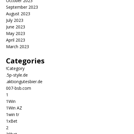
October 2023
September 2023
August 2023
July 2023
June 2023
May 2023
April 2023
March 2023
Categories
!Category
.5p-style.de
.aktiongutesbier.de
007-bsb.com
1
1Win
1Win AZ
1win tr
1xBet
2