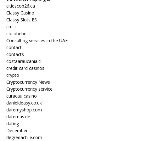
citiescop26.ca
Classy Casino
Classy Slots ES
cmi.cl
cocobebe.cl
Consulting services in the UAE
contact
contacts
costaaraucania.cl
credit card casinos
crypto
Cryptocurrency News
Cryptocurrency service
curacau casino
danieldeasy.co.uk
daremyshop.com
datemas.de
dating
December
degredachile.com