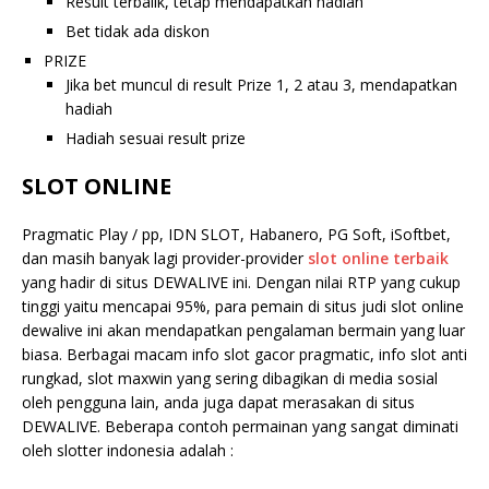
Result terbalik, tetap mendapatkan hadiah
Bet tidak ada diskon
PRIZE
Jika bet muncul di result Prize 1, 2 atau 3, mendapatkan
hadiah
Hadiah sesuai result prize
SLOT ONLINE
Pragmatic Play / pp, IDN SLOT, Habanero, PG Soft, iSoftbet,
dan masih banyak lagi provider-provider
slot online terbaik
yang hadir di situs DEWALIVE ini. Dengan nilai RTP yang cukup
tinggi yaitu mencapai 95%, para pemain di situs judi slot online
dewalive ini akan mendapatkan pengalaman bermain yang luar
biasa. Berbagai macam info slot gacor pragmatic, info slot anti
rungkad, slot maxwin yang sering dibagikan di media sosial
oleh pengguna lain, anda juga dapat merasakan di situs
DEWALIVE. Beberapa contoh permainan yang sangat diminati
oleh slotter indonesia adalah :