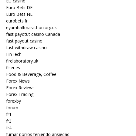
EU casino
Euro Bets DE
Euro Bets NL
eurobets.fr
eyamhalfmarathon.org.uk
fast payotut casino Canada
fast payout casino
fast withdraw casino
FinTech
firelaboratory.uk
fiser.es
Food & Beverage, Coffee
Forex News
Forex Reviews
Forex Trading
forexby
forum
fr1
fr3
fr4
fumar porros teniendo ansiedad