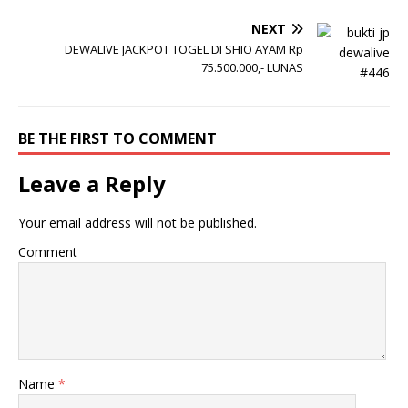
NEXT
DEWALIVE JACKPOT TOGEL DI SHIO AYAM Rp
75.500.000,- LUNAS
BE THE FIRST TO COMMENT
Leave a Reply
Your email address will not be published.
Comment
Name
*