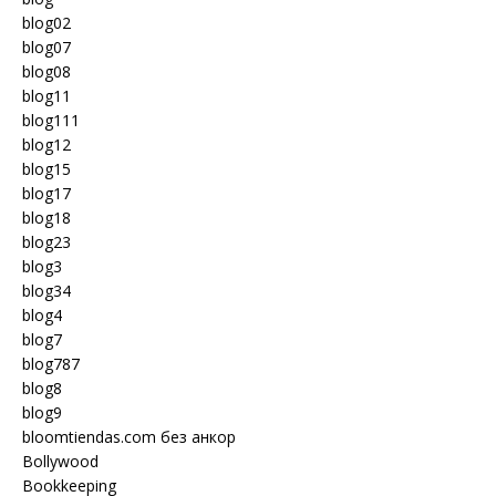
blog02
blog07
blog08
blog11
blog111
blog12
blog15
blog17
blog18
blog23
blog3
blog34
blog4
blog7
blog787
blog8
blog9
bloomtiendas.com без анкор
Bollywood
Bookkeeping