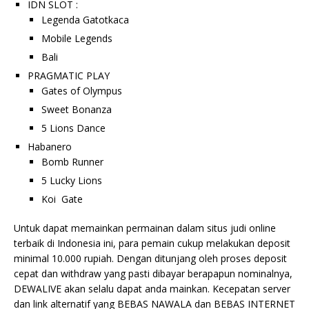
IDN SLOT :
Legenda Gatotkaca
Mobile Legends
Bali
PRAGMATIC PLAY
Gates of Olympus
Sweet Bonanza
5 Lions Dance
Habanero
Bomb Runner
5 Lucky Lions
Koi Gate
Untuk dapat memainkan permainan dalam situs judi online
terbaik di Indonesia ini, para pemain cukup melakukan deposit
minimal 10.000 rupiah. Dengan ditunjang oleh proses deposit
cepat dan withdraw yang pasti dibayar berapapun nominalnya,
DEWALIVE akan selalu dapat anda mainkan. Kecepatan server
dan link alternatif yang BEBAS NAWALA dan BEBAS INTERNET