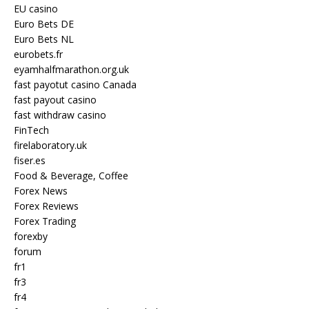
EU casino
Euro Bets DE
Euro Bets NL
eurobets.fr
eyamhalfmarathon.org.uk
fast payotut casino Canada
fast payout casino
fast withdraw casino
FinTech
firelaboratory.uk
fiser.es
Food & Beverage, Coffee
Forex News
Forex Reviews
Forex Trading
forexby
forum
fr1
fr3
fr4