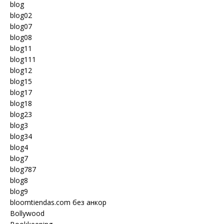
blog
blog02
blog07
blog08
blog11
blog111
blog12
blog15
blog17
blog18
blog23
blog3
blog34
blog4
blog7
blog787
blog8
blog9
bloomtiendas.com без анкор
Bollywood