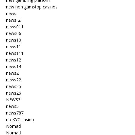
new gambling platfom
new non gamstop casinos
news
news_2
news011
news06
news10
news11
news111
news12
news14
news2
news22
news25
news26
NEWS3
news5
news787
no KYC casino
Nomad
Nomad