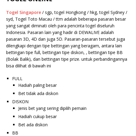
Togel Singapore
/ sgp, togel Hongkong / hkg, togel Sydney /
syd, Togel Toto Macau / ttm adalah beberapa pasaran besar
yang sangat diminati oleh para pencinta togel diseluruh
Indonesia. Pasaran lain yang hadir di DEWALIVE adalah
pasaran 3D, 4D dan juga 5D. Pasaran-pasaran tersebut juga
dilengkapi dengan tipe bettingan yang beragam, antara lain
bettingan tipe full, bettingan tipe diskon, , bettingan tipe BB
(Bolak Balik), dan bettingan tipe prize. untuk perbandingannya
bisa dilihat di bawah ini
FULL
Hadiah paling besar
Bet tidak ada diskon
DISKON
Jenis bet yang sering dipilih pemain
Hadiah cukup besar
Bet ada diskon
BB