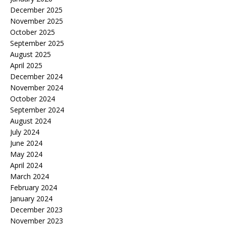
December 2025
November 2025
October 2025
September 2025
August 2025
April 2025
December 2024
November 2024
October 2024
September 2024
August 2024
July 2024
June 2024
May 2024
April 2024
March 2024
February 2024
January 2024
December 2023
November 2023