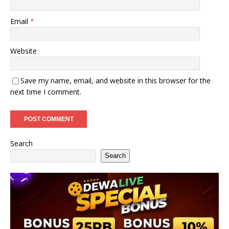
Email
*
Website
Save my name, email, and website in this browser for the
next time I comment.
Search
Search