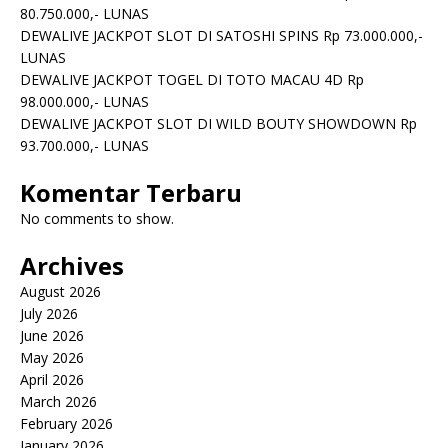
80.750.000,- LUNAS
DEWALIVE JACKPOT SLOT DI SATOSHI SPINS Rp 73.000.000,-
LUNAS
DEWALIVE JACKPOT TOGEL DI TOTO MACAU 4D Rp
98.000.000,- LUNAS
DEWALIVE JACKPOT SLOT DI WILD BOUTY SHOWDOWN Rp
93.700.000,- LUNAS
Komentar Terbaru
No comments to show.
Archives
August 2026
July 2026
June 2026
May 2026
April 2026
March 2026
February 2026
January 2026