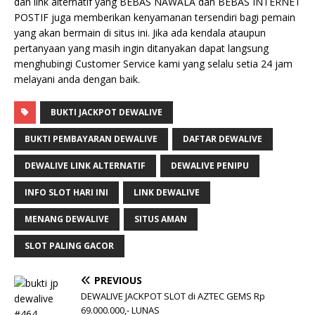
dan link alternatif yang BEBAS NAWALA dan BEBAS INTERNET
POSTIF juga memberikan kenyamanan tersendiri bagi pemain
yang akan bermain di situs ini. Jika ada kendala ataupun
pertanyaan yang masih ingin ditanyakan dapat langsung
menghubingi Customer Service kami yang selalu setia 24 jam
melayani anda dengan baik.
BUKTI JACKPOT DEWALIVE
BUKTI PEMBAYARAN DEWALIVE
DAFTAR DEWALIVE
DEWALIVE LINK ALTERNATIF
DEWALIVE PENIPU
INFO SLOT HARI INI
LINK DEWALIVE
MENANG DEWALIVE
SITUS AMAN
SLOT PALING GACOR
PREVIOUS
DEWALIVE JACKPOT SLOT di AZTEC GEMS Rp
69.000.000,- LUNAS