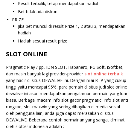
Result terbalik, tetap mendapatkan hadiah
Bet tidak ada diskon
PRIZE
Jika bet muncul di result Prize 1, 2 atau 3, mendapatkan
hadiah
Hadiah sesuai result prize
SLOT ONLINE
Pragmatic Play / pp, IDN SLOT, Habanero, PG Soft, iSoftbet,
dan masih banyak lagi provider-provider
slot online terbaik
yang hadir di situs DEWALIVE ini. Dengan nilai RTP yang cukup
tinggi yaitu mencapai 95%, para pemain di situs judi slot online
dewalive ini akan mendapatkan pengalaman bermain yang luar
biasa. Berbagai macam info slot gacor pragmatic, info slot anti
rungkad, slot maxwin yang sering dibagikan di media sosial
oleh pengguna lain, anda juga dapat merasakan di situs
DEWALIVE. Beberapa contoh permainan yang sangat diminati
oleh slotter indonesia adalah :