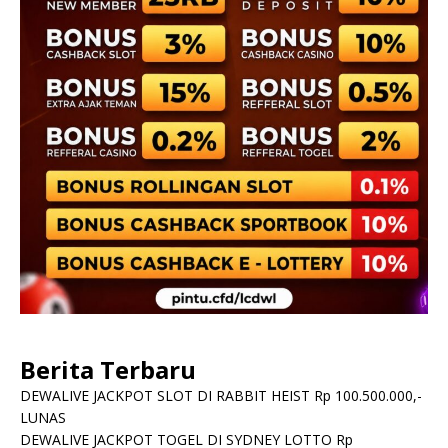
Berita Terbaru
DEWALIVE JACKPOT SLOT DI RABBIT HEIST Rp 100.500.000,-
LUNAS
DEWALIVE JACKPOT TOGEL DI SYDNEY LOTTO Rp