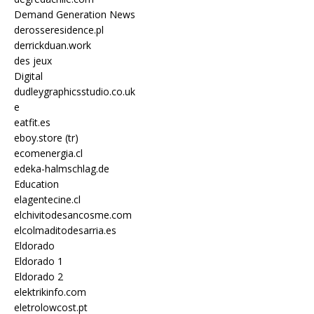
Demand Generation News
derosseresidence.pl
derrickduan.work
des jeux
Digital
dudleygraphicsstudio.co.uk
e
eatfit.es
eboy.store (tr)
ecomenergia.cl
edeka-halmschlag.de
Education
elagentecine.cl
elchivitodesancosme.com
elcolmaditodesarria.es
Eldorado
Eldorado 1
Eldorado 2
elektrikinfo.com
eletrolowcost.pt