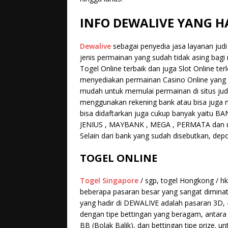
INFO DEWALIVE
YANG H
Dewalive
sebagai penyedia jasa layanan jud
jenis permainan yang sudah tidak asing bagi
Togel Online terbaik dan juga Slot Online ter
menyediakan permainan Casino Online yang 
mudah untuk memulai permainan di situs judi
menggunakan rekening bank atau bisa jug
bisa didaftarkan juga cukup banyak yaitu B
JENIUS , MAYBANK , MEGA , PERMATA dan u
Selain dari bank yang sudah disebutkan, depo
TOGEL ONLINE
Togel Singapore
/ sgp, togel Hongkong / hk
beberapa pasaran besar yang sangat diminati 
yang hadir di DEWALIVE adalah pasaran 3D, 
dengan tipe bettingan yang beragam, antara lai
BB (Bolak Balik), dan bettingan tipe prize. un