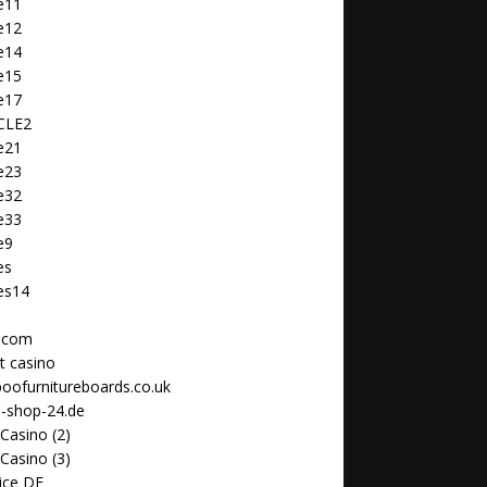
le11
le12
le14
le15
le17
CLE2
le21
le23
le32
le33
le9
es
les14
scom
t casino
oofurnitureboards.co.uk
-shop-24.de
Casino (2)
Casino (3)
ice DE