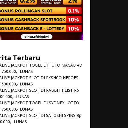
rita Terbaru
LIVE JACKPOT TOGEL DI TOTO MACAU 4D
4.750.000,- LUNAS
LIVE JACKPOT SLOT DI PYSHCO HEROES
7.500.000,- LUNAS
LIVE JACKPOT SLOT DI RABBIT HEIST Rp
500.000,- LUNAS
LIVE JACKPOT TOGEL DI SYDNEY LOTTO
0.750.000,- LUNAS
LIVE JACKPOT SLOT DI SATOSHI SPINS Rp
00.000,- LUNAS