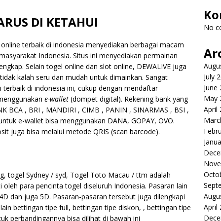
Ko
ARUS DI KETAHUI
No c
i online terbaik di indonesia menyediakan berbagai macam
Ar
 masyarakat Indonesia. Situs ini menyediakan permainan
Augu
lengkap. Selain togel online dan slot online, DEWALIVE juga
July 
tidak kalah seru dan mudah untuk dimainkan. Sangat
June
 terbaik di indonesia ini, cukup dengan mendaftar
May 
a menggunakan
e-wallet
(dompet digital). Rekening bank yang
April
ANK BCA , BRI , MANDIRI , CIMB , PANIN , SINARMAS , BSI ,
Marc
ntuk e-wallet bisa menggunakan DANA, GOPAY, OVO.
Febr
sit juga bisa melalui metode QRIS (scan barcode).
Janua
Dece
Nove
Octo
g, togel Sydney / syd, Togel Toto Macau / ttm adalah
Sept
oleh para pencinta togel diseluruh Indonesia. Pasaran lain
Augu
4D dan juga 5D. Pasaran-pasaran tersebut juga dilengkapi
April
n bettingan tipe full, bettingan tipe diskon, , bettingan tipe
Dece
tuk perbandingannya bisa dilihat di bawah ini