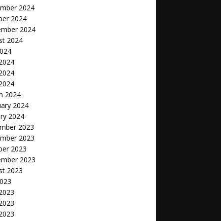
mber 2024
ber 2024
ember 2024
st 2024
2024
 2024
2024
 2024
h 2024
uary 2024
ry 2024
mber 2023
mber 2023
ber 2023
ember 2023
st 2023
2023
 2023
2023
 2023