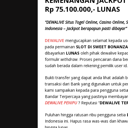
KEMENANGAN JACKPOT 
Rp 75.100.000,- LUNAS
“
DEWALIVE
Situs Togel Online, Casino Online, 
Indonesia – Jackpot berapapun pasti dibayar”
DEWALIVE
mengucapkan selamat kepada use
pada permainan
SLOT DI SWEET BONANZA 
dibayarkan
LUNAS
oleh pihak dewalive kepad
formulir
withdraw
. Proses pencairan dana b
sudah berada dalam rekening pemilik user id.
Bukti transfer yang dapat anda lihat adalah 
transaksi dari Bank yang digunakan untuk pen
kami sampaikan kepada para pengguna seti
Bandar Terpercaya yang pastinya membaya
DEWALIVE
PENIPU
? Reputasi “
DEWALIVE
TE
Puluhan hingga ratusan ribu pengguna setia
Indonesia ini. Hapus rasa was-was dan kha
hingga lunas.