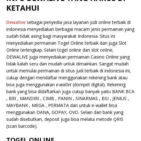
KETAHUI
Dewalive
sebagai penyedia jasa layanan judi online terbaik di
indonesia menyediakan berbagai macam jenis permainan yang
sudah tidak asing bagi masyarakat Indonesia. Situs ini
menyediakan permainan Togel Online terbaik dan juga Slot
Online terlengkap. Selain togel online dan slot online,
DEWALIVE juga menyediakan permainan Casino Online yang
tidak kalah seru dan mudah untuk dimainkan. Sangat mudah
untuk memulai permainan di situs judi terbaik di indonesia ini,
cukup dengan mendaftar menggunakan rekening bank atau
bisa juga menggunakan
e-wallet
(dompet digital). Rekening
bank yang bisa didaftarkan juga cukup banyak yaitu BANK BCA
, BRI , MANDIRI , CIMB , PANIN , SINARMAS , BSI , JENIUS ,
MAYBANK , MEGA , PERMATA dan untuk e-wallet bisa
menggunakan DANA, GOPAY, OVO. Selain dari bank yang
sudah disebutkan, deposit juga bisa melalui metode QRIS
(scan barcode).
TOGEL ONLINE