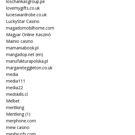
loschankasgroup.pe
lovemygifts.co.uk
lucieswardrobe.co.uk
LuckyStar Casino
magadomobilhome.com
Magyar Online Kaszinó
Mainio casino
mamaniabook.pl
mangadop.net (en)
manufakturapolska.pl
margareteggleton.co.uk
media
media111
media22
medskills.cl
Melbet
meritking
Meritking (1)
merphone.com
mew casino
mexhicofs.com