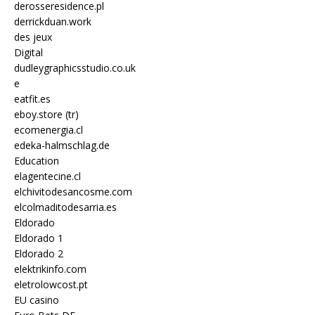
derosseresidence.pl
derrickduan.work
des jeux
Digital
dudleygraphicsstudio.co.uk
e
eatfit.es
eboy.store (tr)
ecomenergia.cl
edeka-halmschlag.de
Education
elagentecine.cl
elchivitodesancosme.com
elcolmaditodesarria.es
Eldorado
Eldorado 1
Eldorado 2
elektrikinfo.com
eletrolowcost.pt
EU casino