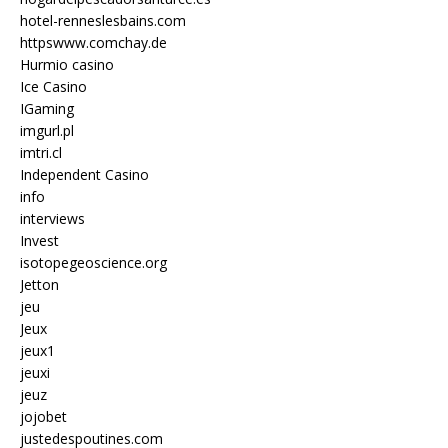
hotel-renneslesbains.com
httpswww.comchay.de
Hurmio casino
Ice Casino
IGaming
imgurl.pl
imtri.cl
Independent Casino
info
interviews
Invest
isotopegeoscience.org
Jetton
jeu
Jeux
jeux1
jeuxi
jeuz
jojobet
justedespoutines.com