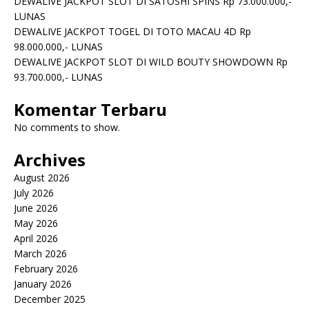
DEWALIVE JACKPOT SLOT DI SATOSHI SPINS Rp 73.000.000,-
LUNAS
DEWALIVE JACKPOT TOGEL DI TOTO MACAU 4D Rp
98.000.000,- LUNAS
DEWALIVE JACKPOT SLOT DI WILD BOUTY SHOWDOWN Rp
93.700.000,- LUNAS
Komentar Terbaru
No comments to show.
Archives
August 2026
July 2026
June 2026
May 2026
April 2026
March 2026
February 2026
January 2026
December 2025