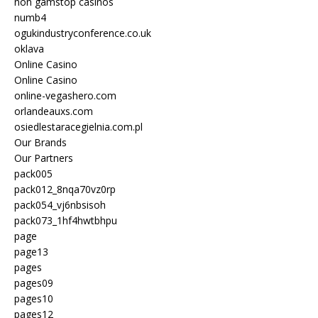
non gamstop casinos
numb4
ogukindustryconference.co.uk
oklava
Online Casino
Online Casino
online-vegashero.com
orlandeauxs.com
osiedlestaracegielnia.com.pl
Our Brands
Our Partners
pack005
pack012_8nqa70vz0rp
pack054_vj6nbsisoh
pack073_1hf4hwtbhpu
page
page13
pages
pages09
pages10
pages12