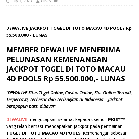
July 7, 2023
dliveadm
DEWALIVE JACKPOT TOGEL DI TOTO MACAU 4D
POOLS Rp
55.500.000,- LUNAS
MEMBER DEWALIVE MENERIMA
PELUNASAN KEMENANGAN
JACKPOT TOGEL DI TOTO MACAU
4D POOLS Rp 55.500.000,- LUNAS
“
DEWALIVE
Situs Togel Online, Casino Online, Slot Online Terbaik,
Terpercaya, Terbesar dan Terlengkap di Indonesia – Jackpot
berapapun pasti dibayar”
DEWALIVE
mengucapkan selamat kepada user id :
MOS***
yang telah berhasil mendapatkan jackpot pada permainan
TOGEL DI TOTO MACAU 4D
POOLS
. Kemenangan sebesar