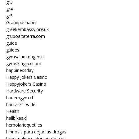
gr3
gr4
gr5
Grandpashabet
greekembassy.org.uk
grupoaltaterra.com
guide
guides
gymsaludimagen.cl
gyroskingjax.com
happinessday
Happy Jokers Casino
HappyJokers Casino
Hardware Security
harlemgym.cl
hautarzt-rw.de
Health
hellbikes.cl
herbolarioqueti.es
hipnosis para dejar las drogas
hogardelpescadorsanturce.es