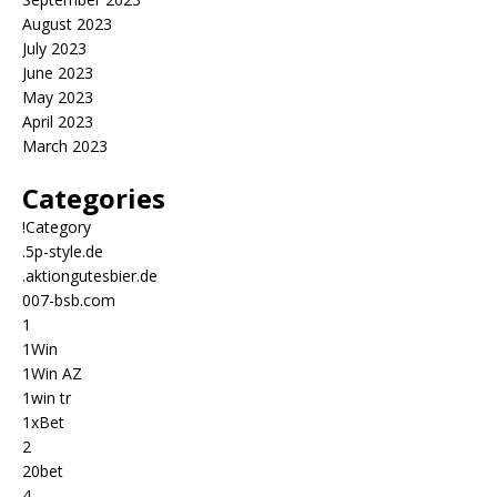
August 2023
July 2023
June 2023
May 2023
April 2023
March 2023
Categories
!Category
.5p-style.de
.aktiongutesbier.de
007-bsb.com
1
1Win
1Win AZ
1win tr
1xBet
2
20bet
4