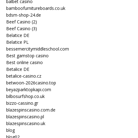
balbet casino
bamboofurnitureboards.co.uk
bdsm-shop-24.de
Beef Casino (2)
Beef Casino (3)
Belatice DE
Belatice PL
bessemercitymiddleschool.com
Best gamstop casino
Best online casino
Betalice DE
betalice-casino.cz
betwoon-2026casino.top
beyazparktopkapi.com
bilbosurfshop.co.uk
bizzo-cassino.gr
blazespinscasino.com.de
blazespinscasino.pl
blazespinscasino.uk
blog
blog02