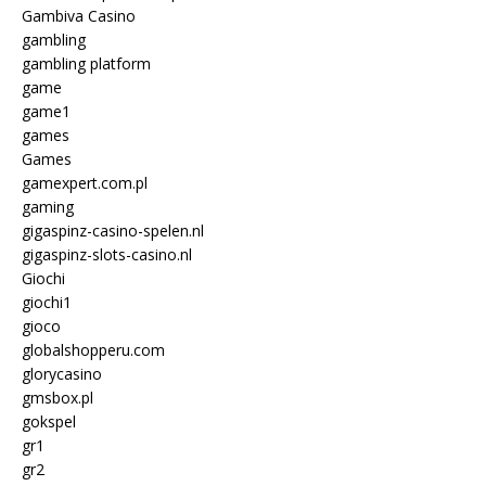
Gambiva Casino
gambling
gambling platform
game
game1
games
Games
gamexpert.com.pl
gaming
gigaspinz-casino-spelen.nl
gigaspinz-slots-casino.nl
Giochi
giochi1
gioco
globalshopperu.com
glorycasino
gmsbox.pl
gokspel
gr1
gr2