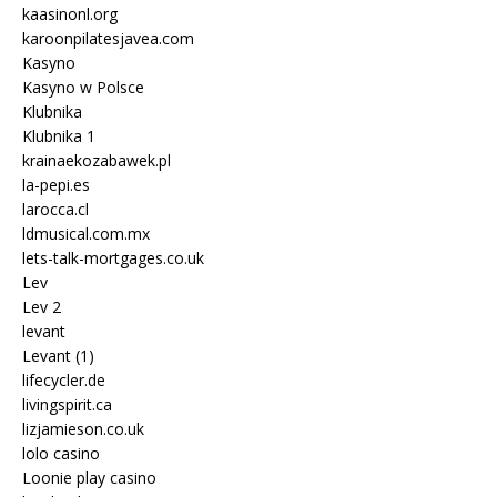
kaasinonl.org
karoonpilatesjavea.com
Kasyno
Kasyno w Polsce
Klubnika
Klubnika 1
krainaekozabawek.pl
la-pepi.es
larocca.cl
ldmusical.com.mx
lets-talk-mortgages.co.uk
Lev
Lev 2
levant
Levant (1)
lifecycler.de
livingspirit.ca
lizjamieson.co.uk
lolo casino
Loonie play casino