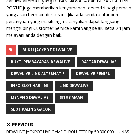
dan link alternatif yang BEBAS NAWALA dan BEBAS INTERNET
POSTIF juga memberikan kenyamanan tersendiri bagi pemain
yang akan bermain di situs ini. Jika ada kendala ataupun
pertanyaan yang masih ingin ditanyakan dapat langsung
menghubingi Customer Service kami yang selalu setia 24 jam
melayani anda dengan baik.
BUKTI JACKPOT DEWALIVE
BUKTI PEMBAYARAN DEWALIVE
DAFTAR DEWALIVE
DEWALIVE LINK ALTERNATIF
DEWALIVE PENIPU
INFO SLOT HARI INI
LINK DEWALIVE
MENANG DEWALIVE
SITUS AMAN
SLOT PALING GACOR
PREVIOUS
DEWALIVE JACKPOT LIVE GAME DI ROULETTE Rp 50.300.000,- LUNAS