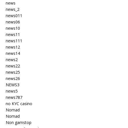
news
news_2
news011
news06
news10
news11
news111
news12
news14
news2
news22
news25
news26
NEWS3
news5
news787
no KYC casino
Nomad
Nomad
Non gamstop