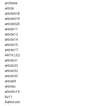
archivee
article
article018
article019
article020
article11
article12
article14
article15
article17
ARTICLE2
article21
article23
article32
article33
article9
articles
articles14
Az11
Bahiscom