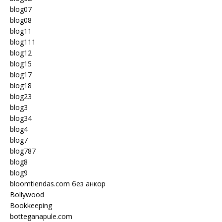
blog07
blog08
blog11
blog111
blog12
blog15
blog17
blog18
blog23
blog3
blog34
blog4
blog7
blog787
blog8
blog9
bloomtiendas.com без анкор
Bollywood
Bookkeeping
botteganapule.com