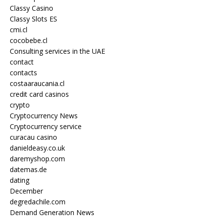
Classy Casino
Classy Slots ES
cmi.cl
cocobebe.cl
Consulting services in the UAE
contact
contacts
costaaraucania.cl
credit card casinos
crypto
Cryptocurrency News
Cryptocurrency service
curacau casino
danieldeasy.co.uk
daremyshop.com
datemas.de
dating
December
degredachile.com
Demand Generation News