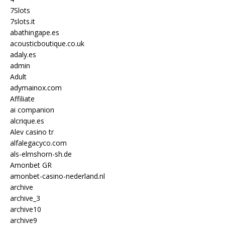
7Slots
7slots.it
abathingape.es
acousticboutique.co.uk
adaly.es
admin
Adult
adymainox.com
Affiliate
ai companion
alcrique.es
Alev casino tr
alfalegacyco.com
als-elmshorn-sh.de
Amonbet GR
amonbet-casino-nederland.nl
archive
archive_3
archive10
archive9