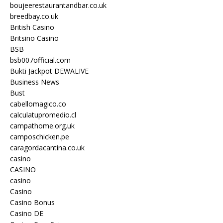
boujeerestaurantandbar.co.uk
breedbay.co.uk
British Casino
Britsino Casino
BSB
bsb007official.com
Bukti Jackpot DEWALIVE
Business News
Bust
cabellomagico.co
calculatupromedio.cl
campathome.org.uk
camposchicken.pe
caragordacantina.co.uk
casino
CASINO
casino
Casino
Casino Bonus
Casino DE