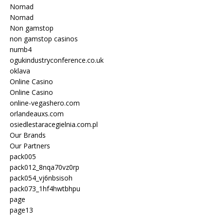
Nomad
Nomad
Non gamstop
non gamstop casinos
numb4
ogukindustryconference.co.uk
oklava
Online Casino
Online Casino
online-vegashero.com
orlandeauxs.com
osiedlestaracegielnia.com.pl
Our Brands
Our Partners
pack005
pack012_8nqa70vz0rp
pack054_vj6nbsisoh
pack073_1hf4hwtbhpu
page
page13