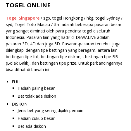
TOGEL ONLINE
Togel Singapore
/ sgp, togel Hongkong / hkg, togel Sydney /
syd, Togel Toto Macau / ttm adalah beberapa pasaran besar
yang sangat diminati oleh para pencinta togel diseluruh
Indonesia. Pasaran lain yang hadir di DEWALIVE adalah
pasaran 3D, 4D dan juga 5D. Pasaran-pasaran tersebut juga
dilengkapi dengan tipe bettingan yang beragam, antara lain
bettingan tipe full, bettingan tipe diskon, , bettingan tipe BB
(Bolak Balik), dan bettingan tipe prize. untuk perbandingannya
bisa dilihat di bawah ini
FULL
Hadiah paling besar
Bet tidak ada diskon
DISKON
Jenis bet yang sering dipilih pemain
Hadiah cukup besar
Bet ada diskon