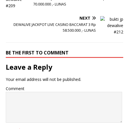
70.000.000 ,- LUNAS
NEXT
DEWALIVE JACKPOT LIVE CASINO BACCARAT 3 Rp
58.500.000 ,- LUNAS
BE THE FIRST TO COMMENT
Leave a Reply
Your email address will not be published.
Comment