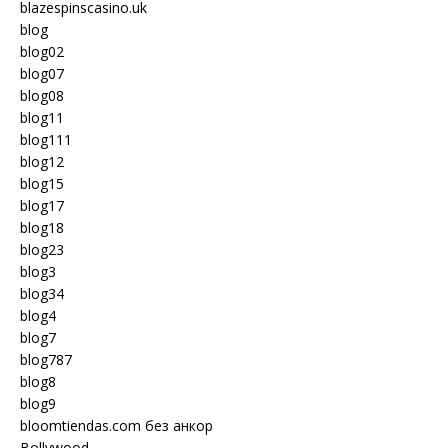
blazespinscasino.uk
blog
blog02
blog07
blog08
blog11
blog111
blog12
blog15
blog17
blog18
blog23
blog3
blog34
blog4
blog7
blog787
blog8
blog9
bloomtiendas.com без анкор
Bollywood