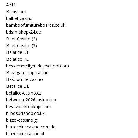
Az11
Bahiscom
balbet casino
bamboofurnitureboards.co.uk
bdsm-shop-24.de
Beef Casino (2)
Beef Casino (3)
Belatice DE
Belatice PL
bessemercitymiddleschool.com
Best gamstop casino
Best online casino
Betalice DE
betalice-casino.cz
betwoon-2026casino.top
beyazparktopkapi.com
bilbosurfshop.co.uk
bizzo-cassino.gr
blazespinscasino.com.de
blazespinscasino.pl