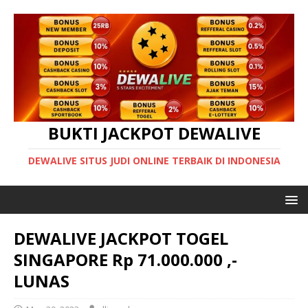
BUKTI JACKPOT DEWALIVE
DEWALIVE SITUS JUDI ONLINE TERBAIK DI INDONESIA
DEWALIVE JACKPOT TOGEL
SINGAPORE Rp 71.000.000 ,-
LUNAS