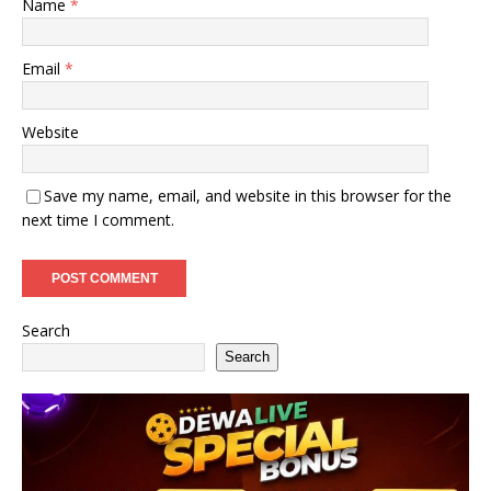
Name
*
Email
*
Website
Save my name, email, and website in this browser for the
next time I comment.
Search
Search