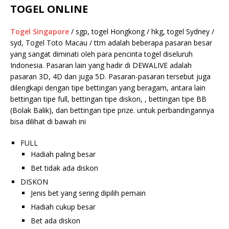
TOGEL ONLINE
Togel Singapore
/ sgp, togel Hongkong / hkg, togel Sydney /
syd, Togel Toto Macau / ttm adalah beberapa pasaran besar
yang sangat diminati oleh para pencinta togel diseluruh
Indonesia. Pasaran lain yang hadir di DEWALIVE adalah
pasaran 3D, 4D dan juga 5D. Pasaran-pasaran tersebut juga
dilengkapi dengan tipe bettingan yang beragam, antara lain
bettingan tipe full, bettingan tipe diskon, , bettingan tipe BB
(Bolak Balik), dan bettingan tipe prize. untuk perbandingannya
bisa dilihat di bawah ini
FULL
Hadiah paling besar
Bet tidak ada diskon
DISKON
Jenis bet yang sering dipilih pemain
Hadiah cukup besar
Bet ada diskon