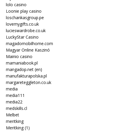
lolo casino
Loonie play casino
loschankasgroup.pe
lovemygifts.co.uk
lucieswardrobe.co.uk
LuckyStar Casino
magadomobilhome.com
Magyar Online Kaszinó
Mainio casino
mamaniabook.pl
mangadop.net (en)
manufakturapolska.pl
margareteggleton.co.uk
media
media111
media22
medskills.cl
Melbet
meritking
Meritking (1)