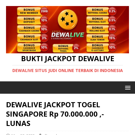
BUKTI JACKPOT DEWALIVE
DEWALIVE SITUS JUDI ONLINE TERBAIK DI INDONESIA
DEWALIVE JACKPOT TOGEL
SINGAPORE Rp 70.000.000 ,-
LUNAS