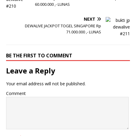
60.000.000 ,- LUNAS
NEXT
DEWALIVE JACKPOT TOGEL SINGAPORE Rp
71.000.000 ,- LUNAS
BE THE FIRST TO COMMENT
Leave a Reply
Your email address will not be published.
Comment