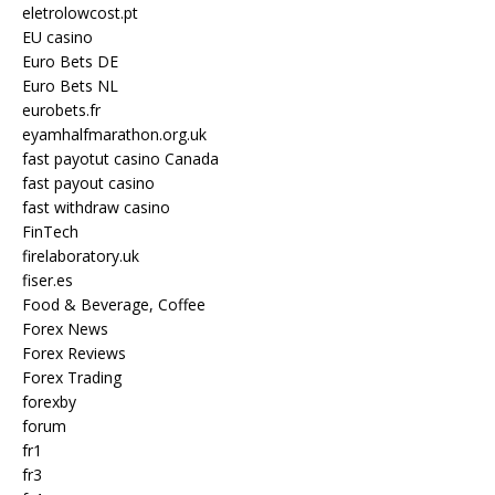
eletrolowcost.pt
EU casino
Euro Bets DE
Euro Bets NL
eurobets.fr
eyamhalfmarathon.org.uk
fast payotut casino Canada
fast payout casino
fast withdraw casino
FinTech
firelaboratory.uk
fiser.es
Food & Beverage, Coffee
Forex News
Forex Reviews
Forex Trading
forexby
forum
fr1
fr3