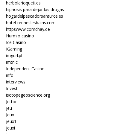
herbolarioqueti.es
hipnosis para dejar las drogas
hogardelpescadorsanturce.es
hotel-renneslesbains.com
httpswww.comchay.de
Hurmio casino
Ice Casino
IGaming
imgurl.pl
imtri.cl
Independent Casino
info
interviews
Invest
isotopegeoscience.org
Jetton
jeu
Jeux
jeux1
jeuxi