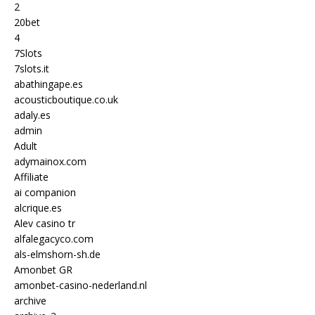
2
20bet
4
7Slots
7slots.it
abathingape.es
acousticboutique.co.uk
adaly.es
admin
Adult
adymainox.com
Affiliate
ai companion
alcrique.es
Alev casino tr
alfalegacyco.com
als-elmshorn-sh.de
Amonbet GR
amonbet-casino-nederland.nl
archive