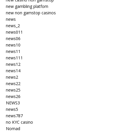
new gambling platfom
new non gamstop casinos
news
news_2
news011
news06
news10
news11
news111
news12
news14
news2
news22
news25
news26
NEWS3
news5
news787
no KYC casino
Nomad