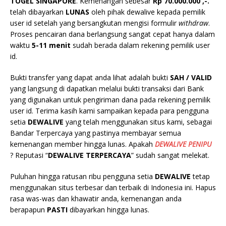
TOGEL SINGAPORE
. Kemenangan sebesar
Rp 70.000.000 ,-.
telah dibayarkan
LUNAS
oleh pihak dewalive kepada pemilik
user id setelah yang bersangkutan mengisi formulir
withdraw
.
Proses pencairan dana berlangsung sangat cepat hanya dalam
waktu
5-11 menit
sudah berada dalam rekening pemilik user
id.
Bukti transfer yang dapat anda lihat adalah bukti
SAH / VALID
yang langsung di dapatkan melalui bukti transaksi dari Bank
yang digunakan untuk pengiriman dana pada rekening pemilik
user id. Terima kasih kami sampaikan kepada para pengguna
setia
DEWALIVE
yang telah menggunakan situs kami, sebagai
Bandar Terpercaya yang pastinya membayar semua
kemenangan member hingga lunas. Apakah
DEWALIVE
PENIPU
? Reputasi “
DEWALIVE
TERPERCAYA
” sudah sangat melekat.
Puluhan hingga ratusan ribu pengguna setia
DEWALIVE
tetap
menggunakan situs terbesar dan terbaik di Indonesia ini. Hapus
rasa was-was dan khawatir anda, kemenangan anda
berapapun
PASTI
dibayarkan hingga lunas.