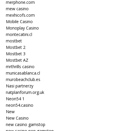
merphone.com
mew casino
mexhicofs.com
Mobile Casino
Monoplay Casino
montecatini.cl
mostbet
Mostbet 2
Mostbet 3
Mostbet AZ
mrthrills casino
municasablanca.cl
murobeachclub.es
Nasi partnerzy
natplanforum.org.uk
Neon54 1
neon54.casino
New
New Casino
new casino gamstop
new casino non gamstop