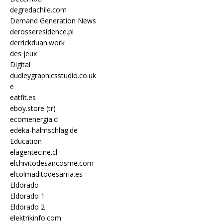
degredachile.com
Demand Generation News
derosseresidence.pl
derrickduan.work
des jeux
Digital
dudleygraphicsstudio.co.uk
e
eatfit.es
eboy.store (tr)
ecomenergia.cl
edeka-halmschlag.de
Education
elagentecine.cl
elchivitodesancosme.com
elcolmaditodesarria.es
Eldorado
Eldorado 1
Eldorado 2
elektrikinfo.com