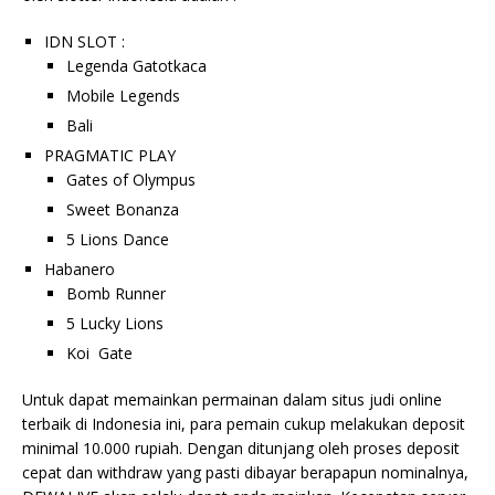
IDN SLOT :
Legenda Gatotkaca
Mobile Legends
Bali
PRAGMATIC PLAY
Gates of Olympus
Sweet Bonanza
5 Lions Dance
Habanero
Bomb Runner
5 Lucky Lions
Koi Gate
Untuk dapat memainkan permainan dalam situs judi online
terbaik di Indonesia ini, para pemain cukup melakukan deposit
minimal 10.000 rupiah. Dengan ditunjang oleh proses deposit
cepat dan withdraw yang pasti dibayar berapapun nominalnya,