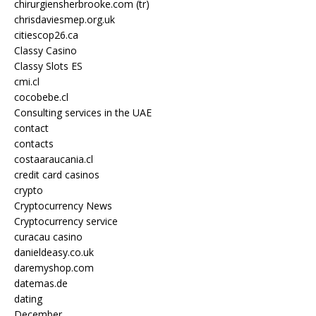
chirurgiensherbrooke.com (tr)
chrisdaviesmep.org.uk
citiescop26.ca
Classy Casino
Classy Slots ES
cmi.cl
cocobebe.cl
Consulting services in the UAE
contact
contacts
costaaraucania.cl
credit card casinos
crypto
Cryptocurrency News
Cryptocurrency service
curacau casino
danieldeasy.co.uk
daremyshop.com
datemas.de
dating
December