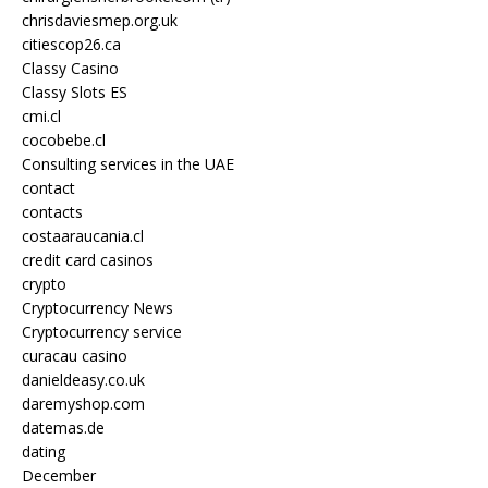
chrisdaviesmep.org.uk
citiescop26.ca
Classy Casino
Classy Slots ES
cmi.cl
cocobebe.cl
Consulting services in the UAE
contact
contacts
costaaraucania.cl
credit card casinos
crypto
Cryptocurrency News
Cryptocurrency service
curacau casino
danieldeasy.co.uk
daremyshop.com
datemas.de
dating
December