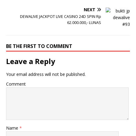
NEXT
DEWALIVE JACKPOT LIVE CASINO 24D SPIN Rp
62.000.000,- LUNAS
BE THE FIRST TO COMMENT
Leave a Reply
Your email address will not be published.
Comment
Name
*