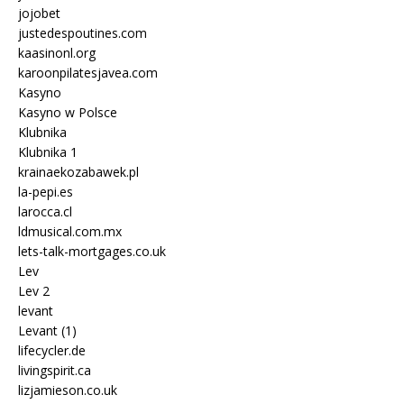
jojobet
justedespoutines.com
kaasinonl.org
karoonpilatesjavea.com
Kasyno
Kasyno w Polsce
Klubnika
Klubnika 1
krainaekozabawek.pl
la-pepi.es
larocca.cl
ldmusical.com.mx
lets-talk-mortgages.co.uk
Lev
Lev 2
levant
Levant (1)
lifecycler.de
livingspirit.ca
lizjamieson.co.uk