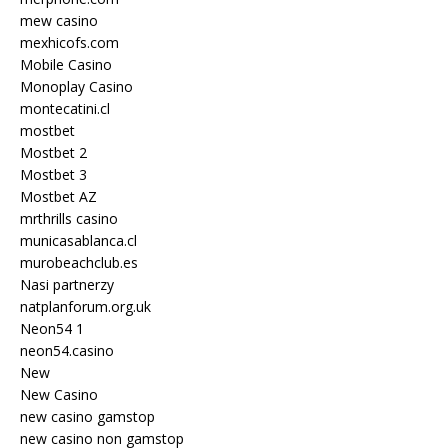
mew casino
mexhicofs.com
Mobile Casino
Monoplay Casino
montecatini.cl
mostbet
Mostbet 2
Mostbet 3
Mostbet AZ
mrthrills casino
municasablanca.cl
murobeachclub.es
Nasi partnerzy
natplanforum.org.uk
Neon54 1
neon54.casino
New
New Casino
new casino gamstop
new casino non gamstop