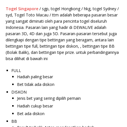
Togel Singapore
/ sgp, togel Hongkong / hkg, togel Sydney /
syd, Togel Toto Macau / ttm adalah beberapa pasaran besar
yang sangat diminati oleh para pencinta togel diseluruh
Indonesia. Pasaran lain yang hadir di DEWALIVE adalah
pasaran 3D, 4D dan juga 5D. Pasaran-pasaran tersebut juga
dilengkapi dengan tipe bettingan yang beragam, antara lain
bettingan tipe full, bettingan tipe diskon, , bettingan tipe BB
(Bolak Balik), dan bettingan tipe prize. untuk perbandingannya
bisa dilihat di bawah ini
FULL
Hadiah paling besar
Bet tidak ada diskon
DISKON
Jenis bet yang sering dipilih pemain
Hadiah cukup besar
Bet ada diskon
BB