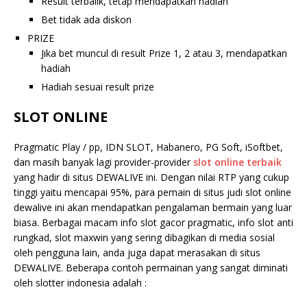
Result terbalik, tetap mendapatkan hadiah
Bet tidak ada diskon
PRIZE
Jika bet muncul di result Prize 1, 2 atau 3, mendapatkan
hadiah
Hadiah sesuai result prize
SLOT ONLINE
Pragmatic Play / pp, IDN SLOT, Habanero, PG Soft, iSoftbet,
dan masih banyak lagi provider-provider
slot online terbaik
yang hadir di situs DEWALIVE ini. Dengan nilai RTP yang cukup
tinggi yaitu mencapai 95%, para pemain di situs judi slot online
dewalive ini akan mendapatkan pengalaman bermain yang luar
biasa. Berbagai macam info slot gacor pragmatic, info slot anti
rungkad, slot maxwin yang sering dibagikan di media sosial
oleh pengguna lain, anda juga dapat merasakan di situs
DEWALIVE. Beberapa contoh permainan yang sangat diminati
oleh slotter indonesia adalah :