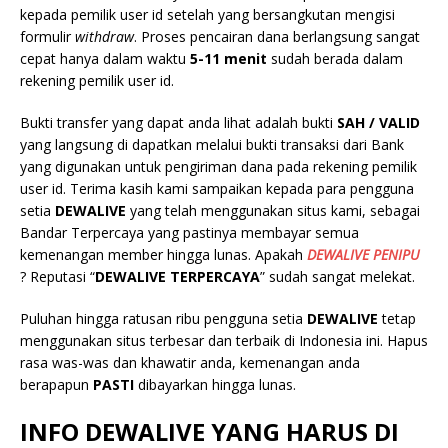
kepada pemilik user id setelah yang bersangkutan mengisi
formulir
withdraw
. Proses pencairan dana berlangsung sangat
cepat hanya dalam waktu
5-11 menit
sudah berada dalam
rekening pemilik user id.
Bukti transfer yang dapat anda lihat adalah bukti
SAH / VALID
yang langsung di dapatkan melalui bukti transaksi dari Bank
yang digunakan untuk pengiriman dana pada rekening pemilik
user id. Terima kasih kami sampaikan kepada para pengguna
setia
DEWALIVE
yang telah menggunakan situs kami, sebagai
Bandar Terpercaya yang pastinya membayar semua
kemenangan member hingga lunas. Apakah
DEWALIVE
PENIPU
? Reputasi “
DEWALIVE
TERPERCAYA
” sudah sangat melekat.
Puluhan hingga ratusan ribu pengguna setia
DEWALIVE
tetap
menggunakan situs terbesar dan terbaik di Indonesia ini. Hapus
rasa was-was dan khawatir anda, kemenangan anda
berapapun
PASTI
dibayarkan hingga lunas.
INFO DEWALIVE
YANG HARUS DI