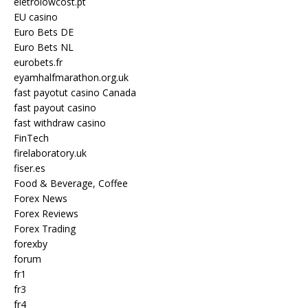
eletrolowcost.pt
EU casino
Euro Bets DE
Euro Bets NL
eurobets.fr
eyamhalfmarathon.org.uk
fast payotut casino Canada
fast payout casino
fast withdraw casino
FinTech
firelaboratory.uk
fiser.es
Food & Beverage, Coffee
Forex News
Forex Reviews
Forex Trading
forexby
forum
fr1
fr3
fr4