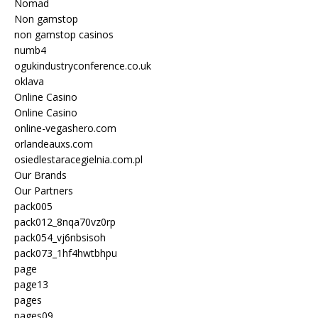
Nomad
Non gamstop
non gamstop casinos
numb4
ogukindustryconference.co.uk
oklava
Online Casino
Online Casino
online-vegashero.com
orlandeauxs.com
osiedlestaracegielnia.com.pl
Our Brands
Our Partners
pack005
pack012_8nqa70vz0rp
pack054_vj6nbsisoh
pack073_1hf4hwtbhpu
page
page13
pages
pages09