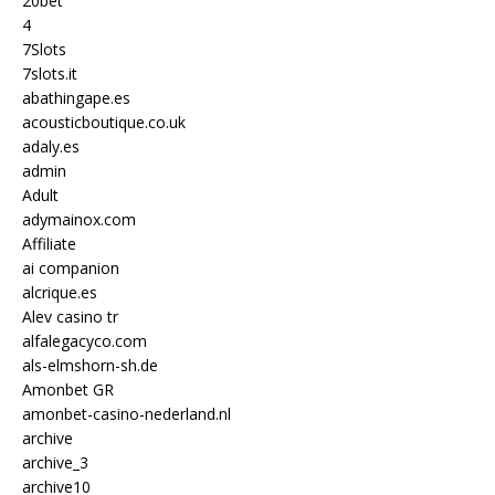
20bet
4
7Slots
7slots.it
abathingape.es
acousticboutique.co.uk
adaly.es
admin
Adult
adymainox.com
Affiliate
ai companion
alcrique.es
Alev casino tr
alfalegacyco.com
als-elmshorn-sh.de
Amonbet GR
amonbet-casino-nederland.nl
archive
archive_3
archive10