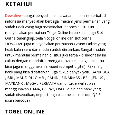
KETAHUI
Dewalive
sebagai penyedia jasa layanan judi online terbaik di
indonesia menyediakan berbagai macam jenis permainan yang
sudah tidak asing bagi masyarakat Indonesia. Situs ini
menyediakan permainan Togel Online terbaik dan juga Slot
Online terlengkap. Selain togel online dan slot online,
DEWALIVE juga menyediakan permainan Casino Online yang
tidak kalah seru dan mudah untuk dimainkan. Sangat mudah
untuk memulai permainan di situs judi terbaik di indonesia ini,
cukup dengan mendaftar menggunakan rekening bank atau
bisa juga menggunakan
e-wallet
(dompet digital). Rekening
bank yang bisa didaftarkan juga cukup banyak yaitu BANK BCA
, BRI , MANDIRI , CIMB , PANIN , SINARMAS , BSI , JENIUS ,
MAYBANK , MEGA , PERMATA dan untuk e-wallet bisa
menggunakan DANA, GOPAY, OVO. Selain dari bank yang
sudah disebutkan, deposit juga bisa melalui metode QRIS
(scan barcode).
TOGEL ONLINE