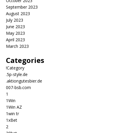
October 2023
September 2023
August 2023
July 2023
June 2023
May 2023
April 2023
March 2023
Categories
!Category
.5p-style.de
.aktiongutesbier.de
007-bsb.com
1
1Win
1Win AZ
1win tr
1xBet
2