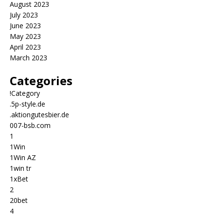
August 2023
July 2023
June 2023
May 2023
April 2023
March 2023
Categories
!Category
.5p-style.de
.aktiongutesbier.de
007-bsb.com
1
1Win
1Win AZ
1win tr
1xBet
2
20bet
4