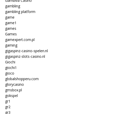
Gambiva Casino
gambling
gambling platform
game
game1
games
Games
gamexpert.com.pl
gaming
gigaspinz-casino-spelen.nl
gigaspinz-slots-casino.nl
Giochi
giochi1
gioco
globalshopperu.com
glorycasino
gmsbox.pl
gokspel
gr1
gr2
gr3