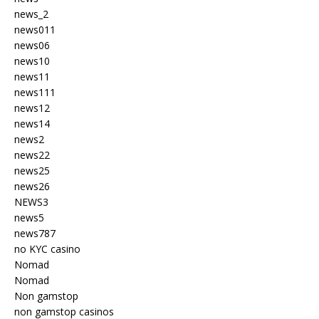
news_2
news011
news06
news10
news11
news111
news12
news14
news2
news22
news25
news26
NEWS3
news5
news787
no KYC casino
Nomad
Nomad
Non gamstop
non gamstop casinos