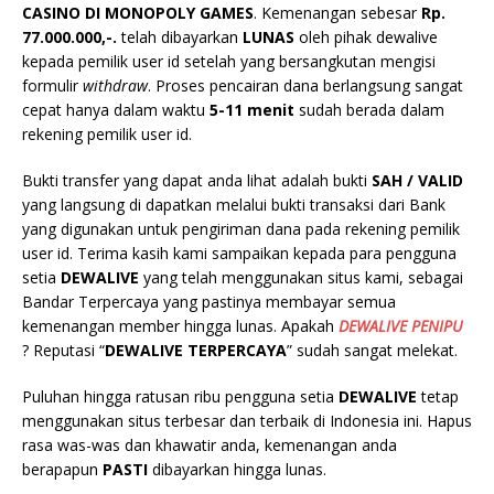
CASINO DI MONOPOLY GAMES
. Kemenangan sebesar
Rp.
77.000.000,-.
telah dibayarkan
LUNAS
oleh pihak dewalive
kepada pemilik user id setelah yang bersangkutan mengisi
formulir
withdraw
. Proses pencairan dana berlangsung sangat
cepat hanya dalam waktu
5-11 menit
sudah berada dalam
rekening pemilik user id.
Bukti transfer yang dapat anda lihat adalah bukti
SAH / VALID
yang langsung di dapatkan melalui bukti transaksi dari Bank
yang digunakan untuk pengiriman dana pada rekening pemilik
user id. Terima kasih kami sampaikan kepada para pengguna
setia
DEWALIVE
yang telah menggunakan situs kami, sebagai
Bandar Terpercaya yang pastinya membayar semua
kemenangan member hingga lunas. Apakah
DEWALIVE
PENIPU
? Reputasi “
DEWALIVE
TERPERCAYA
” sudah sangat melekat.
Puluhan hingga ratusan ribu pengguna setia
DEWALIVE
tetap
menggunakan situs terbesar dan terbaik di Indonesia ini. Hapus
rasa was-was dan khawatir anda, kemenangan anda
berapapun
PASTI
dibayarkan hingga lunas.