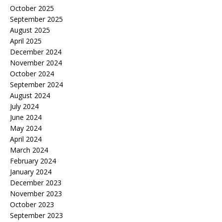
October 2025
September 2025
August 2025
April 2025
December 2024
November 2024
October 2024
September 2024
August 2024
July 2024
June 2024
May 2024
April 2024
March 2024
February 2024
January 2024
December 2023
November 2023
October 2023
September 2023