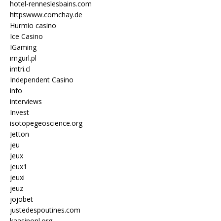
hotel-renneslesbains.com
httpswww.comchay.de
Hurmio casino
Ice Casino
IGaming
imgurl.pl
imtri.cl
Independent Casino
info
interviews
Invest
isotopegeoscience.org
Jetton
jeu
Jeux
jeux1
jeuxi
jeuz
jojobet
justedespoutines.com
kaasinonl.org