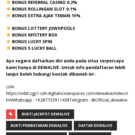
BONUS REFERRAL CASINO 0.2%
BONUS ROLLINGAN SLOT 0.1%
BONUS EXTRA AJAK TEMAN 15%
BONUS LOTTERY JOWOPOOLS
BONUS MYSTERY BOX
BONUS LUCKY SPIN
BONUS 5 LUCKY BALL
Ayo segera daftarkan diri anda pada situs terpercaya
kami hanya di DEWALIVE. Untuk info pendaftaran lebih
lanjut boleh hubungi kontak dibawah ini :
Link:
https://orbit.sgp1.cdn.digitaloceanspaces.com/dewalive/index.h
tmlWhatsapp : +6287733911438Telegram : @Official_dewalive
BUKTI JACKPOT DEWALIVE
BUKTI PEMBAYARAN DEWALIVE
DAFTAR DEWALIVE