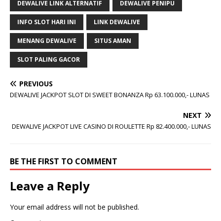
DEWALIVE LINK ALTERNATIF
DEWALIVE PENIPU
INFO SLOT HARI INI
LINK DEWALIVE
MENANG DEWALIVE
SITUS AMAN
SLOT PALING GACOR
PREVIOUS
DEWALIVE JACKPOT SLOT DI SWEET BONANZA Rp 63.100.000,- LUNAS
NEXT
DEWALIVE JACKPOT LIVE CASINO DI ROULETTE Rp 82.400.000,- LUNAS
BE THE FIRST TO COMMENT
Leave a Reply
Your email address will not be published.