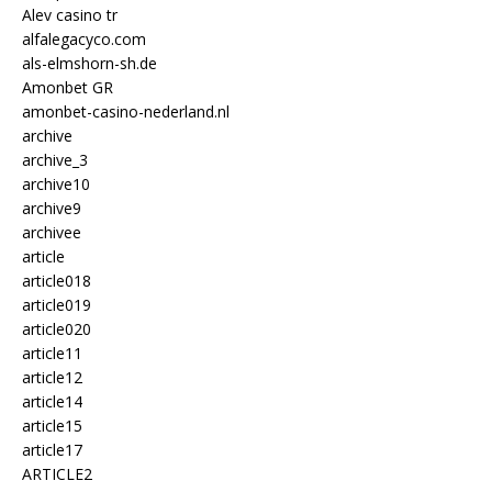
Alev casino tr
alfalegacyco.com
als-elmshorn-sh.de
Amonbet GR
amonbet-casino-nederland.nl
archive
archive_3
archive10
archive9
archivee
article
article018
article019
article020
article11
article12
article14
article15
article17
ARTICLE2