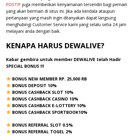
POSTIF
juga memberikan kenyamanan tersendiri bagi pemain
yang akan bermain di situs ini. Jika ada kendala ataupun
pertanyaan yang masih ingin ditanyakan dapat langsung
menghubingi Customer Service kami yang selalu setia 24 jam
melayani anda dengan baik.
KENAPA HARUS DEWALIVE?
Kabar gembira untuk member DEWALIVE telah Hadir
SPECIAL BONUS !!!
BONUS NEW MEMBER RP. 25,000 RB
BONUS DEPOSIT 10%
BONUS CASHBACK SLOT 10%
BONUS CASHBACK CASINO 10%
BONUS CASHBACK E-LOTTERY 10%
BONUS CASHBACK SPORTBOOK10%
BONUS REFERRAL SLOT 0.5%
BONUS REFERRAL TOGEL 2%