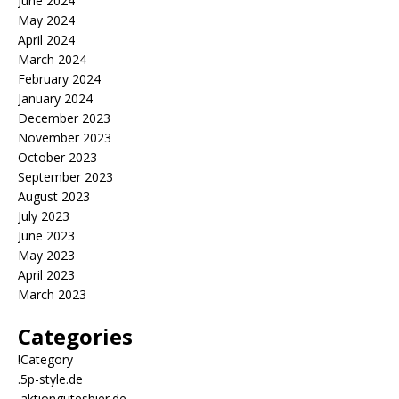
June 2024
May 2024
April 2024
March 2024
February 2024
January 2024
December 2023
November 2023
October 2023
September 2023
August 2023
July 2023
June 2023
May 2023
April 2023
March 2023
Categories
!Category
.5p-style.de
.aktiongutesbier.de