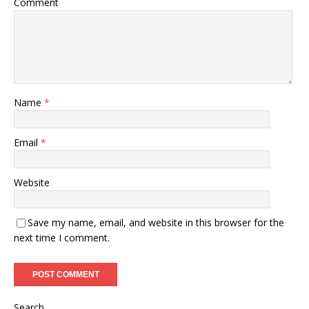
Comment
Name
*
Email
*
Website
Save my name, email, and website in this browser for the
next time I comment.
Search