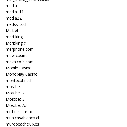
media
media111
media22
medskills.cl
Melbet
meritking
Meritking (1)
merphone.com
mew casino
mexhicofs.com
Mobile Casino
Monoplay Casino
montecatini.cl
mostbet
Mostbet 2
Mostbet 3
Mostbet AZ
mrthrills casino
municasablanca.cl
murobeachclub.es