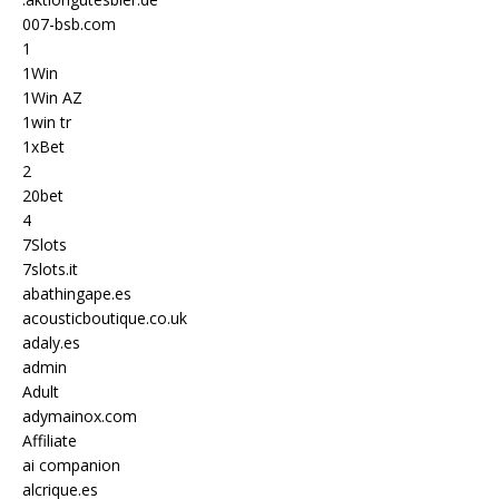
007-bsb.com
1
1Win
1Win AZ
1win tr
1xBet
2
20bet
4
7Slots
7slots.it
abathingape.es
acousticboutique.co.uk
adaly.es
admin
Adult
adymainox.com
Affiliate
ai companion
alcrique.es