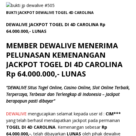
BUKTI JACKPOT DEWALIVE TOGEL 4D CAROLINA
DEWALIVE JACKPOT TOGEL DI 4D CAROLINA Rp
64.000.000,- LUNAS
MEMBER DEWALIVE MENERIMA
PELUNASAN KEMENANGAN
JACKPOT TOGEL DI 4D CAROLINA
Rp 64.000.000,- LUNAS
“
DEWALIVE
Situs Togel Online, Casino Online, Slot Online Terbaik,
Terpercaya, Terbesar dan Terlengkap di Indonesia – Jackpot
berapapun pasti dibayar”
DEWALIVE
mengucapkan selamat kepada user id :
CIM***
yang telah berhasil mendapatkan jackpot pada permainan
TOGEL DI 4D CAROLINA
. Kemenangan sebesar
Rp
64.000.000
,-.
telah dibayarkan
LUNAS
oleh pihak dewalive