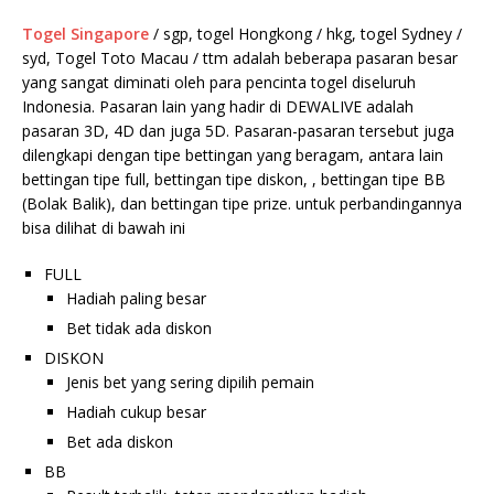
Togel Singapore
/ sgp, togel Hongkong / hkg, togel Sydney /
syd, Togel Toto Macau / ttm adalah beberapa pasaran besar
yang sangat diminati oleh para pencinta togel diseluruh
Indonesia. Pasaran lain yang hadir di DEWALIVE adalah
pasaran 3D, 4D dan juga 5D. Pasaran-pasaran tersebut juga
dilengkapi dengan tipe bettingan yang beragam, antara lain
bettingan tipe full, bettingan tipe diskon, , bettingan tipe BB
(Bolak Balik), dan bettingan tipe prize. untuk perbandingannya
bisa dilihat di bawah ini
FULL
Hadiah paling besar
Bet tidak ada diskon
DISKON
Jenis bet yang sering dipilih pemain
Hadiah cukup besar
Bet ada diskon
BB