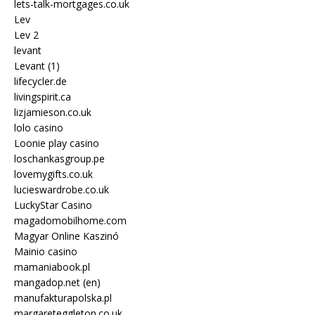
lets-talk-mortgages.co.uk
Lev
Lev 2
levant
Levant (1)
lifecycler.de
livingspirit.ca
lizjamieson.co.uk
lolo casino
Loonie play casino
loschankasgroup.pe
lovemygifts.co.uk
lucieswardrobe.co.uk
LuckyStar Casino
magadomobilhome.com
Magyar Online Kaszinó
Mainio casino
mamaniabook.pl
mangadop.net (en)
manufakturapolska.pl
margareteggleton.co.uk