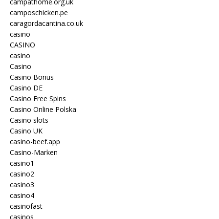
campathome.org.uk
camposchicken.pe
caragordacantina.co.uk
casino
CASINO
casino
Casino
Casino Bonus
Casino DE
Casino Free Spins
Casino Online Polska
Casino slots
Casino UK
casino-beef.app
Casino-Marken
casino1
casino2
casino3
casino4
casinofast
casinos