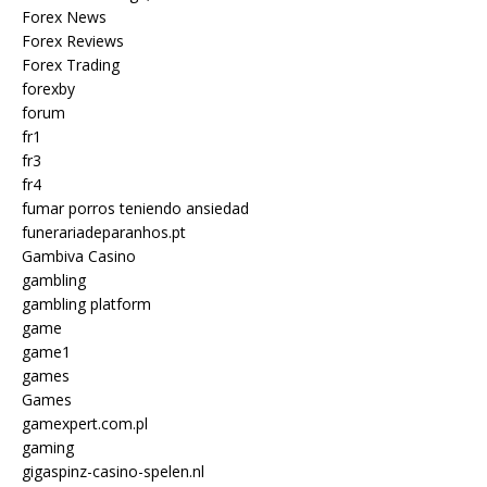
Forex News
Forex Reviews
Forex Trading
forexby
forum
fr1
fr3
fr4
fumar porros teniendo ansiedad
funerariadeparanhos.pt
Gambiva Casino
gambling
gambling platform
game
game1
games
Games
gamexpert.com.pl
gaming
gigaspinz-casino-spelen.nl