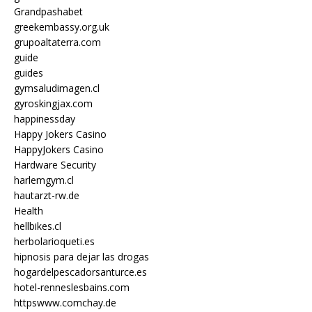
Grandpashabet
greekembassy.org.uk
grupoaltaterra.com
guide
guides
gymsaludimagen.cl
gyroskingjax.com
happinessday
Happy Jokers Casino
HappyJokers Casino
Hardware Security
harlemgym.cl
hautarzt-rw.de
Health
hellbikes.cl
herbolarioqueti.es
hipnosis para dejar las drogas
hogardelpescadorsanturce.es
hotel-renneslesbains.com
httpswww.comchay.de