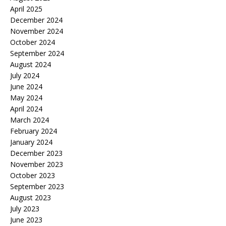
April 2025
December 2024
November 2024
October 2024
September 2024
August 2024
July 2024
June 2024
May 2024
April 2024
March 2024
February 2024
January 2024
December 2023
November 2023
October 2023
September 2023
August 2023
July 2023
June 2023