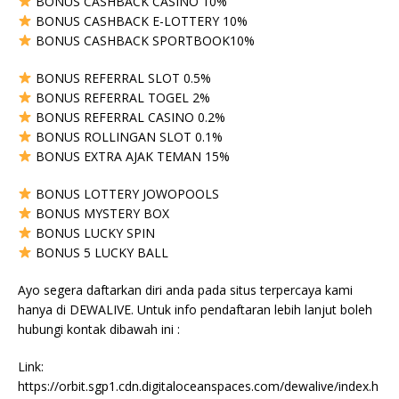
BONUS CASHBACK CASINO 10%
BONUS CASHBACK E-LOTTERY 10%
BONUS CASHBACK SPORTBOOK10%
BONUS REFERRAL SLOT 0.5%
BONUS REFERRAL TOGEL 2%
BONUS REFERRAL CASINO 0.2%
BONUS ROLLINGAN SLOT 0.1%
BONUS EXTRA AJAK TEMAN 15%
BONUS LOTTERY JOWOPOOLS
BONUS MYSTERY BOX
BONUS LUCKY SPIN
BONUS 5 LUCKY BALL
Ayo segera daftarkan diri anda pada situs terpercaya kami
hanya di DEWALIVE. Untuk info pendaftaran lebih lanjut boleh
hubungi kontak dibawah ini :
Link:
https://orbit.sgp1.cdn.digitaloceanspaces.com/dewalive/index.h