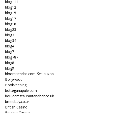
blog111
blog12
blog15
blog17
blog18
blog23
blog3
blog34
blog4
blog7
blog787
blog8
blog9
bloomtiendas.com без анкор
Bollywood
Bookkeeping
botteganapule.com
boujeerestaurantandbar.co.uk
breedbay.co.uk
British Casino
Britsino Casino