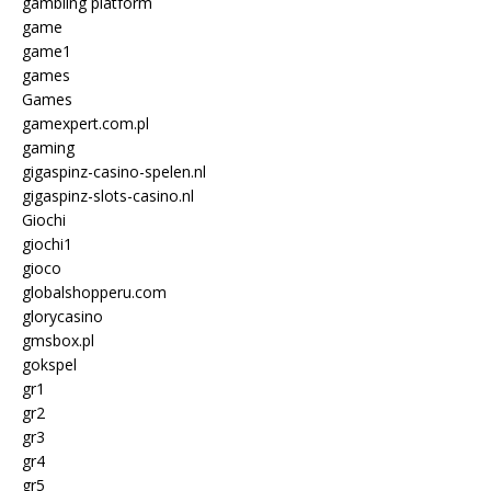
gambling platform
game
game1
games
Games
gamexpert.com.pl
gaming
gigaspinz-casino-spelen.nl
gigaspinz-slots-casino.nl
Giochi
giochi1
gioco
globalshopperu.com
glorycasino
gmsbox.pl
gokspel
gr1
gr2
gr3
gr4
gr5