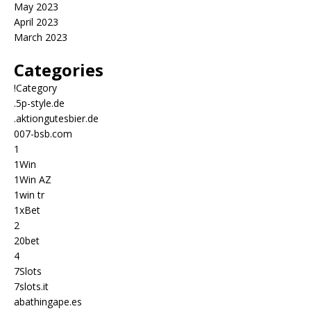
May 2023
April 2023
March 2023
Categories
!Category
.5p-style.de
.aktiongutesbier.de
007-bsb.com
1
1Win
1Win AZ
1win tr
1xBet
2
20bet
4
7Slots
7slots.it
abathingape.es