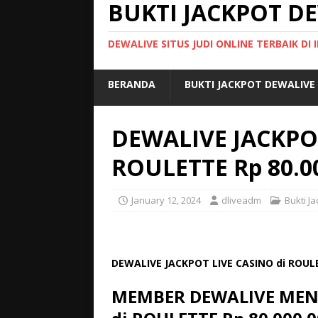
BUKTI JACKPOT D
DEWALIVE SITUS JUDI ONLINE TERBAIK DI
BERANDA
BUKTI JACKPOT DEWALIVE
DEWALIVE JACKPOT
ROULETTE Rp 80.0
January 12, 2024
dliveadm
Bukti J
DEWALIVE JACKPOT LIVE CASINO di ROUL
MEMBER DEWALIVE MEN