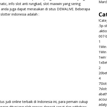
Marc
tic, info slot anti rungkad, slot maxwin yang sering
n, anda juga dapat merasakan di situs DEWALIVE. Beberapa
Ca
lotter indonesia adalah :
!Cate
.5p-s
.akti
007-
1
1Win
1Win
1win 
1xBe
2
20be
4
7Slot
7slots
abath
acous
 judi online terbaik di Indonesia ini, para pemain cukup
adaly
engan ditunjang oleh proses deposit cepat dan withdraw