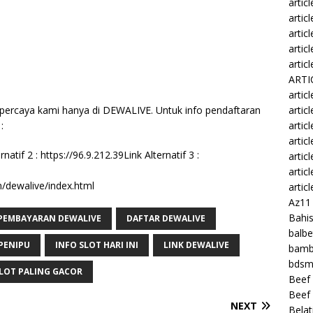
artic
artic
artic
artic
artic
ARTI
artic
erpercaya kami hanya di DEWALIVE. Untuk info pendaftaran
artic
:
artic
artic
rnatif 2 : https://96.9.212.39Link Alternatif 3 :
artic
articl
m/dewalive/index.html
artic
Az11
Bahi
 PEMBAYARAN DEWALIVE
DAFTAR DEWALIVE
balbe
PENIPU
INFO SLOT HARI INI
LINK DEWALIVE
bamb
bdsm
LOT PALING GACOR
Beef 
Beef 
NEXT
Belat