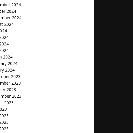
mber 2024
ber 2024
ember 2024
st 2024
2024
 2024
2024
 2024
h 2024
uary 2024
ry 2024
mber 2023
mber 2023
ber 2023
ember 2023
st 2023
2023
 2023
2023
 2023