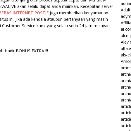
admi
EWALIVE akan selalu dapat anda mainkan. Kecepatan server
Adult
BEBAS INTERNET POSTIF
juga memberikan kenyamanan
adym
situs ini. Jika ada kendala ataupun pertanyaan yang masih
Affili
 Customer Service kami yang selalu setia 24 jam melayani
ai c
alcri
Alev 
alfa
h Hadir BONUS EXTRA !!!
als-e
Amon
amonb
archi
archi
archi
archi
archi
articl
artic
artic
artic