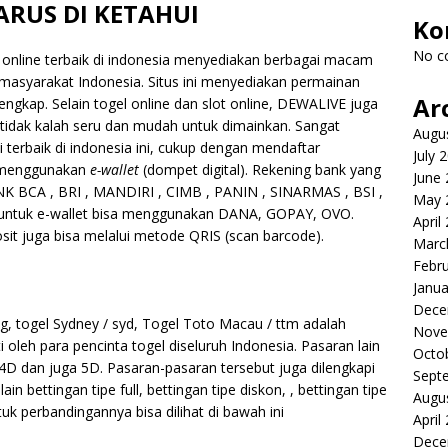
ARUS DI KETAHUI
Ko
No c
i online terbaik di indonesia menyediakan berbagai macam
 masyarakat Indonesia. Situs ini menyediakan permainan
Ar
lengkap. Selain togel online dan slot online, DEWALIVE juga
tidak kalah seru dan mudah untuk dimainkan. Sangat
Augu
 terbaik di indonesia ini, cukup dengan mendaftar
July 
a menggunakan
e-wallet
(dompet digital). Rekening bank yang
June
ANK BCA , BRI , MANDIRI , CIMB , PANIN , SINARMAS , BSI ,
May 
ntuk e-wallet bisa menggunakan DANA, GOPAY, OVO.
April
sit juga bisa melalui metode QRIS (scan barcode).
Marc
Febr
Janua
Dece
g, togel Sydney / syd, Togel Toto Macau / ttm adalah
Nove
oleh para pencinta togel diseluruh Indonesia. Pasaran lain
Octo
4D dan juga 5D. Pasaran-pasaran tersebut juga dilengkapi
Sept
n bettingan tipe full, bettingan tipe diskon, , bettingan tipe
Augu
tuk perbandingannya bisa dilihat di bawah ini
April
Dece