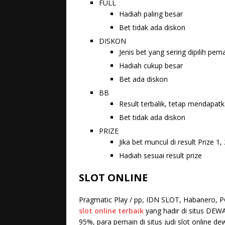
FULL
Hadiah paling besar
Bet tidak ada diskon
DISKON
Jenis bet yang sering dipilih pem
Hadiah cukup besar
Bet ada diskon
BB
Result terbalik, tetap mendapat
Bet tidak ada diskon
PRIZE
Jika bet muncul di result Prize 
Hadiah sesuai result prize
SLOT ONLINE
Pragmatic Play / pp, IDN SLOT, Habanero, PG
slot online terbaik
yang hadir di situs DEWA
95%, para pemain di situs judi slot online 