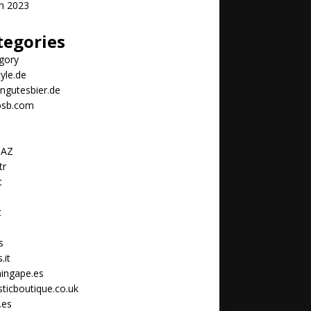
h 2023
tegories
gory
tyle.de
ongutesbier.de
bsb.com
 AZ
tr
t
t
s
.it
ingape.es
ticboutique.co.uk
.es