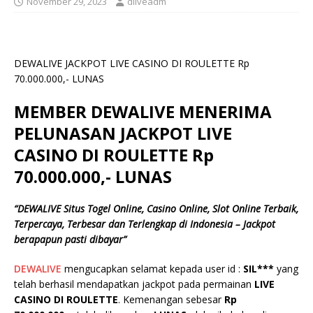
November 29, 2023
dliveadm
DEWALIVE JACKPOT LIVE CASINO DI ROULETTE Rp
70.000.000,- LUNAS
MEMBER DEWALIVE MENERIMA
PELUNASAN JACKPOT LIVE
CASINO DI ROULETTE Rp
70.000.000,- LUNAS
“
DEWALIVE
Situs Togel Online, Casino Online, Slot Online Terbaik,
Terpercaya, Terbesar dan Terlengkap di Indonesia – Jackpot
berapapun pasti dibayar”
DEWALIVE
mengucapkan selamat kepada user id :
SIL***
yang
telah berhasil mendapatkan jackpot pada permainan
LIVE
CASINO DI ROULETTE
. Kemenangan sebesar
Rp