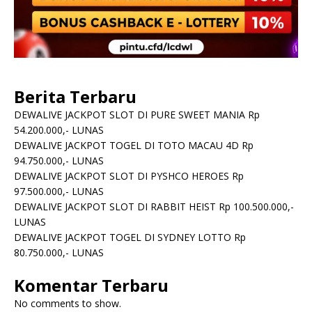
Berita Terbaru
DEWALIVE JACKPOT SLOT DI PURE SWEET MANIA Rp
54.200.000,- LUNAS
DEWALIVE JACKPOT TOGEL DI TOTO MACAU 4D Rp
94.750.000,- LUNAS
DEWALIVE JACKPOT SLOT DI PYSHCO HEROES Rp
97.500.000,- LUNAS
DEWALIVE JACKPOT SLOT DI RABBIT HEIST Rp 100.500.000,-
LUNAS
DEWALIVE JACKPOT TOGEL DI SYDNEY LOTTO Rp
80.750.000,- LUNAS
Komentar Terbaru
No comments to show.