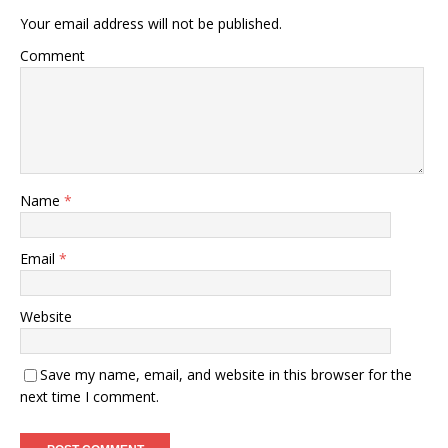
Your email address will not be published.
Comment
Name
*
Email
*
Website
Save my name, email, and website in this browser for the
next time I comment.