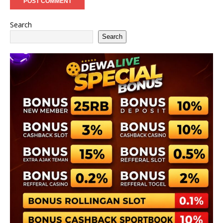
Search
Search