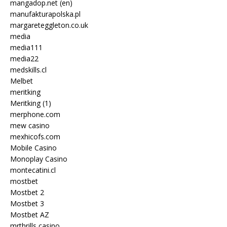
mangadop.net (en)
manufakturapolska.pl
margareteggleton.co.uk
media
media111
media22
medskills.cl
Melbet
meritking
Meritking (1)
merphone.com
mew casino
mexhicofs.com
Mobile Casino
Monoplay Casino
montecatini.cl
mostbet
Mostbet 2
Mostbet 3
Mostbet AZ
mrthrills casino