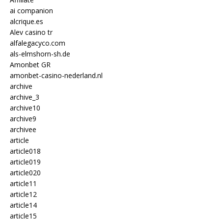
ai companion
alcrique.es
Alev casino tr
alfalegacyco.com
als-elmshorn-sh.de
Amonbet GR
amonbet-casino-nederland.nl
archive
archive_3
archive10
archive9
archivee
article
article018
article019
article020
article11
article12
article14
article15