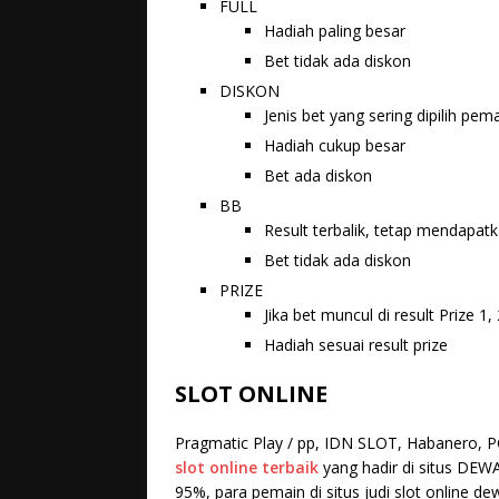
FULL
Hadiah paling besar
Bet tidak ada diskon
DISKON
Jenis bet yang sering dipilih pem
Hadiah cukup besar
Bet ada diskon
BB
Result terbalik, tetap mendapat
Bet tidak ada diskon
PRIZE
Jika bet muncul di result Prize 
Hadiah sesuai result prize
SLOT ONLINE
Pragmatic Play / pp, IDN SLOT, Habanero, PG
slot online terbaik
yang hadir di situs DEWA
95%, para pemain di situs judi slot online 