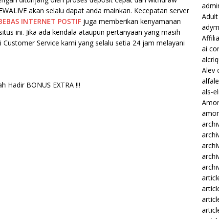
admi
EWALIVE akan selalu dapat anda mainkan. Kecepatan server
Adult
BEBAS INTERNET POSTIF
juga memberikan kenyamanan
adym
situs ini. Jika ada kendala ataupun pertanyaan yang masih
Affili
 Customer Service kami yang selalu setia 24 jam melayani
ai c
alcri
Alev 
alfa
h Hadir BONUS EXTRA !!!
als-e
Amon
amonb
archi
archi
archi
archi
archi
articl
artic
artic
artic