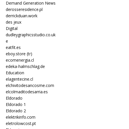
Demand Generation News
derosseresidence.pl
derrickduan.work
des jeux
Digital
dudleygraphicsstudio.co.uk
e
eatfit.es
eboy.store (tr)
ecomenergia.cl
edeka-halmschlag.de
Education
elagentecine.cl
elchivitodesancosme.com
elcolmaditodesarria.es
Eldorado
Eldorado 1
Eldorado 2
elektrikinfo.com
eletrolowcost.pt