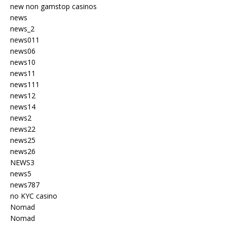
new non gamstop casinos
news
news_2
news011
news06
news10
news11
news111
news12
news14
news2
news22
news25
news26
NEWS3
news5
news787
no KYC casino
Nomad
Nomad