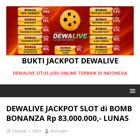
BUKTI JACKPOT DEWALIVE
DEWALIVE SITUS JUDI ONLINE TERBAIK DI INDONESIA
DEWALIVE JACKPOT SLOT di BOMB
BONANZA Rp 83.000.000,- LUNAS
October 1, 2023
dliveadm