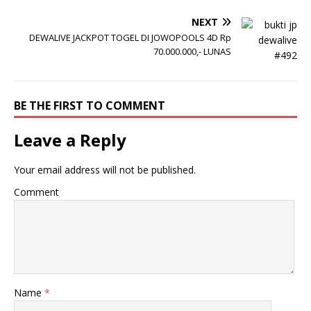
NEXT
DEWALIVE JACKPOT TOGEL DI JOWOPOOLS 4D Rp
70.000.000,- LUNAS
BE THE FIRST TO COMMENT
Leave a Reply
Your email address will not be published.
Comment
Name
*