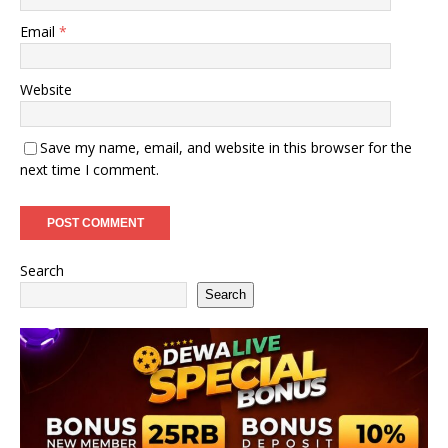
Email
*
Website
Save my name, email, and website in this browser for the
next time I comment.
Search
Search