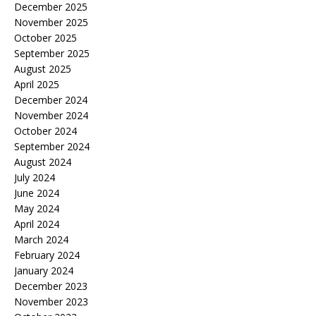
December 2025
November 2025
October 2025
September 2025
August 2025
April 2025
December 2024
November 2024
October 2024
September 2024
August 2024
July 2024
June 2024
May 2024
April 2024
March 2024
February 2024
January 2024
December 2023
November 2023