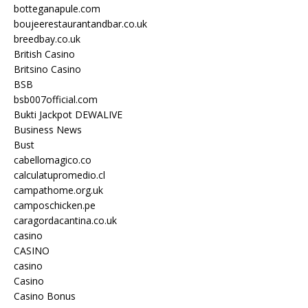
botteganapule.com
boujeerestaurantandbar.co.uk
breedbay.co.uk
British Casino
Britsino Casino
BSB
bsb007official.com
Bukti Jackpot DEWALIVE
Business News
Bust
cabellomagico.co
calculatupromedio.cl
campathome.org.uk
camposchicken.pe
caragordacantina.co.uk
casino
CASINO
casino
Casino
Casino Bonus