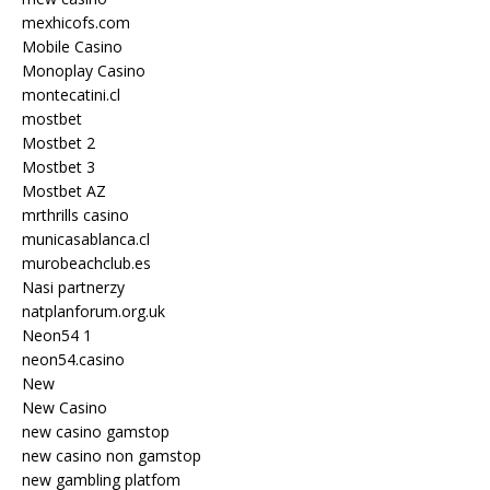
mexhicofs.com
Mobile Casino
Monoplay Casino
montecatini.cl
mostbet
Mostbet 2
Mostbet 3
Mostbet AZ
mrthrills casino
municasablanca.cl
murobeachclub.es
Nasi partnerzy
natplanforum.org.uk
Neon54 1
neon54.casino
New
New Casino
new casino gamstop
new casino non gamstop
new gambling platfom