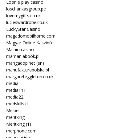
Loonie play casino
loschankasgroup.pe
lovemygifts.co.uk
lucieswardrobe.co.uk
LuckyStar Casino
magadomobilhome.com
Magyar Online Kaszinó
Mainio casino
mamaniabook.pl
mangadop.net (en)
manufakturapolska.pl
margareteggleton.co.uk
media
media111
media22
medskills.cl
Melbet
meritking
Meritking (1)
merphone.com
mew casino