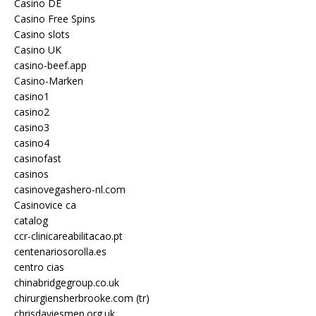
Casino DE
Casino Free Spins
Casino slots
Casino UK
casino-beef.app
Casino-Marken
casino1
casino2
casino3
casino4
casinofast
casinos
casinovegashero-nl.com
Casinovice ca
catalog
ccr-clinicareabilitacao.pt
centenariosorolla.es
centro cias
chinabridgegroup.co.uk
chirurgiensherbrooke.com (tr)
chrisdaviesmep.org.uk