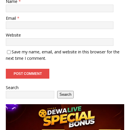
Name
*
Email
*
Website
Save my name, email, and website in this browser for the
next time I comment.
Search
Search