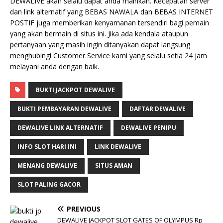
DEWALIVE akan selalu dapat anda mainkan. Kecepatan server
dan link alternatif yang BEBAS NAWALA dan BEBAS INTERNET
POSTIF juga memberikan kenyamanan tersendiri bagi pemain
yang akan bermain di situs ini. Jika ada kendala ataupun
pertanyaan yang masih ingin ditanyakan dapat langsung
menghubingi Customer Service kami yang selalu setia 24 jam
melayani anda dengan baik.
BUKTI JACKPOT DEWALIVE
BUKTI PEMBAYARAN DEWALIVE
DAFTAR DEWALIVE
DEWALIVE LINK ALTERNATIF
DEWALIVE PENIPU
INFO SLOT HARI INI
LINK DEWALIVE
MENANG DEWALIVE
SITUS AMAN
SLOT PALING GACOR
PREVIOUS
DEWALIVE JACKPOT SLOT GATES OF OLYMPUS Rp