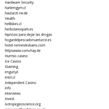
Hardware Security
harlemgym.cl
hautarzt-rw.de
Health
hellbikes.cl
herbolarioqueti.es
hipnosis para dejar las drogas
hogardelpescadorsanturce.es
hotel-renneslesbains.com
httpswww.comchay.de
Hurmio casino
Ice Casino
IGaming
imgurl.pl
imtri.cl
Independent Casino
info
interviews
Invest
isotopegeoscience.org