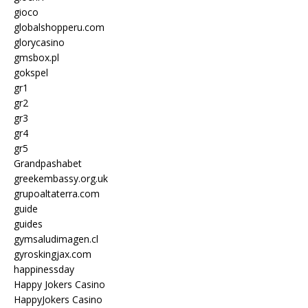
gioco
globalshopperu.com
glorycasino
gmsbox.pl
gokspel
gr1
gr2
gr3
gr4
gr5
Grandpashabet
greekembassy.org.uk
grupoaltaterra.com
guide
guides
gymsaludimagen.cl
gyroskingjax.com
happinessday
Happy Jokers Casino
HappyJokers Casino