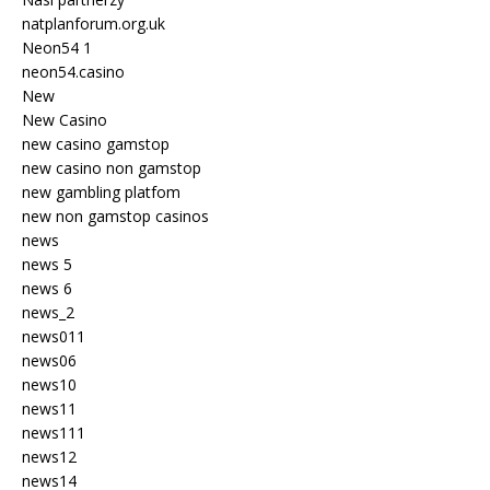
natplanforum.org.uk
Neon54 1
neon54.casino
New
New Casino
new casino gamstop
new casino non gamstop
new gambling platfom
new non gamstop casinos
news
news 5
news 6
news_2
news011
news06
news10
news11
news111
news12
news14