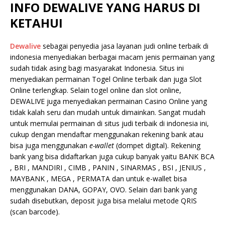
INFO DEWALIVE
YANG HARUS DI
KETAHUI
Dewalive
sebagai penyedia jasa layanan judi online terbaik di
indonesia menyediakan berbagai macam jenis permainan yang
sudah tidak asing bagi masyarakat Indonesia. Situs ini
menyediakan permainan Togel Online terbaik dan juga Slot
Online terlengkap. Selain togel online dan slot online,
DEWALIVE juga menyediakan permainan Casino Online yang
tidak kalah seru dan mudah untuk dimainkan. Sangat mudah
untuk memulai permainan di situs judi terbaik di indonesia ini,
cukup dengan mendaftar menggunakan rekening bank atau
bisa juga menggunakan
e-wallet
(dompet digital). Rekening
bank yang bisa didaftarkan juga cukup banyak yaitu BANK BCA
, BRI , MANDIRI , CIMB , PANIN , SINARMAS , BSI , JENIUS ,
MAYBANK , MEGA , PERMATA dan untuk e-wallet bisa
menggunakan DANA, GOPAY, OVO. Selain dari bank yang
sudah disebutkan, deposit juga bisa melalui metode QRIS
(scan barcode).