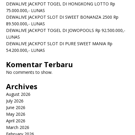
DEWALIVE JACKPOT TOGEL DI HONGKONG LOTTO Rp
75.000.000,- LUNAS
DEWALIVE JACKPOT SLOT DI SWEET BONANZA 2500 Rp
89.500.000,- LUNAS
DEWALIVE JACKPOT TOGEL DI JOWOPOOLS Rp 92.500.000,-
LUNAS
DEWALIVE JACKPOT SLOT DI PURE SWEET MANIA Rp
54.200.000,- LUNAS
Komentar Terbaru
No comments to show.
Archives
August 2026
July 2026
June 2026
May 2026
April 2026
March 2026
February 2026