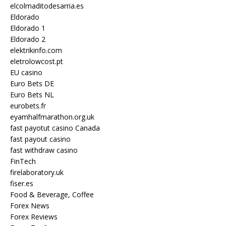
elcolmaditodesarria.es
Eldorado
Eldorado 1
Eldorado 2
elektrikinfo.com
eletrolowcost.pt
EU casino
Euro Bets DE
Euro Bets NL
eurobets.fr
eyamhalfmarathon.org.uk
fast payotut casino Canada
fast payout casino
fast withdraw casino
FinTech
firelaboratory.uk
fiser.es
Food & Beverage, Coffee
Forex News
Forex Reviews