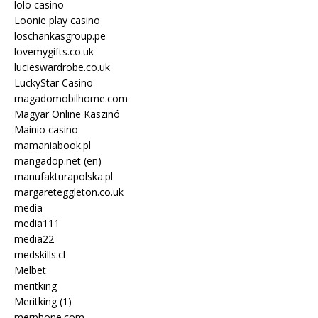
lolo casino
Loonie play casino
loschankasgroup.pe
lovemygifts.co.uk
lucieswardrobe.co.uk
LuckyStar Casino
magadomobilhome.com
Magyar Online Kaszinó
Mainio casino
mamaniabook.pl
mangadop.net (en)
manufakturapolska.pl
margareteggleton.co.uk
media
media111
media22
medskills.cl
Melbet
meritking
Meritking (1)
merphone.com