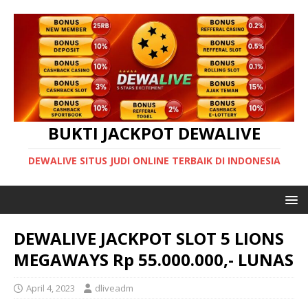
BUKTI JACKPOT DEWALIVE
DEWALIVE SITUS JUDI ONLINE TERBAIK DI INDONESIA
DEWALIVE JACKPOT SLOT 5 LIONS
MEGAWAYS Rp 55.000.000,- LUNAS
April 4, 2023
dliveadm