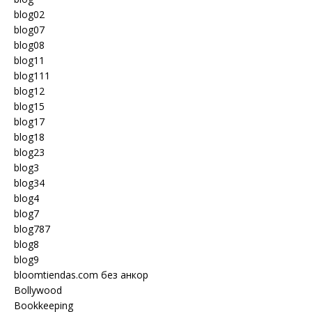
blog02
blog07
blog08
blog11
blog111
blog12
blog15
blog17
blog18
blog23
blog3
blog34
blog4
blog7
blog787
blog8
blog9
bloomtiendas.com без анкор
Bollywood
Bookkeeping