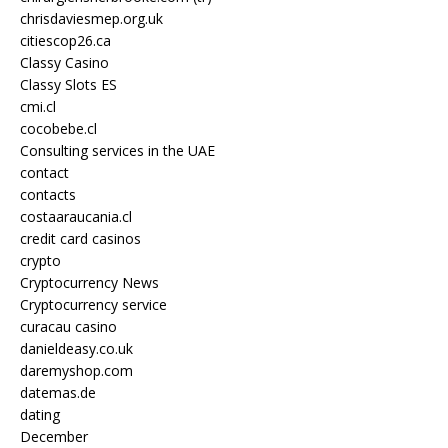
chrisdaviesmep.org.uk
citiescop26.ca
Classy Casino
Classy Slots ES
cmi.cl
cocobebe.cl
Consulting services in the UAE
contact
contacts
costaaraucania.cl
credit card casinos
crypto
Cryptocurrency News
Cryptocurrency service
curacau casino
danieldeasy.co.uk
daremyshop.com
datemas.de
dating
December