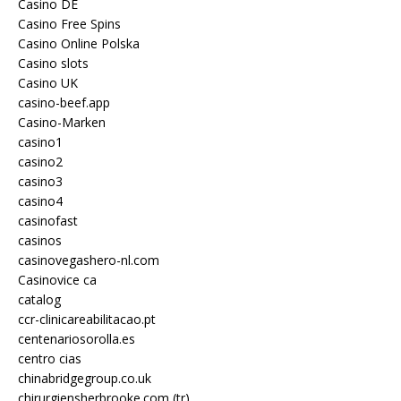
Casino DE
Casino Free Spins
Casino Online Polska
Casino slots
Casino UK
casino-beef.app
Casino-Marken
casino1
casino2
casino3
casino4
casinofast
casinos
casinovegashero-nl.com
Casinovice ca
catalog
ccr-clinicareabilitacao.pt
centenariosorolla.es
centro cias
chinabridgegroup.co.uk
chirurgiensherbrooke.com (tr)