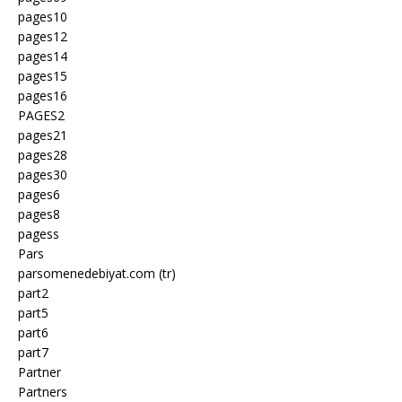
pages10
pages12
pages14
pages15
pages16
PAGES2
pages21
pages28
pages30
pages6
pages8
pagess
Pars
parsomenedebiyat.com (tr)
part2
part5
part6
part7
Partner
Partners