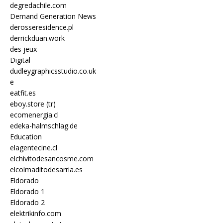
degredachile.com
Demand Generation News
derosseresidence.pl
derrickduan.work
des jeux
Digital
dudleygraphicsstudio.co.uk
e
eatfit.es
eboy.store (tr)
ecomenergia.cl
edeka-halmschlag.de
Education
elagentecine.cl
elchivitodesancosme.com
elcolmaditodesarria.es
Eldorado
Eldorado 1
Eldorado 2
elektrikinfo.com