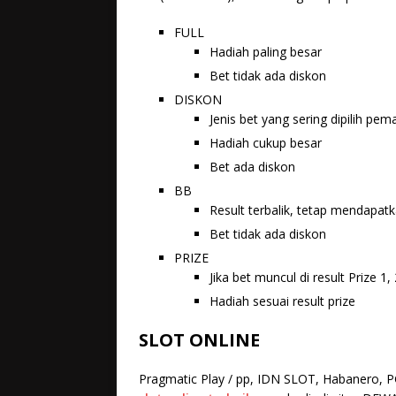
FULL
Hadiah paling besar
Bet tidak ada diskon
DISKON
Jenis bet yang sering dipilih pem
Hadiah cukup besar
Bet ada diskon
BB
Result terbalik, tetap mendapat
Bet tidak ada diskon
PRIZE
Jika bet muncul di result Prize 
Hadiah sesuai result prize
SLOT ONLINE
Pragmatic Play / pp, IDN SLOT, Habanero, PG