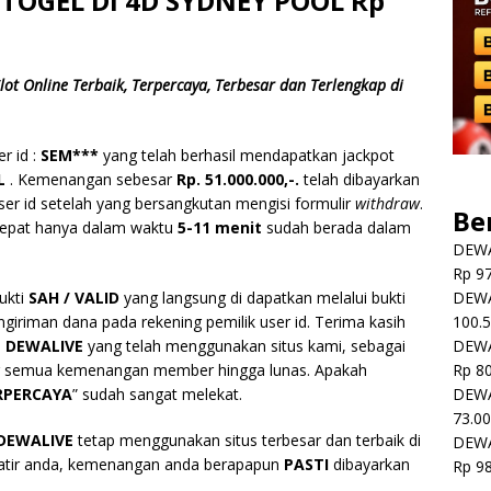
TOGEL DI 4D SYDNEY POOL Rp
Slot Online Terbaik, Terpercaya, Terbesar dan Terlengkap di
r id :
SEM***
yang telah berhasil mendapatkan jackpot
OL
. Kemenangan sebesar
Rp. 51.000.000,-.
telah dibayarkan
ser id setelah yang bersangkutan mengisi formulir
withdraw
.
Be
cepat hanya dalam waktu
5-11 menit
sudah berada dalam
DEWA
Rp 9
bukti
SAH / VALID
yang langsung di dapatkan melalui bukti
DEWA
giriman dana pada rekening pemilik user id. Terima kasih
100.
a
DEWALIVE
yang telah menggunakan situs kami, sebagai
DEWA
r semua kemenangan member hingga lunas. Apakah
Rp 8
RPERCAYA
” sudah sangat melekat.
DEWA
73.0
DEWALIVE
tetap menggunakan situs terbesar dan terbaik di
DEWA
watir anda, kemenangan anda berapapun
PASTI
dibayarkan
Rp 9