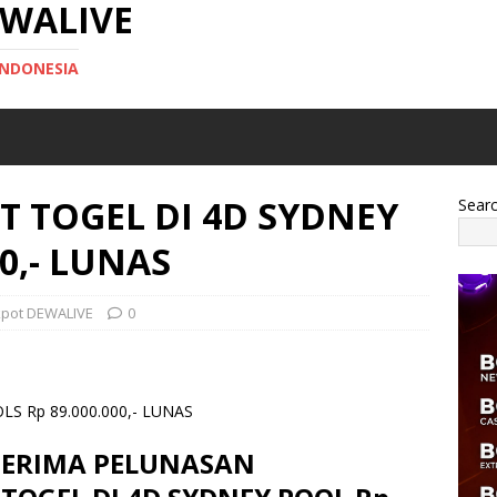
EWALIVE
 INDONESIA
T TOGEL DI 4D SYDNEY
Sear
0,- LUNAS
ckpot DEWALIVE
0
S Rp 89.000.000,- LUNAS
NERIMA PELUNASAN