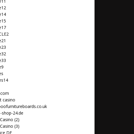
le11
le12
le14
le15
le17
CLE2
le21
le23
le32
le33
le9
es
les14
scom
t casino
oofurnitureboards.co.uk
-shop-24.de
Casino (2)
Casino (3)
ice DE