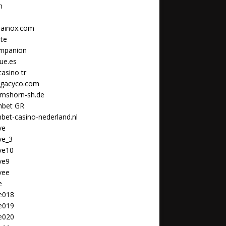
n
ainox.com
ate
ompanion
que.es
casino tr
legacyco.com
lmshorn-sh.de
bet GR
et-casino-nederland.nl
ve
ve_3
ve10
ve9
vee
e
le018
le019
le020