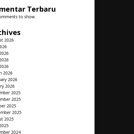
mentar Terbaru
omments to show.
chives
st 2026
2026
 2026
2026
 2026
h 2026
uary 2026
ry 2026
mber 2025
mber 2025
ber 2025
ember 2025
st 2025
 2025
mber 2024