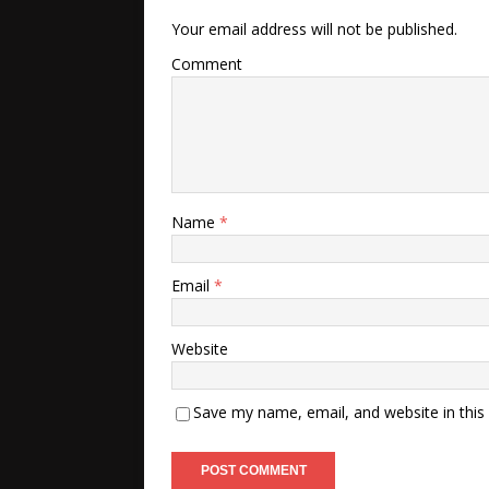
Your email address will not be published.
Comment
Name
*
Email
*
Website
Save my name, email, and website in this