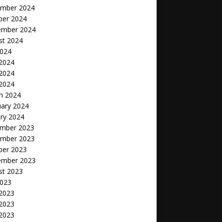
mber 2024
ber 2024
ember 2024
st 2024
2024
 2024
2024
 2024
h 2024
uary 2024
ry 2024
mber 2023
mber 2023
ber 2023
ember 2023
st 2023
2023
 2023
2023
 2023