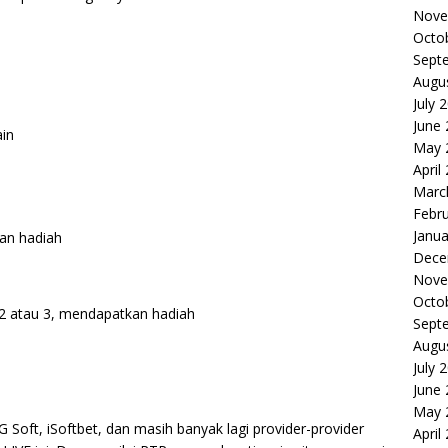
Nove
Octo
Sept
Augu
July 
June
ain
May 
April
Marc
Febr
Janua
kan hadiah
Dece
Nove
Octo
1, 2 atau 3, mendapatkan hadiah
Sept
Augu
July 
June
May 
 Soft, iSoftbet, dan masih banyak lagi provider-provider
April