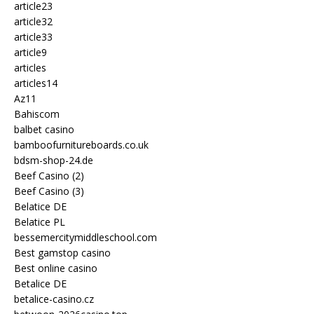
article23
article32
article33
article9
articles
articles14
Az11
Bahiscom
balbet casino
bamboofurnitureboards.co.uk
bdsm-shop-24.de
Beef Casino (2)
Beef Casino (3)
Belatice DE
Belatice PL
bessemercitymiddleschool.com
Best gamstop casino
Best online casino
Betalice DE
betalice-casino.cz