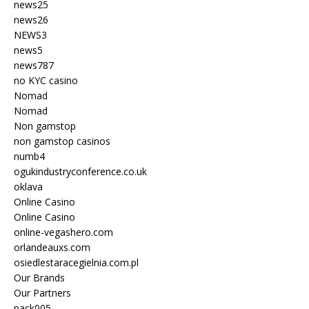
news25
news26
NEWS3
news5
news787
no KYC casino
Nomad
Nomad
Non gamstop
non gamstop casinos
numb4
ogukindustryconference.co.uk
oklava
Online Casino
Online Casino
online-vegashero.com
orlandeauxs.com
osiedlestaracegielnia.com.pl
Our Brands
Our Partners
pack005