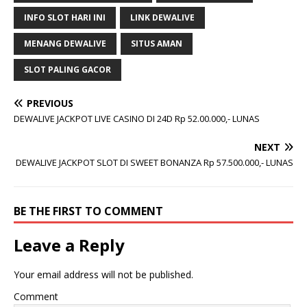
INFO SLOT HARI INI
LINK DEWALIVE
MENANG DEWALIVE
SITUS AMAN
SLOT PALING GACOR
PREVIOUS
DEWALIVE JACKPOT LIVE CASINO DI 24D Rp 52.00.000,- LUNAS
NEXT
DEWALIVE JACKPOT SLOT DI SWEET BONANZA Rp 57.500.000,- LUNAS
BE THE FIRST TO COMMENT
Leave a Reply
Your email address will not be published.
Comment