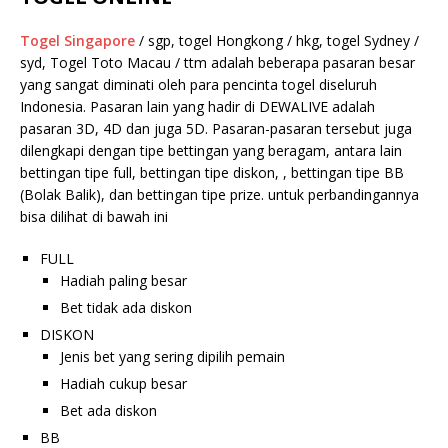
Togel Singapore
/ sgp, togel Hongkong / hkg, togel Sydney /
syd, Togel Toto Macau / ttm adalah beberapa pasaran besar
yang sangat diminati oleh para pencinta togel diseluruh
Indonesia. Pasaran lain yang hadir di DEWALIVE adalah
pasaran 3D, 4D dan juga 5D. Pasaran-pasaran tersebut juga
dilengkapi dengan tipe bettingan yang beragam, antara lain
bettingan tipe full, bettingan tipe diskon, , bettingan tipe BB
(Bolak Balik), dan bettingan tipe prize. untuk perbandingannya
bisa dilihat di bawah ini
FULL
Hadiah paling besar
Bet tidak ada diskon
DISKON
Jenis bet yang sering dipilih pemain
Hadiah cukup besar
Bet ada diskon
BB