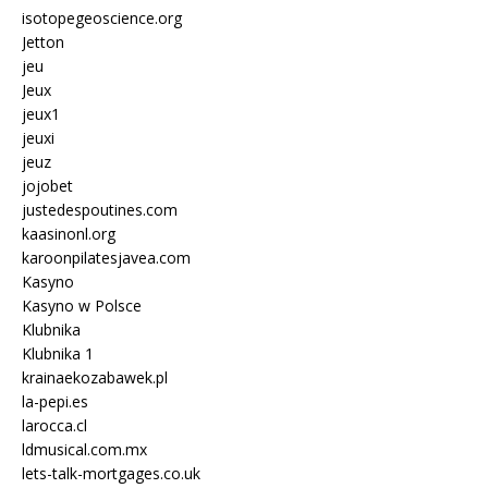
isotopegeoscience.org
Jetton
jeu
Jeux
jeux1
jeuxi
jeuz
jojobet
justedespoutines.com
kaasinonl.org
karoonpilatesjavea.com
Kasyno
Kasyno w Polsce
Klubnika
Klubnika 1
krainaekozabawek.pl
la-pepi.es
larocca.cl
ldmusical.com.mx
lets-talk-mortgages.co.uk