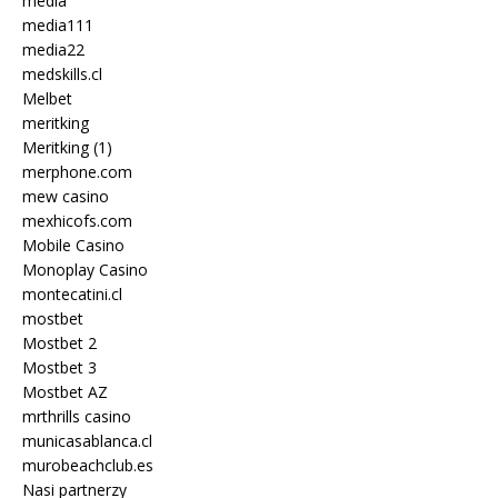
media
media111
media22
medskills.cl
Melbet
meritking
Meritking (1)
merphone.com
mew casino
mexhicofs.com
Mobile Casino
Monoplay Casino
montecatini.cl
mostbet
Mostbet 2
Mostbet 3
Mostbet AZ
mrthrills casino
municasablanca.cl
murobeachclub.es
Nasi partnerzy