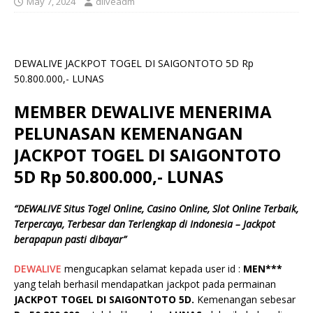
May 7, 2024
dliveadm
DEWALIVE JACKPOT TOGEL DI SAIGONTOTO 5D Rp
50.800.000,- LUNAS
MEMBER DEWALIVE MENERIMA
PELUNASAN KEMENANGAN
JACKPOT TOGEL DI SAIGONTOTO
5D Rp 50.800.000,- LUNAS
“
DEWALIVE
Situs Togel Online, Casino Online, Slot Online Terbaik,
Terpercaya, Terbesar dan Terlengkap di Indonesia – Jackpot
berapapun pasti dibayar”
DEWALIVE
mengucapkan selamat kepada user id :
MEN***
yang telah berhasil mendapatkan jackpot pada permainan
JACKPOT TOGEL DI SAIGONTOTO 5D.
Kemenangan sebesar