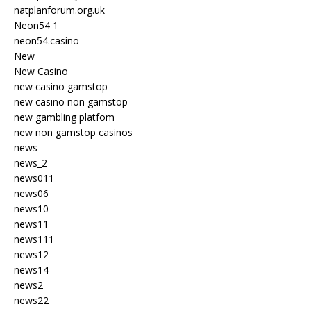
natplanforum.org.uk
Neon54 1
neon54.casino
New
New Casino
new casino gamstop
new casino non gamstop
new gambling platfom
new non gamstop casinos
news
news_2
news011
news06
news10
news11
news111
news12
news14
news2
news22