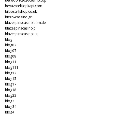
betwoon-2026casino.top
beyazparktopkapi.com
bilbosurfshop.co.uk
bizzo-cassino.gr
blazespinscasino.com.de
blazespinscasino.pl
blazespinscasino.uk
blog
blog02
blog07
blog08
blog11
blog111
blog12
blog15
blog17
blog18
blog23
blog3
blog34
blog4