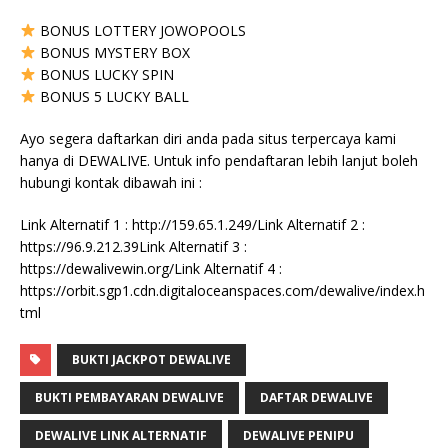
BONUS LOTTERY JOWOPOOLS
BONUS MYSTERY BOX
BONUS LUCKY SPIN
BONUS 5 LUCKY BALL
Ayo segera daftarkan diri anda pada situs terpercaya kami
hanya di DEWALIVE. Untuk info pendaftaran lebih lanjut boleh
hubungi kontak dibawah ini :
Link Alternatif 1 : http://159.65.1.249/Link Alternatif 2 :
https://96.9.212.39Link Alternatif 3 :
https://dewalivewin.org/Link Alternatif 4 :
https://orbit.sgp1.cdn.digitaloceanspaces.com/dewalive/index.h
tml
BUKTI JACKPOT DEWALIVE
BUKTI PEMBAYARAN DEWALIVE
DAFTAR DEWALIVE
DEWALIVE LINK ALTERNATIF
DEWALIVE PENIPU