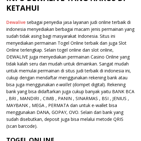
KETAHUI
Dewalive
sebagai penyedia jasa layanan judi online terbaik di
indonesia menyediakan berbagai macam jenis permainan yang
sudah tidak asing bagi masyarakat Indonesia. Situs ini
menyediakan permainan Togel Online terbaik dan juga Slot
Online terlengkap. Selain togel online dan slot online,
DEWALIVE juga menyediakan permainan Casino Online yang
tidak kalah seru dan mudah untuk dimainkan. Sangat mudah
untuk memulai permainan di situs judi terbaik di indonesia ini,
cukup dengan mendaftar menggunakan rekening bank atau
bisa juga menggunakan
e-wallet
(dompet digital). Rekening
bank yang bisa didaftarkan juga cukup banyak yaitu BANK BCA
, BRI , MANDIRI , CIMB , PANIN , SINARMAS , BSI , JENIUS ,
MAYBANK , MEGA , PERMATA dan untuk e-wallet bisa
menggunakan DANA, GOPAY, OVO. Selain dari bank yang
sudah disebutkan, deposit juga bisa melalui metode QRIS
(scan barcode).
TOGEL ONLINE