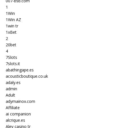
007-bsb.com
1
1Win
1Win AZ
1win tr
1xBet
2
20bet
4
7Slots
7slots.it
abathingape.es
acousticboutique.co.uk
adaly.es
admin
Adult
adymainox.com
Affiliate
ai companion
alcrique.es
Alev casino tr