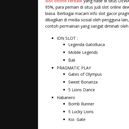
slot online terbaik
yang hadir di situs DEWA
95%, para pemain di situs judi slot online 
biasa. Berbagai macam info slot gacor pragma
dibagikan di media sosial oleh pengguna lai
contoh permainan yang sangat diminati oleh s
IDN SLOT :
Legenda Gatotkaca
Mobile Legends
Bali
PRAGMATIC PLAY
Gates of Olympus
Sweet Bonanza
5 Lions Dance
Habanero
Bomb Runner
5 Lucky Lions
Koi Gate