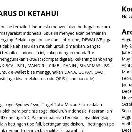
Ko
ARUS DI KETAHUI
No c
i online terbaik di indonesia menyediakan berbagai macam
Ar
 masyarakat Indonesia. Situs ini menyediakan permainan
Augu
lengkap. Selain togel online dan slot online, DEWALIVE juga
July 
tidak kalah seru dan mudah untuk dimainkan. Sangat
June
 terbaik di indonesia ini, cukup dengan mendaftar
May 
a menggunakan
e-wallet
(dompet digital). Rekening bank yang
April
ANK BCA , BRI , MANDIRI , CIMB , PANIN , SINARMAS , BSI ,
Marc
ntuk e-wallet bisa menggunakan DANA, GOPAY, OVO.
Febr
sit juga bisa melalui metode QRIS (scan barcode).
Janua
Dece
Nove
Octo
g, togel Sydney / syd, Togel Toto Macau / ttm adalah
Sept
oleh para pencinta togel diseluruh Indonesia. Pasaran lain
Augu
4D dan juga 5D. Pasaran-pasaran tersebut juga dilengkapi
April
n bettingan tipe full, bettingan tipe diskon, , bettingan tipe
Dece
tuk perbandingannya bisa dilihat di bawah ini