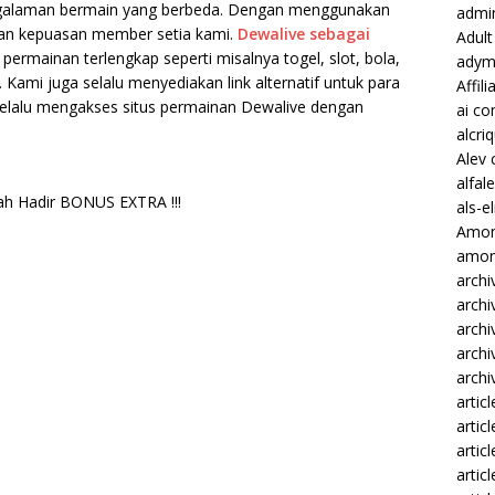
ngalaman bermain yang berbeda. Dengan menggunakan
admi
skan kepuasan member setia kami.
Dewalive sebagai
Adult
 permainan terlengkap seperti misalnya togel, slot, bola,
adym
 Kami juga selalu menyediakan link alternatif untuk para
Affili
elalu mengakses situs permainan Dewalive dengan
ai c
alcri
Alev 
alfa
h Hadir BONUS EXTRA !!!
als-e
Amon
amonb
archi
archi
archi
archi
archi
articl
artic
artic
artic