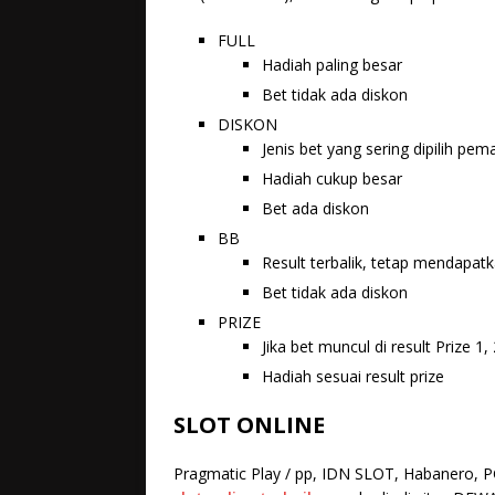
FULL
Hadiah paling besar
Bet tidak ada diskon
DISKON
Jenis bet yang sering dipilih pem
Hadiah cukup besar
Bet ada diskon
BB
Result terbalik, tetap mendapat
Bet tidak ada diskon
PRIZE
Jika bet muncul di result Prize 
Hadiah sesuai result prize
SLOT ONLINE
Pragmatic Play / pp, IDN SLOT, Habanero, PG