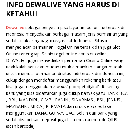
INFO DEWALIVE
YANG HARUS DI
KETAHUI
Dewalive
sebagai penyedia jasa layanan judi online terbaik di
indonesia menyediakan berbagai macam jenis permainan yang
sudah tidak asing bagi masyarakat Indonesia. Situs ini
menyediakan permainan Togel Online terbaik dan juga Slot
Online terlengkap. Selain togel online dan slot online,
DEWALIVE juga menyediakan permainan Casino Online yang
tidak kalah seru dan mudah untuk dimainkan. Sangat mudah
untuk memulai permainan di situs judi terbaik di indonesia ini,
cukup dengan mendaftar menggunakan rekening bank atau
bisa juga menggunakan
e-wallet
(dompet digital). Rekening
bank yang bisa didaftarkan juga cukup banyak yaitu BANK BCA
, BRI , MANDIRI , CIMB , PANIN , SINARMAS , BSI , JENIUS ,
MAYBANK , MEGA , PERMATA dan untuk e-wallet bisa
menggunakan DANA, GOPAY, OVO. Selain dari bank yang
sudah disebutkan, deposit juga bisa melalui metode QRIS
(scan barcode).