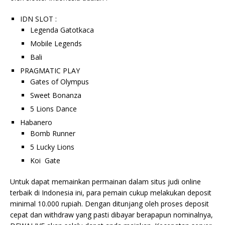
IDN SLOT :
Legenda Gatotkaca
Mobile Legends
Bali
PRAGMATIC PLAY
Gates of Olympus
Sweet Bonanza
5 Lions Dance
Habanero
Bomb Runner
5 Lucky Lions
Koi Gate
Untuk dapat memainkan permainan dalam situs judi online
terbaik di Indonesia ini, para pemain cukup melakukan deposit
minimal 10.000 rupiah. Dengan ditunjang oleh proses deposit
cepat dan withdraw yang pasti dibayar berapapun nominalnya,