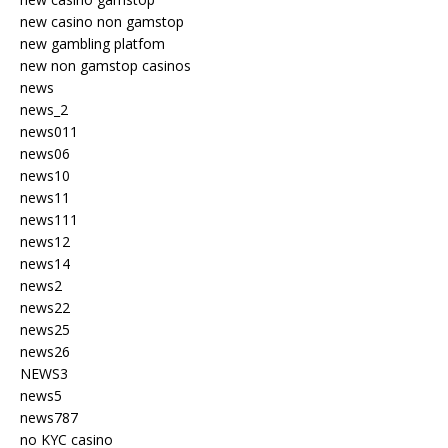
new casino non gamstop
new gambling platfom
new non gamstop casinos
news
news_2
news011
news06
news10
news11
news111
news12
news14
news2
news22
news25
news26
NEWS3
news5
news787
no KYC casino