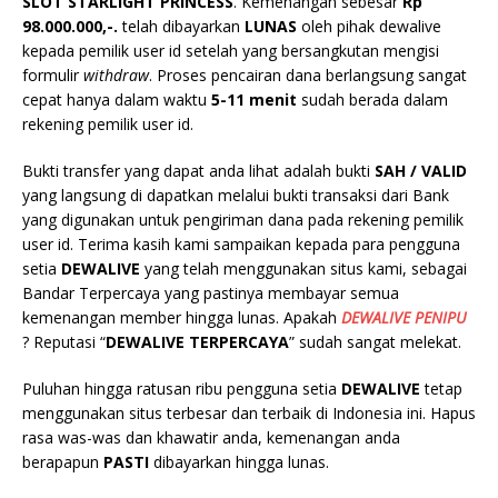
SLOT STARLIGHT PRINCESS
. Kemenangan sebesar
Rp
98.000.000,-.
telah dibayarkan
LUNAS
oleh pihak dewalive
kepada pemilik user id setelah yang bersangkutan mengisi
formulir
withdraw
. Proses pencairan dana berlangsung sangat
cepat hanya dalam waktu
5-11 menit
sudah berada dalam
rekening pemilik user id.
Bukti transfer yang dapat anda lihat adalah bukti
SAH / VALID
yang langsung di dapatkan melalui bukti transaksi dari Bank
yang digunakan untuk pengiriman dana pada rekening pemilik
user id. Terima kasih kami sampaikan kepada para pengguna
setia
DEWALIVE
yang telah menggunakan situs kami, sebagai
Bandar Terpercaya yang pastinya membayar semua
kemenangan member hingga lunas. Apakah
DEWALIVE
PENIPU
? Reputasi “
DEWALIVE
TERPERCAYA
” sudah sangat melekat.
Puluhan hingga ratusan ribu pengguna setia
DEWALIVE
tetap
menggunakan situs terbesar dan terbaik di Indonesia ini. Hapus
rasa was-was dan khawatir anda, kemenangan anda
berapapun
PASTI
dibayarkan hingga lunas.