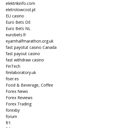
elektrikinfo.com
eletrolowcost.pt
EU casino
Euro Bets DE
Euro Bets NL
eurobets.fr
eyamhalfmarathon.org.uk
fast payotut casino Canada
fast payout casino
fast withdraw casino
FinTech
firelaboratory.uk
fiser.es
Food & Beverage, Coffee
Forex News
Forex Reviews
Forex Trading
forexby
forum
fr1