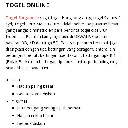
TOGEL ONLINE
Togel Singapore
/ sgp, togel Hongkong / hkg, togel Sydney /
syd, Togel Toto Macau / ttm adalah beberapa pasaran besar
yang sangat diminati oleh para pencinta togel diseluruh
Indonesia. Pasaran lain yang hadir di DEWALIVE adalah
pasaran 3D, 4D dan juga 5D. Pasaran-pasaran tersebut juga
dilengkapi dengan tipe bettingan yang beragam, antara lain
bettingan tipe full, bettingan tipe diskon, , bettingan tipe BB
(Bolak Balik), dan bettingan tipe prize. untuk perbandingannya
bisa dilihat di bawah ini
FULL
Hadiah paling besar
Bet tidak ada diskon
DISKON
Jenis bet yang sering dipilih pemain
Hadiah cukup besar
Bet ada diskon