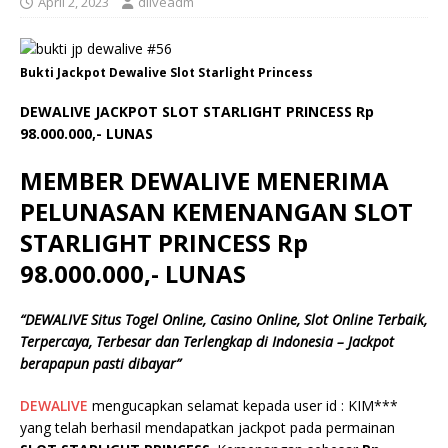
April 2, 2023
dliveadm
Bukti Jackpot Dewalive Slot Starlight Princess
DEWALIVE JACKPOT SLOT STARLIGHT PRINCESS Rp
98.000.000,- LUNAS
MEMBER DEWALIVE MENERIMA
PELUNASAN KEMENANGAN SLOT
STARLIGHT PRINCESS Rp
98.000.000,- LUNAS
“
DEWALIVE
Situs Togel Online, Casino Online, Slot Online Terbaik,
Terpercaya, Terbesar dan Terlengkap di Indonesia – Jackpot
berapapun pasti dibayar”
DEWALIVE
mengucapkan selamat kepada user id : KIM***
yang telah berhasil mendapatkan jackpot pada permainan