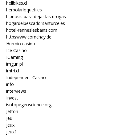
hellbikes.cl
herbolarioqueti.es
hipnosis para dejar las drogas
hogardelpescadorsanturce.es
hotel-renneslesbains.com
httpswww.comchay.de
Hurmio casino
Ice Casino
IGaming
imgurl.pl
imtri.cl
Independent Casino
info
interviews
Invest
isotopegeoscience.org
Jetton
jeu
Jeux
jeux1