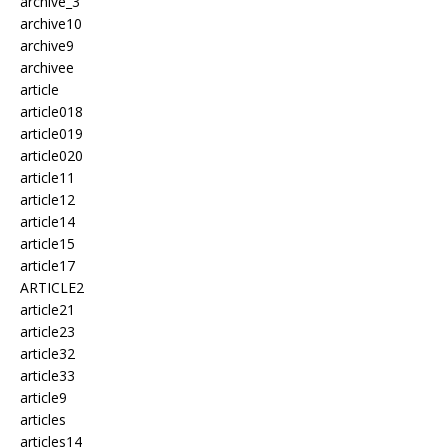
archive_3
archive10
archive9
archivee
article
article018
article019
article020
article11
article12
article14
article15
article17
ARTICLE2
article21
article23
article32
article33
article9
articles
articles14