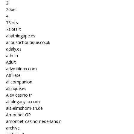
2
20bet
4
7Slots
7slots.it
abathingape.es
acousticboutique.co.uk
adaly.es
admin
Adult
adymainox.com
Affiliate
ai companion
alcrique.es
Alev casino tr
alfalegacyco.com
als-elmshorn-sh.de
Amonbet GR
amonbet-casino-nederland.nl
archive