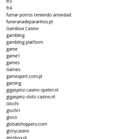
fr3
fr4
fumar porros teniendo ansiedad
funerariadeparanhos.pt
Gambiva Casino
gambling
gambling platform
game
game1
games
Games
gamexpert.com.pl
gaming
gigaspinz-casino-spelen.nl
gigaspinz-slots-casino.nl
Giochi
giochi1
gioco
globalshopperu.com
glorycasino
gmsbox.pl