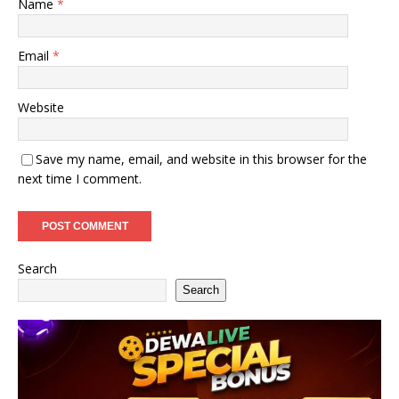
Name
*
Email
*
Website
Save my name, email, and website in this browser for the
next time I comment.
Search
Search