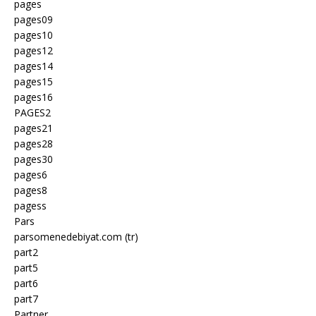
pages
pages09
pages10
pages12
pages14
pages15
pages16
PAGES2
pages21
pages28
pages30
pages6
pages8
pagess
Pars
parsomenedebiyat.com (tr)
part2
part5
part6
part7
Partner