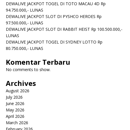
DEWALIVE JACKPOT TOGEL DI TOTO MACAU 4D Rp
94.750.000,- LUNAS
DEWALIVE JACKPOT SLOT DI PYSHCO HEROES Rp
97.500.000,- LUNAS
DEWALIVE JACKPOT SLOT DI RABBIT HEIST Rp 100.500.000,-
LUNAS
DEWALIVE JACKPOT TOGEL DI SYDNEY LOTTO Rp
80.750.000,- LUNAS
Komentar Terbaru
No comments to show.
Archives
August 2026
July 2026
June 2026
May 2026
April 2026
March 2026
February 2026