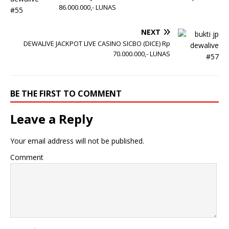
86.000.000,- LUNAS
NEXT
DEWALIVE JACKPOT LIVE CASINO SICBO (DICE) Rp
70.000.000,- LUNAS
BE THE FIRST TO COMMENT
Leave a Reply
Your email address will not be published.
Comment