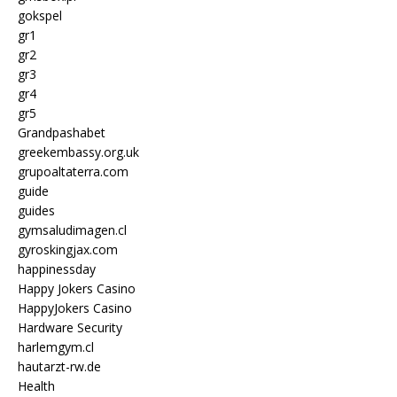
gokspel
gr1
gr2
gr3
gr4
gr5
Grandpashabet
greekembassy.org.uk
grupoaltaterra.com
guide
guides
gymsaludimagen.cl
gyroskingjax.com
happinessday
Happy Jokers Casino
HappyJokers Casino
Hardware Security
harlemgym.cl
hautarzt-rw.de
Health