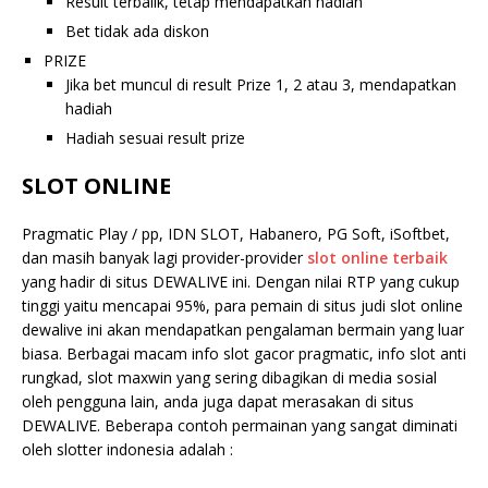
Result terbalik, tetap mendapatkan hadiah
Bet tidak ada diskon
PRIZE
Jika bet muncul di result Prize 1, 2 atau 3, mendapatkan
hadiah
Hadiah sesuai result prize
SLOT ONLINE
Pragmatic Play / pp, IDN SLOT, Habanero, PG Soft, iSoftbet,
dan masih banyak lagi provider-provider
slot online terbaik
yang hadir di situs DEWALIVE ini. Dengan nilai RTP yang cukup
tinggi yaitu mencapai 95%, para pemain di situs judi slot online
dewalive ini akan mendapatkan pengalaman bermain yang luar
biasa. Berbagai macam info slot gacor pragmatic, info slot anti
rungkad, slot maxwin yang sering dibagikan di media sosial
oleh pengguna lain, anda juga dapat merasakan di situs
DEWALIVE. Beberapa contoh permainan yang sangat diminati
oleh slotter indonesia adalah :