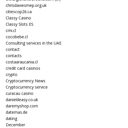
chrisdaviesmep.org.uk
citiescop26.ca
Classy Casino
Classy Slots ES
cmi.cl
cocobebe.cl
Consulting services in the UAE
contact
contacts
costaaraucania.cl
credit card casinos
crypto
Cryptocurrency News
Cryptocurrency service
curacau casino
danieldeasy.co.uk
daremyshop.com
datemas.de
dating
December