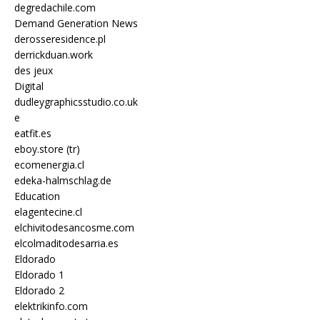
degredachile.com
Demand Generation News
derosseresidence.pl
derrickduan.work
des jeux
Digital
dudleygraphicsstudio.co.uk
e
eatfit.es
eboy.store (tr)
ecomenergia.cl
edeka-halmschlag.de
Education
elagentecine.cl
elchivitodesancosme.com
elcolmaditodesarria.es
Eldorado
Eldorado 1
Eldorado 2
elektrikinfo.com