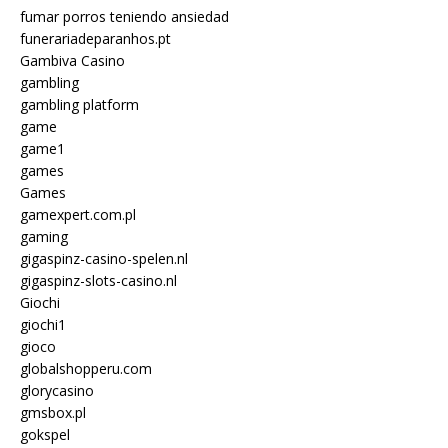
fumar porros teniendo ansiedad
funerariadeparanhos.pt
Gambiva Casino
gambling
gambling platform
game
game1
games
Games
gamexpert.com.pl
gaming
gigaspinz-casino-spelen.nl
gigaspinz-slots-casino.nl
Giochi
giochi1
gioco
globalshopperu.com
glorycasino
gmsbox.pl
gokspel