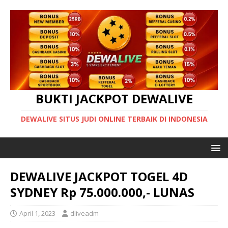
BUKTI JACKPOT DEWALIVE
DEWALIVE SITUS JUDI ONLINE TERBAIK DI INDONESIA
DEWALIVE JACKPOT TOGEL 4D
SYDNEY Rp 75.000.000,- LUNAS
April 1, 2023
dliveadm