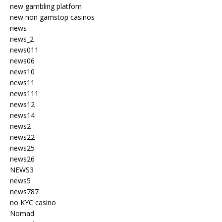
new gambling platfom
new non gamstop casinos
news
news_2
news011
news06
news10
news11
news111
news12
news14
news2
news22
news25
news26
NEWS3
news5
news787
no KYC casino
Nomad