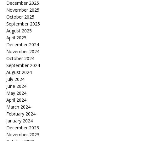
December 2025
November 2025
October 2025
September 2025
August 2025
April 2025
December 2024
November 2024
October 2024
September 2024
August 2024
July 2024
June 2024
May 2024
April 2024
March 2024
February 2024
January 2024
December 2023
November 2023