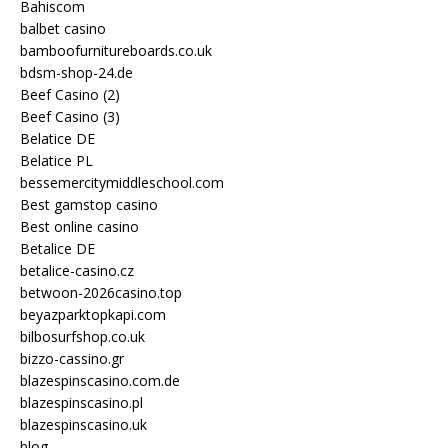
Bahiscom
balbet casino
bamboofurnitureboards.co.uk
bdsm-shop-24.de
Beef Casino (2)
Beef Casino (3)
Belatice DE
Belatice PL
bessemercitymiddleschool.com
Best gamstop casino
Best online casino
Betalice DE
betalice-casino.cz
betwoon-2026casino.top
beyazparktopkapi.com
bilbosurfshop.co.uk
bizzo-cassino.gr
blazespinscasino.com.de
blazespinscasino.pl
blazespinscasino.uk
blog