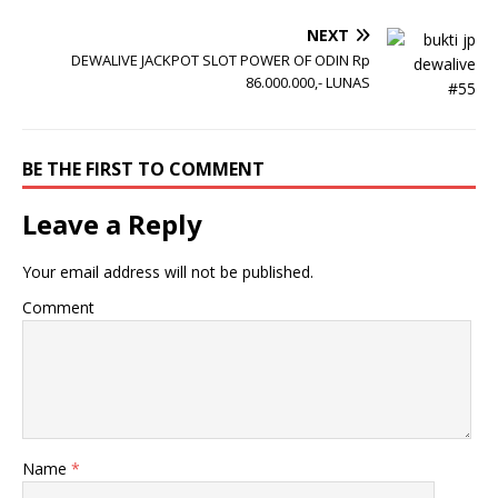
NEXT
DEWALIVE JACKPOT SLOT POWER OF ODIN Rp
86.000.000,- LUNAS
BE THE FIRST TO COMMENT
Leave a Reply
Your email address will not be published.
Comment
Name
*