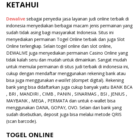
KETAHUI
Dewalive
sebagai penyedia jasa layanan judi online terbaik di
indonesia menyediakan berbagai macam jenis permainan yang
sudah tidak asing bagi masyarakat Indonesia. Situs ini
menyediakan permainan Togel Online terbaik dan juga Slot
Online terlengkap. Selain togel online dan slot online,
DEWALIVE juga menyediakan permainan Casino Online yang
tidak kalah seru dan mudah untuk dimainkan. Sangat mudah
untuk memulai permainan di situs judi terbaik di indonesia ini,
cukup dengan mendaftar menggunakan rekening bank atau
bisa juga menggunakan
e-wallet
(dompet digital). Rekening
bank yang bisa didaftarkan juga cukup banyak yaitu BANK BCA
, BRI , MANDIRI , CIMB , PANIN , SINARMAS , BSI , JENIUS ,
MAYBANK , MEGA , PERMATA dan untuk e-wallet bisa
menggunakan DANA, GOPAY, OVO. Selain dari bank yang
sudah disebutkan, deposit juga bisa melalui metode QRIS
(scan barcode).
TOGEL ONLINE