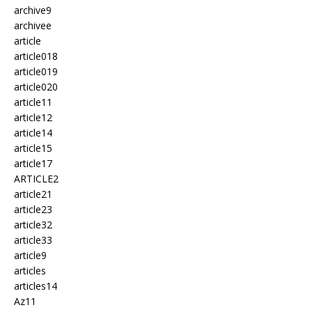
archive9
archivee
article
article018
article019
article020
article11
article12
article14
article15
article17
ARTICLE2
article21
article23
article32
article33
article9
articles
articles14
Az11