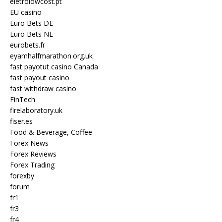
eletrolowcost.pt
EU casino
Euro Bets DE
Euro Bets NL
eurobets.fr
eyamhalfmarathon.org.uk
fast payotut casino Canada
fast payout casino
fast withdraw casino
FinTech
firelaboratory.uk
fiser.es
Food & Beverage, Coffee
Forex News
Forex Reviews
Forex Trading
forexby
forum
fr1
fr3
fr4