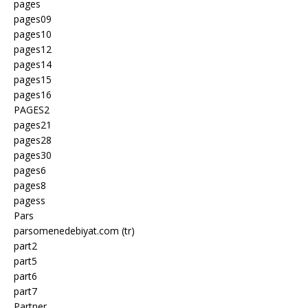
pages
pages09
pages10
pages12
pages14
pages15
pages16
PAGES2
pages21
pages28
pages30
pages6
pages8
pagess
Pars
parsomenedebiyat.com (tr)
part2
part5
part6
part7
Partner