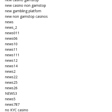
new casino non gamstop
new gambling platfom
new non gamstop casinos
news
news_2
news011
news06
news10
news11
news111
news12
news14
news2
news22
news25
news26
NEWS3
news5
news787
no KYC casino