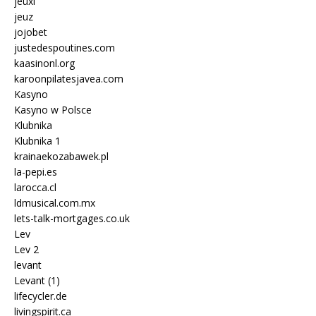
jeuxi
jeuz
jojobet
justedespoutines.com
kaasinonl.org
karoonpilatesjavea.com
Kasyno
Kasyno w Polsce
Klubnika
Klubnika 1
krainaekozabawek.pl
la-pepi.es
larocca.cl
ldmusical.com.mx
lets-talk-mortgages.co.uk
Lev
Lev 2
levant
Levant (1)
lifecycler.de
livingspirit.ca