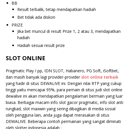
BB
Result terbalik, tetap mendapatkan hadiah
Bet tidak ada diskon
PRIZE
Jika bet muncul di result Prize 1, 2 atau 3, mendapatkan
hadiah
Hadiah sesuai result prize
SLOT ONLINE
Pragmatic Play / pp, IDN SLOT, Habanero, PG Soft, iSoftbet,
dan masih banyak lagi provider-provider
slot online terbaik
yang hadir di situs DEWALIVE ini. Dengan nilai RTP yang cukup
tinggi yaitu mencapai 95%, para pemain di situs judi slot online
dewalive ini akan mendapatkan pengalaman bermain yang luar
biasa. Berbagai macam info slot gacor pragmatic, info slot anti
rungkad, slot maxwin yang sering dibagikan di media sosial
oleh pengguna lain, anda juga dapat merasakan di situs
DEWALIVE. Beberapa contoh permainan yang sangat diminati
oleh slotter indonesia adalah :