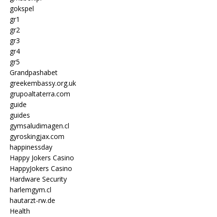
gokspel
gr1
gr2
gr3
gr4
gr5
Grandpashabet
greekembassy.org.uk
grupoaltaterra.com
guide
guides
gymsaludimagen.cl
gyroskingjax.com
happinessday
Happy Jokers Casino
HappyJokers Casino
Hardware Security
harlemgym.cl
hautarzt-rw.de
Health