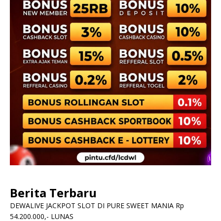
Berita Terbaru
DEWALIVE JACKPOT SLOT DI PURE SWEET MANIA Rp
54.200.000,- LUNAS