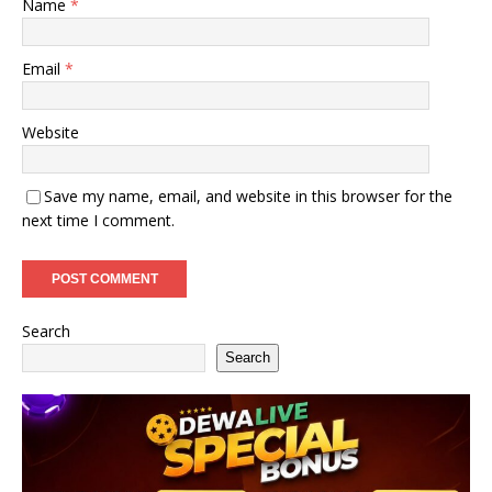
Name
*
Email
*
Website
Save my name, email, and website in this browser for the
next time I comment.
Search
Search