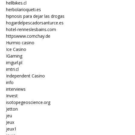
hellbikes.cl
herbolarioqueti.es
hipnosis para dejar las drogas
hogardelpescadorsanturce.es
hotel-renneslesbains.com
httpswww.comchay.de
Hurmio casino
Ice Casino
IGaming
imgurl.pl
imtri.cl
Independent Casino
info
interviews
Invest
isotopegeoscience.org
Jetton
jeu
Jeux
jeux1