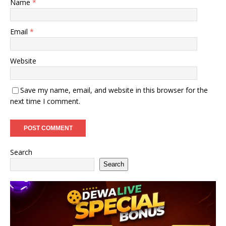
Name
*
Email
*
Website
Save my name, email, and website in this browser for the
next time I comment.
Search
Search