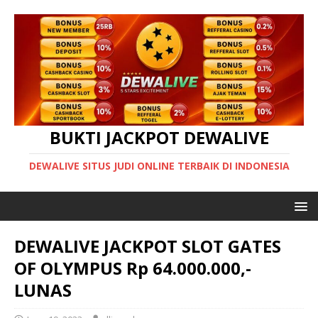
BUKTI JACKPOT DEWALIVE
DEWALIVE SITUS JUDI ONLINE TERBAIK DI INDONESIA
DEWALIVE JACKPOT SLOT GATES
OF OLYMPUS Rp 64.000.000,-
LUNAS