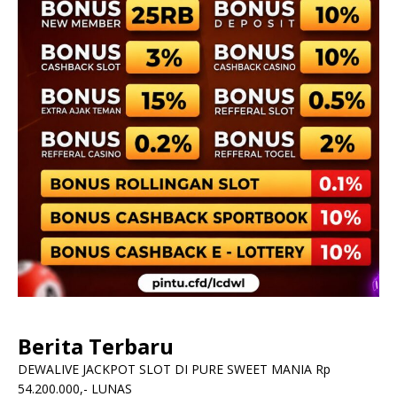
Berita Terbaru
DEWALIVE JACKPOT SLOT DI PURE SWEET MANIA Rp
54.200.000,- LUNAS