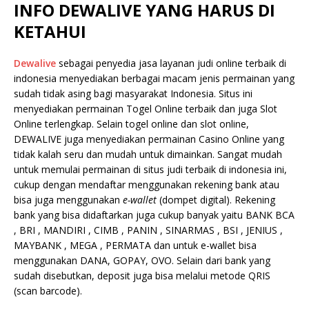
INFO DEWALIVE
YANG HARUS DI
KETAHUI
Dewalive
sebagai penyedia jasa layanan judi online terbaik di
indonesia menyediakan berbagai macam jenis permainan yang
sudah tidak asing bagi masyarakat Indonesia. Situs ini
menyediakan permainan Togel Online terbaik dan juga Slot
Online terlengkap. Selain togel online dan slot online,
DEWALIVE juga menyediakan permainan Casino Online yang
tidak kalah seru dan mudah untuk dimainkan. Sangat mudah
untuk memulai permainan di situs judi terbaik di indonesia ini,
cukup dengan mendaftar menggunakan rekening bank atau
bisa juga menggunakan
e-wallet
(dompet digital). Rekening
bank yang bisa didaftarkan juga cukup banyak yaitu BANK BCA
, BRI , MANDIRI , CIMB , PANIN , SINARMAS , BSI , JENIUS ,
MAYBANK , MEGA , PERMATA dan untuk e-wallet bisa
menggunakan DANA, GOPAY, OVO. Selain dari bank yang
sudah disebutkan, deposit juga bisa melalui metode QRIS
(scan barcode).