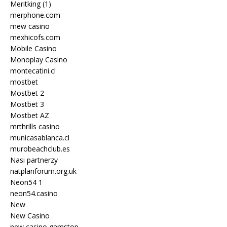
Meritking (1)
merphone.com
mew casino
mexhicofs.com
Mobile Casino
Monoplay Casino
montecatini.cl
mostbet
Mostbet 2
Mostbet 3
Mostbet AZ
mrthrills casino
municasablanca.cl
murobeachclub.es
Nasi partnerzy
natplanforum.org.uk
Neon54 1
neon54.casino
New
New Casino
new casino gamstop