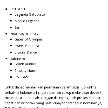
IDN SLOT :
Legenda Gatotkaca
Mobile Legends
Bali
PRAGMATIC PLAY
Gates of Olympus
Sweet Bonanza
5 Lions Dance
Habanero
Bomb Runner
5 Lucky Lions
Koi Gate
Untuk dapat memainkan permainan dalam situs judi online
terbaik di Indonesia ini, para pemain cukup melakukan deposit
minimal 10.000 rupiah. Dengan ditunjang oleh proses deposit
cepat dan withdraw yang pasti dibayar berapapun nominalnya,