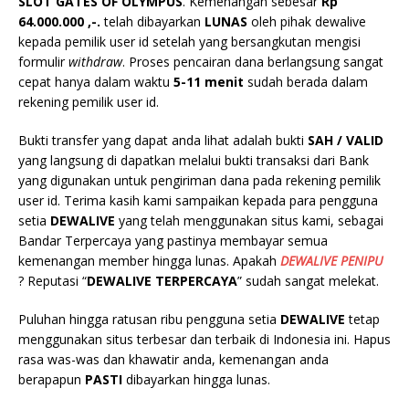
SLOT GATES OF OLYMPUS
. Kemenangan sebesar
Rp
64.000.000 ,-.
telah dibayarkan
LUNAS
oleh pihak dewalive
kepada pemilik user id setelah yang bersangkutan mengisi
formulir
withdraw
. Proses pencairan dana berlangsung sangat
cepat hanya dalam waktu
5-11 menit
sudah berada dalam
rekening pemilik user id.
Bukti transfer yang dapat anda lihat adalah bukti
SAH / VALID
yang langsung di dapatkan melalui bukti transaksi dari Bank
yang digunakan untuk pengiriman dana pada rekening pemilik
user id. Terima kasih kami sampaikan kepada para pengguna
setia
DEWALIVE
yang telah menggunakan situs kami, sebagai
Bandar Terpercaya yang pastinya membayar semua
kemenangan member hingga lunas. Apakah
DEWALIVE
PENIPU
? Reputasi “
DEWALIVE
TERPERCAYA
” sudah sangat melekat.
Puluhan hingga ratusan ribu pengguna setia
DEWALIVE
tetap
menggunakan situs terbesar dan terbaik di Indonesia ini. Hapus
rasa was-was dan khawatir anda, kemenangan anda
berapapun
PASTI
dibayarkan hingga lunas.