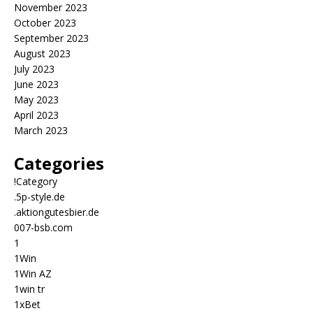
November 2023
October 2023
September 2023
August 2023
July 2023
June 2023
May 2023
April 2023
March 2023
Categories
!Category
.5p-style.de
.aktiongutesbier.de
007-bsb.com
1
1Win
1Win AZ
1win tr
1xBet