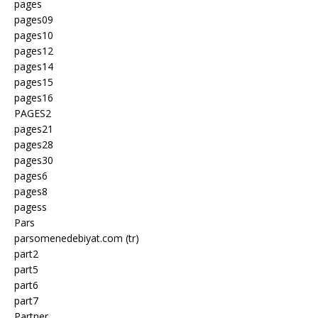
pages
pages09
pages10
pages12
pages14
pages15
pages16
PAGES2
pages21
pages28
pages30
pages6
pages8
pagess
Pars
parsomenedebiyat.com (tr)
part2
part5
part6
part7
Partner