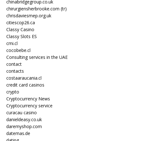
chinabridgegroup.co.uk
chirurgiensherbrooke.com (tr)
chrisdaviesmep.org.uk
citiescop26.ca
Classy Casino
Classy Slots ES
cmi.cl
cocobebe.cl
Consulting services in the UAE
contact
contacts
costaaraucania.cl
credit card casinos
crypto
Cryptocurrency News
Cryptocurrency service
curacau casino
danieldeasy.co.uk
daremyshop.com
datemas.de
dating