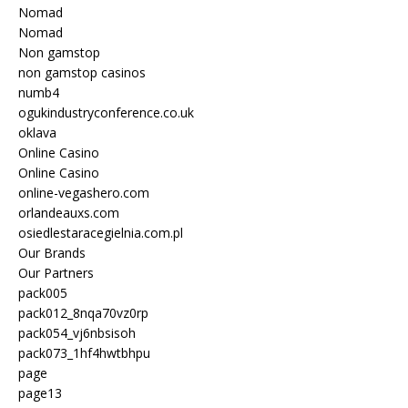
Nomad
Nomad
Non gamstop
non gamstop casinos
numb4
ogukindustryconference.co.uk
oklava
Online Casino
Online Casino
online-vegashero.com
orlandeauxs.com
osiedlestaracegielnia.com.pl
Our Brands
Our Partners
pack005
pack012_8nqa70vz0rp
pack054_vj6nbsisoh
pack073_1hf4hwtbhpu
page
page13