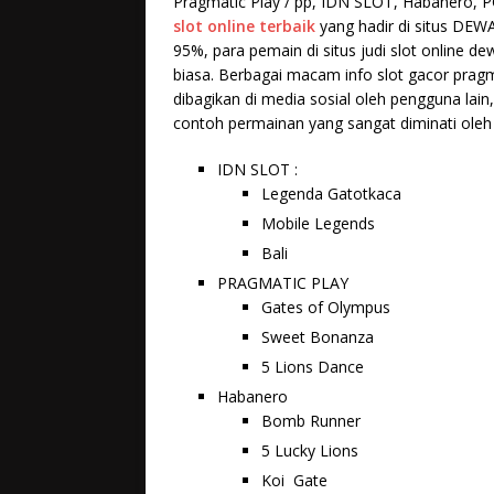
Pragmatic Play / pp, IDN SLOT, Habanero, PG
slot online terbaik
yang hadir di situs DEWA
95%, para pemain di situs judi slot online 
biasa. Berbagai macam info slot gacor pragma
dibagikan di media sosial oleh pengguna lai
contoh permainan yang sangat diminati oleh s
IDN SLOT :
Legenda Gatotkaca
Mobile Legends
Bali
PRAGMATIC PLAY
Gates of Olympus
Sweet Bonanza
5 Lions Dance
Habanero
Bomb Runner
5 Lucky Lions
Koi Gate