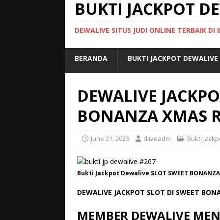
BUKTI JACKPOT D
DEWALIVE SITUS JUDI ONLINE TERBAIK DI
BERANDA
BUKTI JACKPOT DEWALIVE
DEWALIVE JACKPO
BONANZA XMAS Rp 
June 21, 2023
dliveadm
Bukti Jack
Bukti Jackpot Dewalive SLOT SWEET BONANZA
DEWALIVE JACKPOT SLOT DI SWEET BONAN
MEMBER DEWALIVE ME