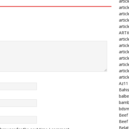
artic
artic
artic
artic
artic
ARTI
artic
artic
artic
artic
artic
articl
artic
Az11
Bahi
balbe
bamb
bdsm
Beef 
Beef 
Belat