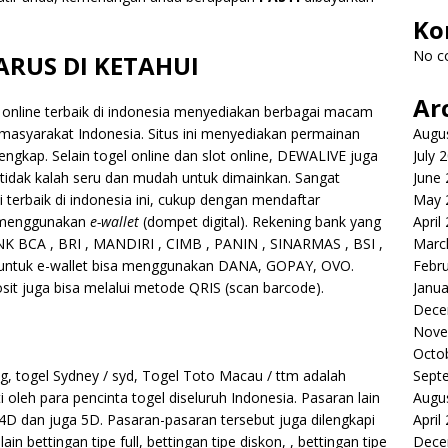
Ko
No c
ARUS DI KETAHUI
Ar
i online terbaik di indonesia menyediakan berbagai macam
 masyarakat Indonesia. Situs ini menyediakan permainan
Augu
lengkap. Selain togel online dan slot online, DEWALIVE juga
July 
tidak kalah seru dan mudah untuk dimainkan. Sangat
June
 terbaik di indonesia ini, cukup dengan mendaftar
May 
a menggunakan
e-wallet
(dompet digital). Rekening bank yang
April
ANK BCA , BRI , MANDIRI , CIMB , PANIN , SINARMAS , BSI ,
Marc
ntuk e-wallet bisa menggunakan DANA, GOPAY, OVO.
Febr
sit juga bisa melalui metode QRIS (scan barcode).
Janua
Dece
Nove
Octo
g, togel Sydney / syd, Togel Toto Macau / ttm adalah
Sept
oleh para pencinta togel diseluruh Indonesia. Pasaran lain
Augu
4D dan juga 5D. Pasaran-pasaran tersebut juga dilengkapi
April
n bettingan tipe full, bettingan tipe diskon, , bettingan tipe
Dece