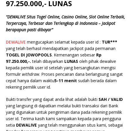
97.250.000,- LUNAS
“
DEWALIVE
Situs Togel Online, Casino Online, Slot Online Terbaik,
Terpercaya, Terbesar dan Terlengkap di Indonesia – Jackpot
berapapun pasti dibayar”
DEWALIVE
mengucapkan selamat kepada user id :
TUR***
yang telah berhasil mendapatkan jackpot pada permainan
TOGEL DI JOWOPOOLS
. Kemenangan sebesar
Rp
97.250.000
,-.
telah dibayarkan
LUNAS
oleh pihak dewalive
kepada pemilik user id setelah yang bersangkutan mengisi
formulir
withdraw
. Proses pencairan dana berlangsung sangat
cepat hanya dalam waktu
5-11 menit
sudah berada dalam
rekening pemilik user id.
Bukti transfer yang dapat anda lihat adalah bukti
SAH / VALID
yang langsung di dapatkan melalui bukti transaksi dari Bank
yang digunakan untuk pengiriman dana pada rekening pemilik
user id. Terima kasih kami sampaikan kepada para pengguna
setia
DEWALIVE
yang telah menggunakan situs kami, sebagai