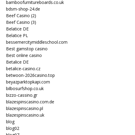
bamboofurnitureboards.co.uk
bdsm-shop-24.de
Beef Casino (2)
Beef Casino (3)
Belatice DE
Belatice PL
bessemercitymiddleschool.com
Best gamstop casino
Best online casino
Betalice DE
betalice-casino.cz
betwoon-2026casino.top
beyazparktopkapi.com
bilbosurfshop.co.uk
bizzo-cassino.gr
blazespinscasino.com.de
blazespinscasino.pl
blazespinscasino.uk
blog
blog02
blog07