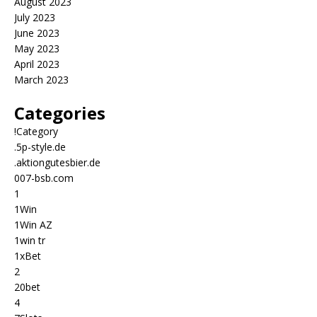
August 2023
July 2023
June 2023
May 2023
April 2023
March 2023
Categories
!Category
.5p-style.de
.aktiongutesbier.de
007-bsb.com
1
1Win
1Win AZ
1win tr
1xBet
2
20bet
4