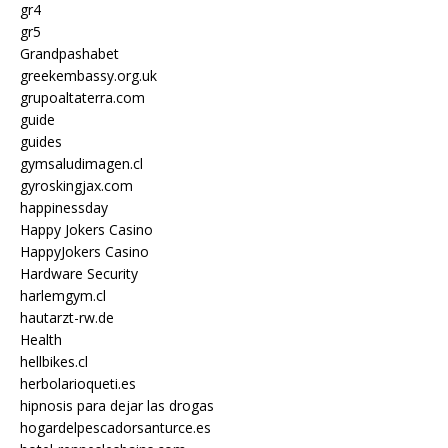
gr4
gr5
Grandpashabet
greekembassy.org.uk
grupoaltaterra.com
guide
guides
gymsaludimagen.cl
gyroskingjax.com
happinessday
Happy Jokers Casino
HappyJokers Casino
Hardware Security
harlemgym.cl
hautarzt-rw.de
Health
hellbikes.cl
herbolarioqueti.es
hipnosis para dejar las drogas
hogardelpescadorsanturce.es