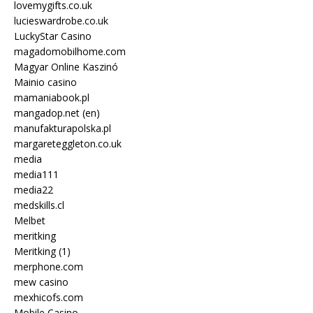
lovemygifts.co.uk
lucieswardrobe.co.uk
LuckyStar Casino
magadomobilhome.com
Magyar Online Kaszinó
Mainio casino
mamaniabook.pl
mangadop.net (en)
manufakturapolska.pl
margareteggleton.co.uk
media
media111
media22
medskills.cl
Melbet
meritking
Meritking (1)
merphone.com
mew casino
mexhicofs.com
Mobile Casino