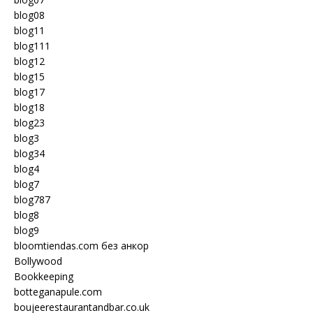
blog08
blog11
blog111
blog12
blog15
blog17
blog18
blog23
blog3
blog34
blog4
blog7
blog787
blog8
blog9
bloomtiendas.com без анкор
Bollywood
Bookkeeping
botteganapule.com
boujeerestaurantandbar.co.uk