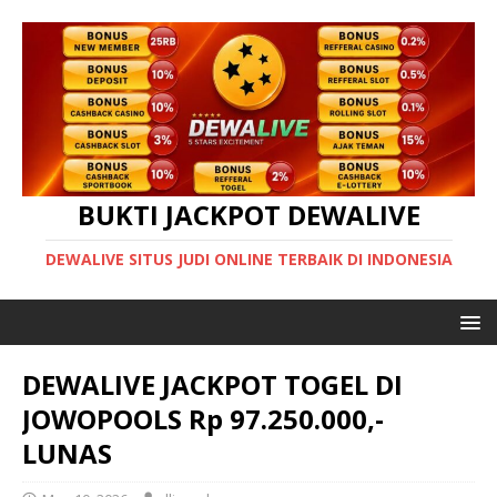
BUKTI JACKPOT DEWALIVE
DEWALIVE SITUS JUDI ONLINE TERBAIK DI INDONESIA
DEWALIVE JACKPOT TOGEL DI
JOWOPOOLS Rp 97.250.000,-
LUNAS