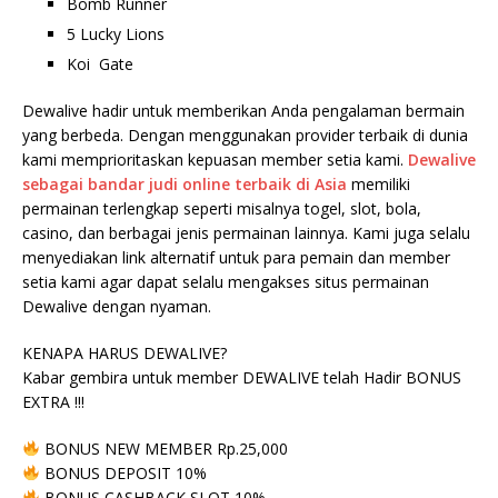
Bomb Runner
5 Lucky Lions
Koi Gate
Dewalive hadir untuk memberikan Anda pengalaman bermain
yang berbeda. Dengan menggunakan provider terbaik di dunia
kami memprioritaskan kepuasan member setia kami.
Dewalive
sebagai bandar judi online terbaik di Asia
memiliki
permainan terlengkap seperti misalnya togel, slot, bola,
casino, dan berbagai jenis permainan lainnya. Kami juga selalu
menyediakan link alternatif untuk para pemain dan member
setia kami agar dapat selalu mengakses situs permainan
Dewalive dengan nyaman.
KENAPA HARUS DEWALIVE?
Kabar gembira untuk member DEWALIVE telah Hadir BONUS
EXTRA !!!
BONUS NEW MEMBER Rp.25,000
BONUS DEPOSIT 10%
BONUS CASHBACK SLOT 10%