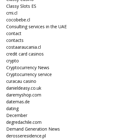
Classy Slots ES
cmi.cl
cocobebe.cl
Consulting services in the UAE
contact
contacts
costaaraucania.cl
credit card casinos
crypto
Cryptocurrency News
Cryptocurrency service
curacau casino
danieldeasy.co.uk
daremyshop.com
datemas.de
dating
December
degredachile.com
Demand Generation News
derosseresidence.pl