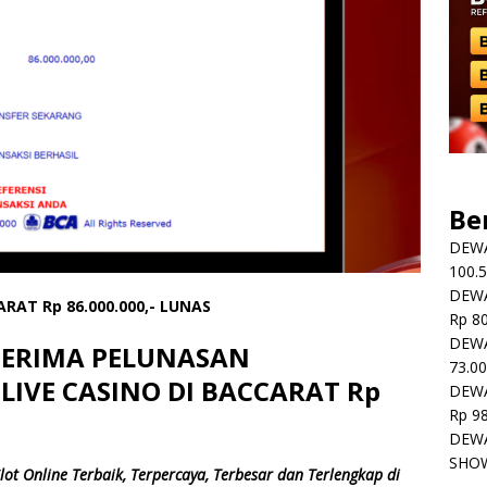
Be
DEWA
100.
DEWA
RAT Rp 86.000.000,- LUNAS
Rp 8
DEWA
NERIMA PELUNASAN
73.0
IVE CASINO DI BACCARAT Rp
DEWA
Rp 9
DEWA
SHOW
Slot Online Terbaik, Terpercaya, Terbesar dan Terlengkap di