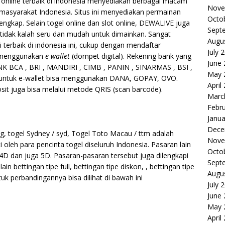
i online terbaik di indonesia menyediakan berbagai macam
Nove
 masyarakat Indonesia. Situs ini menyediakan permainan
Octo
lengkap. Selain togel online dan slot online, DEWALIVE juga
Sept
tidak kalah seru dan mudah untuk dimainkan. Sangat
Augu
 terbaik di indonesia ini, cukup dengan mendaftar
July 
a menggunakan
e-wallet
(dompet digital). Rekening bank yang
June
ANK BCA , BRI , MANDIRI , CIMB , PANIN , SINARMAS , BSI ,
May 
ntuk e-wallet bisa menggunakan DANA, GOPAY, OVO.
April
sit juga bisa melalui metode QRIS (scan barcode).
Marc
Febr
Janua
Dece
g, togel Sydney / syd, Togel Toto Macau / ttm adalah
Nove
oleh para pencinta togel diseluruh Indonesia. Pasaran lain
Octo
4D dan juga 5D. Pasaran-pasaran tersebut juga dilengkapi
Sept
n bettingan tipe full, bettingan tipe diskon, , bettingan tipe
Augu
tuk perbandingannya bisa dilihat di bawah ini
July 
June
May 
April