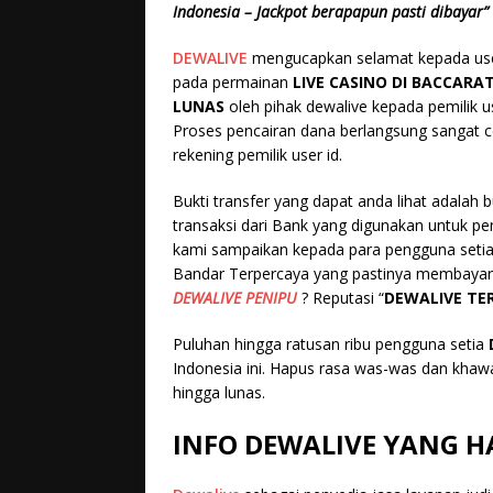
Indonesia – Jackpot berapapun pasti dibayar”
DEWALIVE
mengucapkan selamat kepada use
pada permainan
LIVE CASINO DI BACCARA
LUNAS
oleh pihak dewalive kepada pemilik u
Proses pencairan dana berlangsung sangat 
rekening pemilik user id.
Bukti transfer yang dapat anda lihat adalah 
transaksi dari Bank yang digunakan untuk pen
kami sampaikan kepada para pengguna seti
Bandar Terpercaya yang pastinya membaya
DEWALIVE
PENIPU
? Reputasi “
DEWALIVE
TE
Puluhan hingga ratusan ribu pengguna setia
Indonesia ini. Hapus rasa was-was dan kha
hingga lunas.
INFO DEWALIVE
YANG H