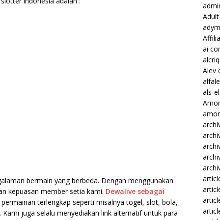
lotter indonesia adalah :
admi
Adult
adym
Affili
ai c
alcri
Alev 
alfa
als-e
Amon
amonb
archi
archi
archi
archi
archi
articl
ngalaman bermain yang berbeda. Dengan menggunakan
artic
skan kepuasan member setia kami.
Dewalive sebagai
artic
 permainan terlengkap seperti misalnya togel, slot, bola,
artic
 Kami juga selalu menyediakan link alternatif untuk para