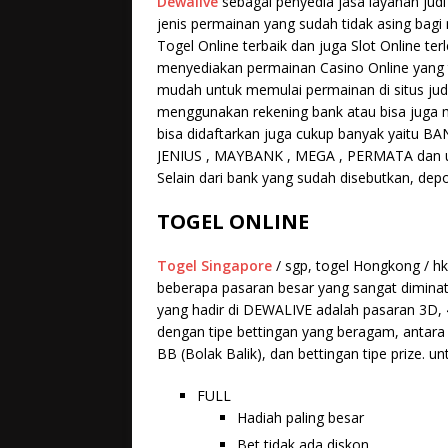
Dewalive
sebagai penyedia jasa layanan jud
jenis permainan yang sudah tidak asing bagi
Togel Online terbaik dan juga Slot Online ter
menyediakan permainan Casino Online yang 
mudah untuk memulai permainan di situs judi
menggunakan rekening bank atau bisa jug
bisa didaftarkan juga cukup banyak yaitu B
JENIUS , MAYBANK , MEGA , PERMATA dan u
Selain dari bank yang sudah disebutkan, depo
TOGEL ONLINE
Togel Singapore
/ sgp, togel Hongkong / hk
beberapa pasaran besar yang sangat diminati 
yang hadir di DEWALIVE adalah pasaran 3D, 
dengan tipe bettingan yang beragam, antara lai
BB (Bolak Balik), dan bettingan tipe prize. un
FULL
Hadiah paling besar
Bet tidak ada diskon