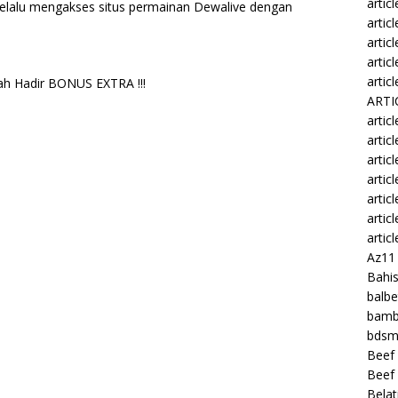
artic
elalu mengakses situs permainan Dewalive dengan
artic
artic
artic
artic
h Hadir BONUS EXTRA !!!
ARTI
artic
artic
artic
artic
artic
articl
artic
Az11
Bahi
balbe
bamb
bdsm
Beef 
Beef 
Belat