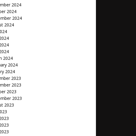
mber 2024
ber 2024
ember 2024
st 2024
2024
 2024
2024
 2024
h 2024
uary 2024
ry 2024
mber 2023
mber 2023
ber 2023
ember 2023
st 2023
2023
 2023
2023
 2023