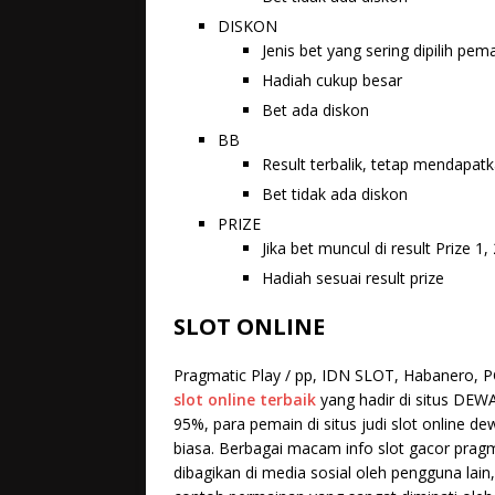
DISKON
Jenis bet yang sering dipilih pem
Hadiah cukup besar
Bet ada diskon
BB
Result terbalik, tetap mendapat
Bet tidak ada diskon
PRIZE
Jika bet muncul di result Prize 
Hadiah sesuai result prize
SLOT ONLINE
Pragmatic Play / pp, IDN SLOT, Habanero, PG
slot online terbaik
yang hadir di situs DEWA
95%, para pemain di situs judi slot online 
biasa. Berbagai macam info slot gacor pragma
dibagikan di media sosial oleh pengguna lai