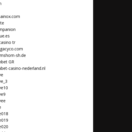
n
ainox.com
ate
ompanion
que.es
casino tr
legacyco.com
lmshorn-sh.de
bet GR
et-casino-nederland.nl
ve
ve_3
ve10
ve9
vee
e
le018
le019
le020