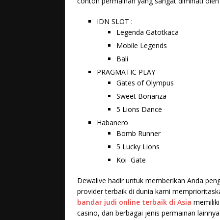
contoh permainan yang sangat diminati oleh s
IDN SLOT :
Legenda Gatotkaca
Mobile Legends
Bali
PRAGMATIC PLAY
Gates of Olympus
Sweet Bonanza
5 Lions Dance
Habanero
Bomb Runner
5 Lucky Lions
Koi Gate
Dewalive hadir untuk memberikan Anda pe
provider terbaik di dunia kami mempriorita
bandar judi online terbaik di Asia
memiliki
casino, dan berbagai jenis permainan lainnya.