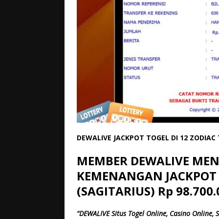
DEWALIVE JACKPOT TOGEL DI 12 ZODIAC T
MEMBER DEWALIVE ME
KEMENANGAN JACKPOT T
(SAGITARIUS) Rp 98.700.
“
DEWALIVE
Situs Togel Online, Casino Online, 