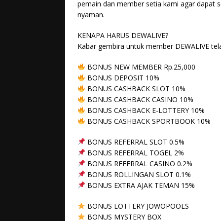
pemain dan member setia kami agar dapat s
nyaman.
KENAPA HARUS DEWALIVE?
Kabar gembira untuk member DEWALIVE tela
BONUS NEW MEMBER Rp.25,000
BONUS DEPOSIT 10%
BONUS CASHBACK SLOT 10%
BONUS CASHBACK CASINO 10%
BONUS CASHBACK E-LOTTERY 10%
BONUS CASHBACK SPORTBOOK 10%
BONUS REFERRAL SLOT 0.5%
BONUS REFERRAL TOGEL 2%
BONUS REFERRAL CASINO 0.2%
BONUS ROLLINGAN SLOT 0.1%
BONUS EXTRA AJAK TEMAN 15%
BONUS LOTTERY JOWOPOOLS
BONUS MYSTERY BOX