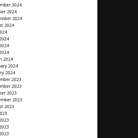
mber 2024
ber 2024
ember 2024
st 2024
2024
 2024
2024
 2024
h 2024
uary 2024
ry 2024
mber 2023
mber 2023
ber 2023
ember 2023
st 2023
2023
 2023
2023
 2023