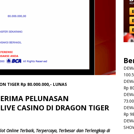
Be
DEWA
100.
DEWA
N TIGER Rp 80.000.000,- LUNAS
Rp 8
DEWA
NERIMA PELUNASAN
73.0
IVE CASINO DI DRAGON TIGER
DEWA
Rp 9
DEWA
SHOW
Slot Online Terbaik, Terpercaya, Terbesar dan Terlengkap di