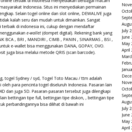
i online terbaik di indonesia menyediakan berbagai macam
Nove
 masyarakat Indonesia. Situs ini menyediakan permainan
Octo
lengkap. Selain togel online dan slot online, DEWALIVE juga
Sept
tidak kalah seru dan mudah untuk dimainkan. Sangat
Augu
 terbaik di indonesia ini, cukup dengan mendaftar
July 
a menggunakan
e-wallet
(dompet digital). Rekening bank yang
June
ANK BCA , BRI , MANDIRI , CIMB , PANIN , SINARMAS , BSI ,
May 
ntuk e-wallet bisa menggunakan DANA, GOPAY, OVO.
April
sit juga bisa melalui metode QRIS (scan barcode).
Marc
Febr
Janua
Dece
g, togel Sydney / syd, Togel Toto Macau / ttm adalah
Nove
oleh para pencinta togel diseluruh Indonesia. Pasaran lain
Octo
4D dan juga 5D. Pasaran-pasaran tersebut juga dilengkapi
Sept
n bettingan tipe full, bettingan tipe diskon, , bettingan tipe
Augu
tuk perbandingannya bisa dilihat di bawah ini
July 
June
May 
April