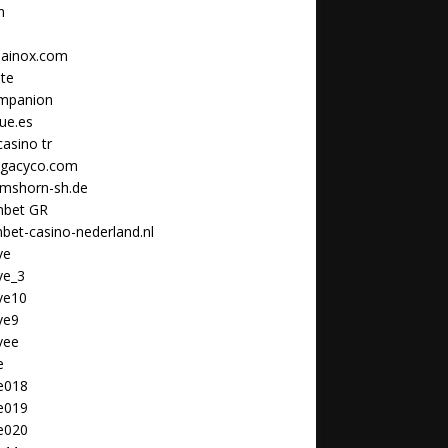
n
ainox.com
ate
ompanion
que.es
casino tr
legacyco.com
lmshorn-sh.de
bet GR
et-casino-nederland.nl
ve
ve_3
ve10
ve9
vee
e
le018
le019
le020