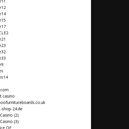
le11
le12
le14
le15
le17
CLE2
le21
le23
le32
le33
le9
es
les14
scom
t casino
oofurnitureboards.co.uk
-shop-24.de
Casino (2)
Casino (3)
ice DE