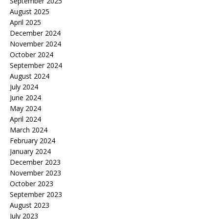
September 2025
August 2025
April 2025
December 2024
November 2024
October 2024
September 2024
August 2024
July 2024
June 2024
May 2024
April 2024
March 2024
February 2024
January 2024
December 2023
November 2023
October 2023
September 2023
August 2023
July 2023