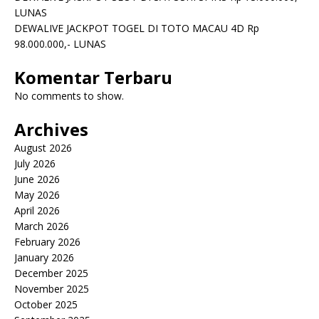
LUNAS
DEWALIVE JACKPOT TOGEL DI TOTO MACAU 4D Rp
98.000.000,- LUNAS
Komentar Terbaru
No comments to show.
Archives
August 2026
July 2026
June 2026
May 2026
April 2026
March 2026
February 2026
January 2026
December 2025
November 2025
October 2025