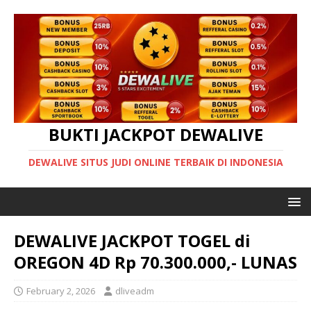
BUKTI JACKPOT DEWALIVE
DEWALIVE SITUS JUDI ONLINE TERBAIK DI INDONESIA
DEWALIVE JACKPOT TOGEL di
OREGON 4D Rp 70.300.000,- LUNAS
February 2, 2026
dliveadm