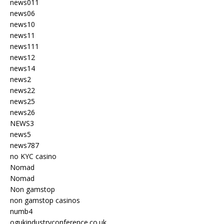
news011
news06
news10
news11
news111
news12
news14
news2
news22
news25
news26
NEWS3
news5
news787
no KYC casino
Nomad
Nomad
Non gamstop
non gamstop casinos
numb4
ogukindustryconference.co.uk