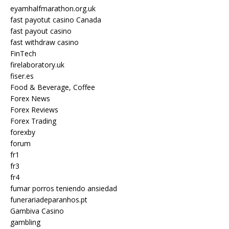
eyamhalfmarathon.org.uk
fast payotut casino Canada
fast payout casino
fast withdraw casino
FinTech
firelaboratory.uk
fiser.es
Food & Beverage, Coffee
Forex News
Forex Reviews
Forex Trading
forexby
forum
fr1
fr3
fr4
fumar porros teniendo ansiedad
funerariadeparanhos.pt
Gambiva Casino
gambling