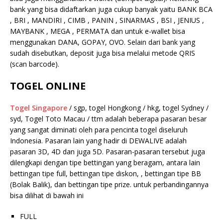
bank yang bisa didaftarkan juga cukup banyak yaitu BANK BCA
, BRI , MANDIRI , CIMB , PANIN , SINARMAS , BSI , JENIUS ,
MAYBANK , MEGA , PERMATA dan untuk e-wallet bisa
menggunakan DANA, GOPAY, OVO. Selain dari bank yang
sudah disebutkan, deposit juga bisa melalui metode QRIS
(scan barcode).
TOGEL ONLINE
Togel Singapore
/ sgp, togel Hongkong / hkg, togel Sydney /
syd, Togel Toto Macau / ttm adalah beberapa pasaran besar
yang sangat diminati oleh para pencinta togel diseluruh
Indonesia. Pasaran lain yang hadir di DEWALIVE adalah
pasaran 3D, 4D dan juga 5D. Pasaran-pasaran tersebut juga
dilengkapi dengan tipe bettingan yang beragam, antara lain
bettingan tipe full, bettingan tipe diskon, , bettingan tipe BB
(Bolak Balik), dan bettingan tipe prize. untuk perbandingannya
bisa dilihat di bawah ini
FULL