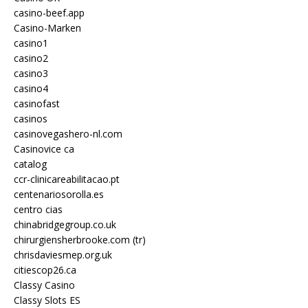
casino-beef.app
Casino-Marken
casino1
casino2
casino3
casino4
casinofast
casinos
casinovegashero-nl.com
Casinovice ca
catalog
ccr-clinicareabilitacao.pt
centenariosorolla.es
centro cias
chinabridgegroup.co.uk
chirurgiensherbrooke.com (tr)
chrisdaviesmep.org.uk
citiescop26.ca
Classy Casino
Classy Slots ES