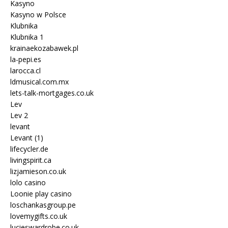
Kasyno
Kasyno w Polsce
Klubnika
Klubnika 1
krainaekozabawek.pl
la-pepi.es
larocca.cl
ldmusical.com.mx
lets-talk-mortgages.co.uk
Lev
Lev 2
levant
Levant (1)
lifecycler.de
livingspirit.ca
lizjamieson.co.uk
lolo casino
Loonie play casino
loschankasgroup.pe
lovemygifts.co.uk
lucieswardrobe.co.uk