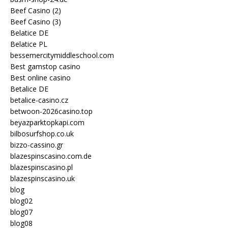
Beef Casino (2)
Beef Casino (3)
Belatice DE
Belatice PL
bessemercitymiddleschool.com
Best gamstop casino
Best online casino
Betalice DE
betalice-casino.cz
betwoon-2026casino.top
beyazparktopkapi.com
bilbosurfshop.co.uk
bizzo-cassino.gr
blazespinscasino.com.de
blazespinscasino.pl
blazespinscasino.uk
blog
blog02
blog07
blog08