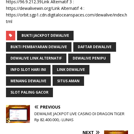
https://96.9.212.39Link Alternatif 3 :
https://dewalivewin.org/Link Alternatif 4 :
https://orbit.sgp1.cdn.digitaloceanspaces.com/dewalive/index.h
tml
BUKTI JACKPOT DEWALIVE
BUKTI PEMBAYARAN DEWALIVE
DAFTAR DEWALIVE
DEWALIVE LINK ALTERNATIF
DEWALIVE PENIPU
INFO SLOT HARI INI
LINK DEWALIVE
MENANG DEWALIVE
SITUS AMAN
SLOT PALING GACOR
PREVIOUS
DEWALIVE JACKPOT LIVE CASINO DI DRAGON TIGER
Rp 82.400.000,- LUNAS
NEXT