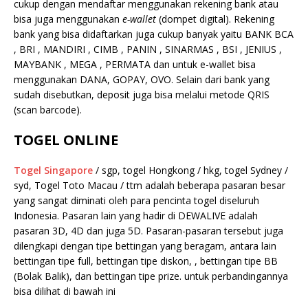
cukup dengan mendaftar menggunakan rekening bank atau
bisa juga menggunakan
e-wallet
(dompet digital). Rekening
bank yang bisa didaftarkan juga cukup banyak yaitu BANK BCA
, BRI , MANDIRI , CIMB , PANIN , SINARMAS , BSI , JENIUS ,
MAYBANK , MEGA , PERMATA dan untuk e-wallet bisa
menggunakan DANA, GOPAY, OVO. Selain dari bank yang
sudah disebutkan, deposit juga bisa melalui metode QRIS
(scan barcode).
TOGEL ONLINE
Togel Singapore
/ sgp, togel Hongkong / hkg, togel Sydney /
syd, Togel Toto Macau / ttm adalah beberapa pasaran besar
yang sangat diminati oleh para pencinta togel diseluruh
Indonesia. Pasaran lain yang hadir di DEWALIVE adalah
pasaran 3D, 4D dan juga 5D. Pasaran-pasaran tersebut juga
dilengkapi dengan tipe bettingan yang beragam, antara lain
bettingan tipe full, bettingan tipe diskon, , bettingan tipe BB
(Bolak Balik), dan bettingan tipe prize. untuk perbandingannya
bisa dilihat di bawah ini