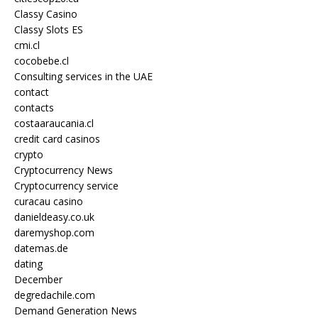
Classy Casino
Classy Slots ES
cmi.cl
cocobebe.cl
Consulting services in the UAE
contact
contacts
costaaraucania.cl
credit card casinos
crypto
Cryptocurrency News
Cryptocurrency service
curacau casino
danieldeasy.co.uk
daremyshop.com
datemas.de
dating
December
degredachile.com
Demand Generation News