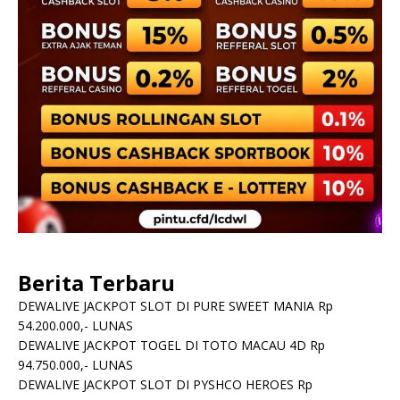
Berita Terbaru
DEWALIVE JACKPOT SLOT DI PURE SWEET MANIA Rp
54.200.000,- LUNAS
DEWALIVE JACKPOT TOGEL DI TOTO MACAU 4D Rp
94.750.000,- LUNAS
DEWALIVE JACKPOT SLOT DI PYSHCO HEROES Rp