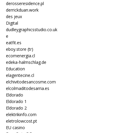
derosseresidence.pl
derrickduan.work
des jeux
Digital
dudleygraphicsstudio.co.uk
e
eatfit.es
eboy.store (tr)
ecomenergia.cl
edeka-halmschlag.de
Education
elagentecine.cl
elchivitodesancosme.com
elcolmaditodesarria.es
Eldorado
Eldorado 1
Eldorado 2
elektrikinfo.com
eletrolowcost.pt
EU casino