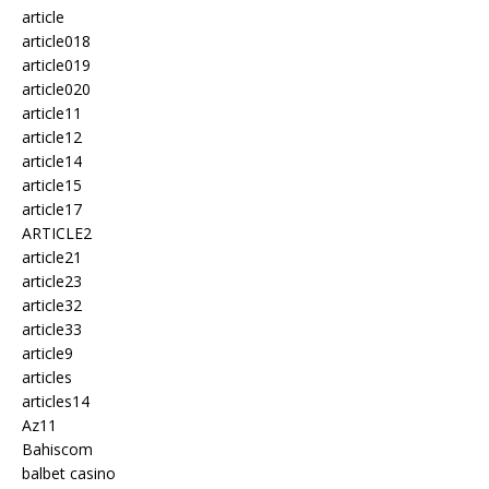
article
article018
article019
article020
article11
article12
article14
article15
article17
ARTICLE2
article21
article23
article32
article33
article9
articles
articles14
Az11
Bahiscom
balbet casino