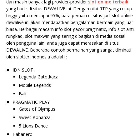
dan masih banyak lagi provider-provider
slot online terbaik
yang hadir di situs DEWALIVE ini. Dengan nilai RTP yang cukup
tinggi yaitu mencapai 95%, para pemain di situs judi slot online
dewalive ini akan mendapatkan pengalaman bermain yang luar
biasa. Berbagai macam info slot gacor pragmatic, info slot anti
rungkad, slot maxwin yang sering dibagikan di media sosial
oleh pengguna lain, anda juga dapat merasakan di situs
DEWALIVE. Beberapa contoh permainan yang sangat diminati
oleh slotter indonesia adalah :
IDN SLOT :
Legenda Gatotkaca
Mobile Legends
Bali
PRAGMATIC PLAY
Gates of Olympus
Sweet Bonanza
5 Lions Dance
Habanero