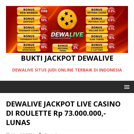
BUKTI JACKPOT DEWALIVE
DEWALIVE SITUS JUDI ONLINE TERBAIK DI INDONESIA
DEWALIVE JACKPOT LIVE CASINO
DI ROULETTE Rp 73.000.000,-
LUNAS