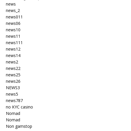
news
news_2
news011
news06
news10
news11
news111
news12
news14
news2
news22
news25
news26
NEWS3
news5
news787
no KYC casino
Nomad
Nomad
Non gamstop