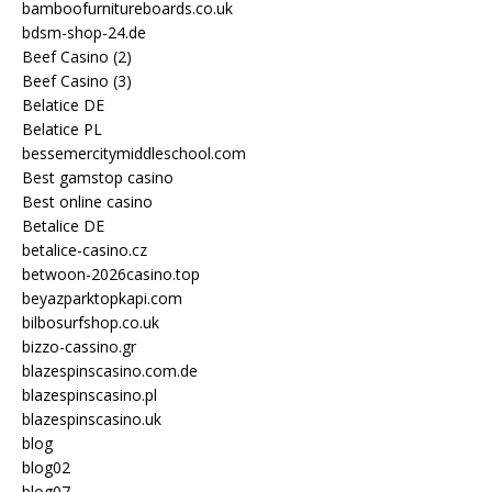
bamboofurnitureboards.co.uk
bdsm-shop-24.de
Beef Casino (2)
Beef Casino (3)
Belatice DE
Belatice PL
bessemercitymiddleschool.com
Best gamstop casino
Best online casino
Betalice DE
betalice-casino.cz
betwoon-2026casino.top
beyazparktopkapi.com
bilbosurfshop.co.uk
bizzo-cassino.gr
blazespinscasino.com.de
blazespinscasino.pl
blazespinscasino.uk
blog
blog02
blog07