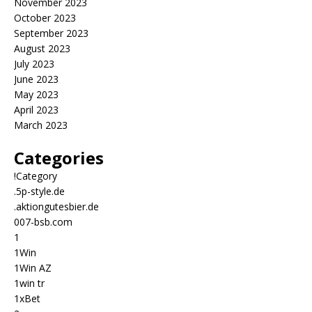
November 2023
October 2023
September 2023
August 2023
July 2023
June 2023
May 2023
April 2023
March 2023
Categories
!Category
.5p-style.de
.aktiongutesbier.de
007-bsb.com
1
1Win
1Win AZ
1win tr
1xBet