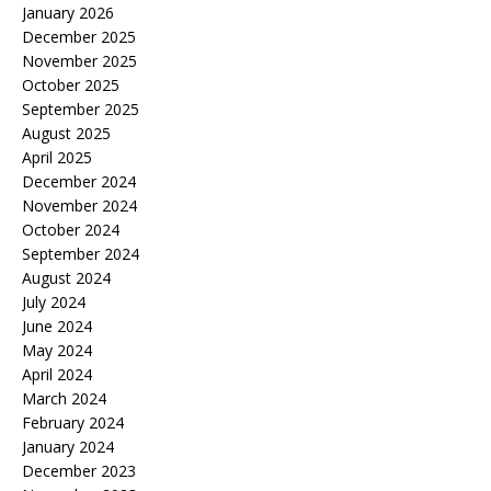
January 2026
December 2025
November 2025
October 2025
September 2025
August 2025
April 2025
December 2024
November 2024
October 2024
September 2024
August 2024
July 2024
June 2024
May 2024
April 2024
March 2024
February 2024
January 2024
December 2023