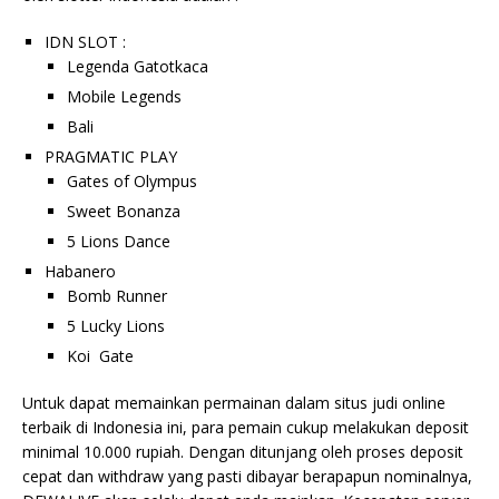
IDN SLOT :
Legenda Gatotkaca
Mobile Legends
Bali
PRAGMATIC PLAY
Gates of Olympus
Sweet Bonanza
5 Lions Dance
Habanero
Bomb Runner
5 Lucky Lions
Koi Gate
Untuk dapat memainkan permainan dalam situs judi online
terbaik di Indonesia ini, para pemain cukup melakukan deposit
minimal 10.000 rupiah. Dengan ditunjang oleh proses deposit
cepat dan withdraw yang pasti dibayar berapapun nominalnya,