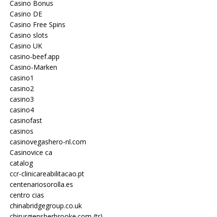
Casino Bonus
Casino DE
Casino Free Spins
Casino slots
Casino UK
casino-beef.app
Casino-Marken
casino1
casino2
casino3
casino4
casinofast
casinos
casinovegashero-nl.com
Casinovice ca
catalog
ccr-clinicareabilitacao.pt
centenariosorolla.es
centro cias
chinabridgegroup.co.uk
chirurgiensherbrooke.com (tr)