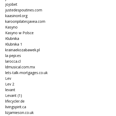
jojobet
justedespoutines.com
kaasinonl.org
karoonpilatesjavea.com
Kasyno
Kasyno w Polsce
Klubnika
Klubnika 1
krainaekozabawek.pl
la-pepi.es
larocca.cl
ldmusical.com.mx
lets-talk-mortgages.co.uk
Lev
Lev 2
levant
Levant (1)
lifecycler.de
livingspirit.ca
lizjamieson.co.uk