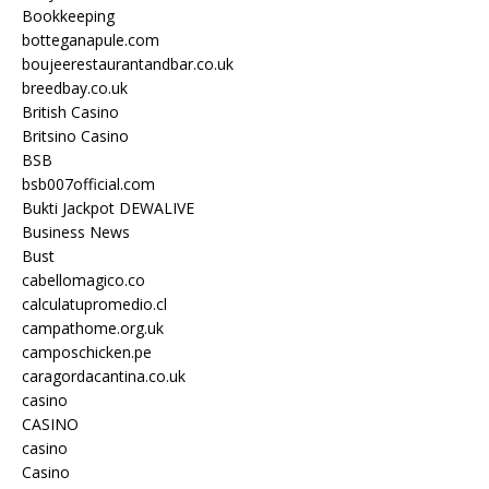
Bookkeeping
botteganapule.com
boujeerestaurantandbar.co.uk
breedbay.co.uk
British Casino
Britsino Casino
BSB
bsb007official.com
Bukti Jackpot DEWALIVE
Business News
Bust
cabellomagico.co
calculatupromedio.cl
campathome.org.uk
camposchicken.pe
caragordacantina.co.uk
casino
CASINO
casino
Casino