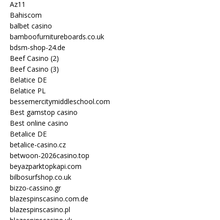
Az11
Bahiscom
balbet casino
bamboofurnitureboards.co.uk
bdsm-shop-24.de
Beef Casino (2)
Beef Casino (3)
Belatice DE
Belatice PL
bessemercitymiddleschool.com
Best gamstop casino
Best online casino
Betalice DE
betalice-casino.cz
betwoon-2026casino.top
beyazparktopkapi.com
bilbosurfshop.co.uk
bizzo-cassino.gr
blazespinscasino.com.de
blazespinscasino.pl