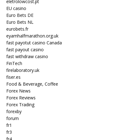
eletrolowcost.pt
EU casino
Euro Bets DE
Euro Bets NL
eurobets.fr
eyamhalfmarathon.org.uk
fast payotut casino Canada
fast payout casino
fast withdraw casino
FinTech
firelaboratory.uk
fiser.es
Food & Beverage, Coffee
Forex News
Forex Reviews
Forex Trading
forexby
forum
fr1
fr3
fr4