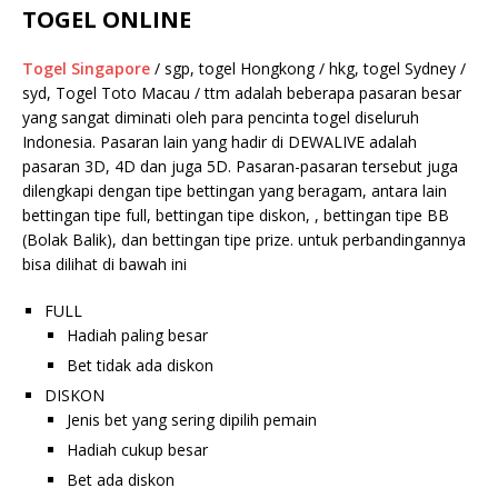
TOGEL ONLINE
Togel Singapore
/ sgp, togel Hongkong / hkg, togel Sydney /
syd, Togel Toto Macau / ttm adalah beberapa pasaran besar
yang sangat diminati oleh para pencinta togel diseluruh
Indonesia. Pasaran lain yang hadir di DEWALIVE adalah
pasaran 3D, 4D dan juga 5D. Pasaran-pasaran tersebut juga
dilengkapi dengan tipe bettingan yang beragam, antara lain
bettingan tipe full, bettingan tipe diskon, , bettingan tipe BB
(Bolak Balik), dan bettingan tipe prize. untuk perbandingannya
bisa dilihat di bawah ini
FULL
Hadiah paling besar
Bet tidak ada diskon
DISKON
Jenis bet yang sering dipilih pemain
Hadiah cukup besar
Bet ada diskon