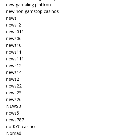
new gambling platfom
new non gamstop casinos
news
news_2
news011
news06
news10
news11
news111
news12
news14
news2
news22
news25
news26
NEWS3
news5
news787
no KYC casino
Nomad