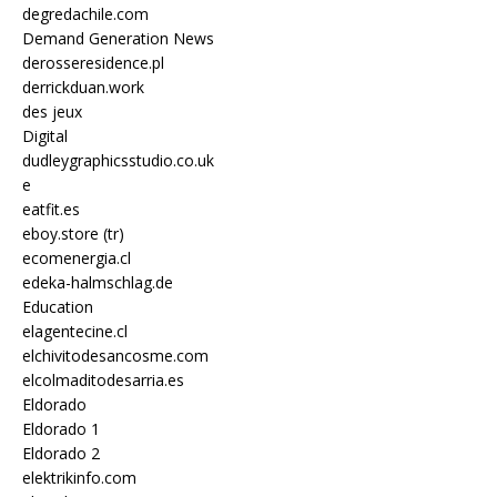
degredachile.com
Demand Generation News
derosseresidence.pl
derrickduan.work
des jeux
Digital
dudleygraphicsstudio.co.uk
e
eatfit.es
eboy.store (tr)
ecomenergia.cl
edeka-halmschlag.de
Education
elagentecine.cl
elchivitodesancosme.com
elcolmaditodesarria.es
Eldorado
Eldorado 1
Eldorado 2
elektrikinfo.com