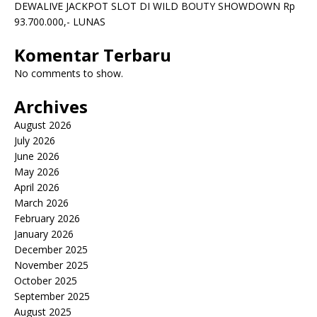
DEWALIVE JACKPOT SLOT DI WILD BOUTY SHOWDOWN Rp
93.700.000,- LUNAS
Komentar Terbaru
No comments to show.
Archives
August 2026
July 2026
June 2026
May 2026
April 2026
March 2026
February 2026
January 2026
December 2025
November 2025
October 2025
September 2025
August 2025