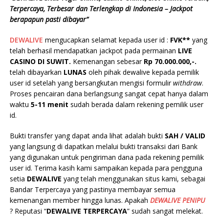
Terpercaya, Terbesar dan Terlengkap di Indonesia – Jackpot
berapapun pasti dibayar”
DEWALIVE
mengucapkan selamat kepada user id :
FVK**
yang
telah berhasil mendapatkan jackpot pada permainan
LIVE
CASINO DI SUWIT.
Kemenangan sebesar
Rp
70.000.000
,-.
telah dibayarkan
LUNAS
oleh pihak dewalive kepada pemilik
user id setelah yang bersangkutan mengisi formulir
withdraw
.
Proses pencairan dana berlangsung sangat cepat hanya dalam
waktu
5-11 menit
sudah berada dalam rekening pemilik user
id.
Bukti transfer yang dapat anda lihat adalah bukti
SAH / VALID
yang langsung di dapatkan melalui bukti transaksi dari Bank
yang digunakan untuk pengiriman dana pada rekening pemilik
user id. Terima kasih kami sampaikan kepada para pengguna
setia
DEWALIVE
yang telah menggunakan situs kami, sebagai
Bandar Terpercaya yang pastinya membayar semua
kemenangan member hingga lunas. Apakah
DEWALIVE
PENIPU
? Reputasi “
DEWALIVE
TERPERCAYA
” sudah sangat melekat.