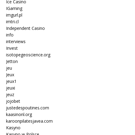
Ice Casino
IGaming
imgurl.pl
imtri.cl
Independent Casino
info
interviews
Invest
isotopegeoscience.org
Jetton
jeu
Jeux
jeux1
jeuxi
jeuz
jojobet
justedespoutines.com
kaasinonl.org
karoonpilatesjavea.com
Kasyno
Kasyno w Polsce