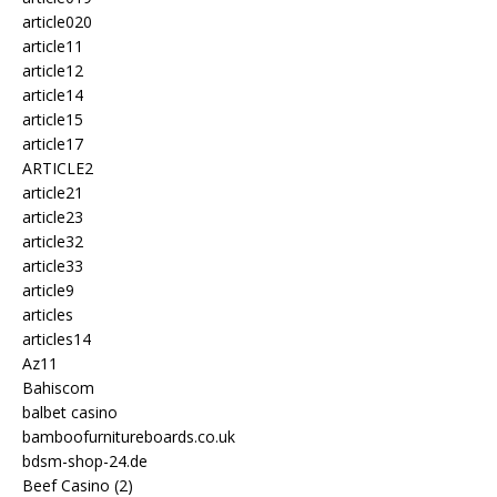
article020
article11
article12
article14
article15
article17
ARTICLE2
article21
article23
article32
article33
article9
articles
articles14
Az11
Bahiscom
balbet casino
bamboofurnitureboards.co.uk
bdsm-shop-24.de
Beef Casino (2)