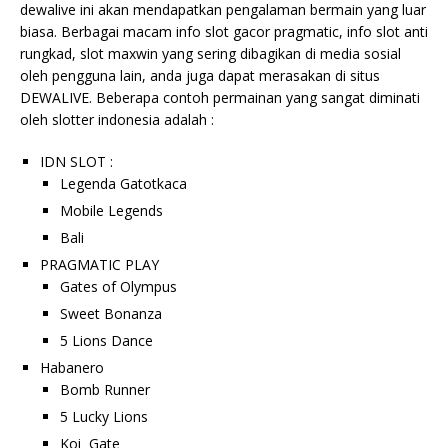
dewalive ini akan mendapatkan pengalaman bermain yang luar
biasa. Berbagai macam info slot gacor pragmatic, info slot anti
rungkad, slot maxwin yang sering dibagikan di media sosial
oleh pengguna lain, anda juga dapat merasakan di situs
DEWALIVE. Beberapa contoh permainan yang sangat diminati
oleh slotter indonesia adalah :
IDN SLOT :
Legenda Gatotkaca
Mobile Legends
Bali
PRAGMATIC PLAY
Gates of Olympus
Sweet Bonanza
5 Lions Dance
Habanero
Bomb Runner
5 Lucky Lions
Koi Gate