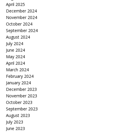
April 2025
December 2024
November 2024
October 2024
September 2024
August 2024
July 2024
June 2024
May 2024
April 2024
March 2024
February 2024
January 2024
December 2023
November 2023
October 2023
September 2023
August 2023
July 2023
June 2023