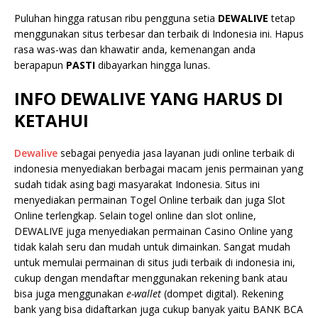
Puluhan hingga ratusan ribu pengguna setia
DEWALIVE
tetap
menggunakan situs terbesar dan terbaik di Indonesia ini. Hapus
rasa was-was dan khawatir anda, kemenangan anda
berapapun
PASTI
dibayarkan hingga lunas.
INFO DEWALIVE
YANG HARUS DI
KETAHUI
Dewalive
sebagai penyedia jasa layanan judi online terbaik di
indonesia menyediakan berbagai macam jenis permainan yang
sudah tidak asing bagi masyarakat Indonesia. Situs ini
menyediakan permainan Togel Online terbaik dan juga Slot
Online terlengkap. Selain togel online dan slot online,
DEWALIVE juga menyediakan permainan Casino Online yang
tidak kalah seru dan mudah untuk dimainkan. Sangat mudah
untuk memulai permainan di situs judi terbaik di indonesia ini,
cukup dengan mendaftar menggunakan rekening bank atau
bisa juga menggunakan
e-wallet
(dompet digital). Rekening
bank yang bisa didaftarkan juga cukup banyak yaitu BANK BCA