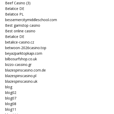
Beef Casino (3)
Belatice DE
Belatice PL
bessemercitymiddleschool.com
Best gamstop casino
Best online casino
Betalice DE
betalice-casino.cz
betwoon-2026casino.top
beyazparktopkapi.com
bilbosurfshop.co.uk
bizzo-cassino.gr
blazespinscasino.com.de
blazespinscasino.pl
blazespinscasino.uk
blog
blog02
blog07
blog08
blog11