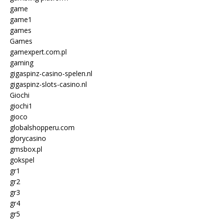
game
game1
games
Games
gamexpert.com.pl
gaming
gigaspinz-casino-spelen.nl
gigaspinz-slots-casino.nl
Giochi
giochi1
gioco
globalshopperu.com
glorycasino
gmsbox.pl
gokspel
gr1
gr2
gr3
gr4
gr5