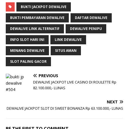
BUKTI JACKPOT DEWALIVE
BUKTI PEMBAYARAN DEWALIVE
DAFTAR DEWALIVE
DEWALIVE LINK ALTERNATIF
DEWALIVE PENIPU
INFO SLOT HARI INI
LINK DEWALIVE
MENANG DEWALIVE
SITUS AMAN
SLOT PALING GACOR
PREVIOUS
DEWALIVE JACKPOT LIVE CASINO DI ROULETTE Rp
82.100.000,- LUNAS
NEXT
DEWALIVE JACKPOT SLOT DI SWEET BONANZA Rp 63.100.000,- LUNAS
BE THE FIRST TO COMMENT