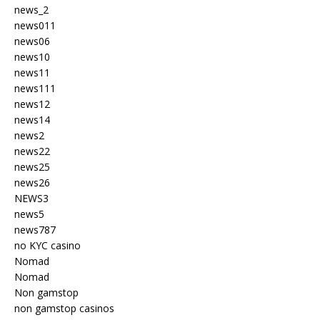
news_2
news011
news06
news10
news11
news111
news12
news14
news2
news22
news25
news26
NEWS3
news5
news787
no KYC casino
Nomad
Nomad
Non gamstop
non gamstop casinos