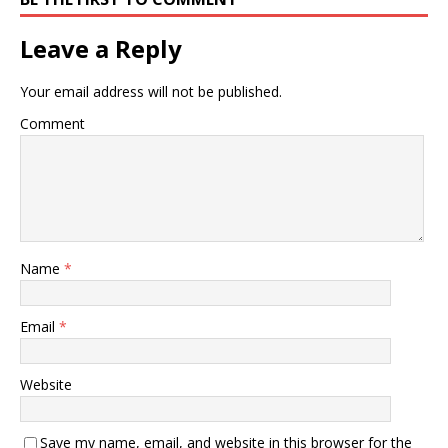
Leave a Reply
Your email address will not be published.
Comment
Name
*
Email
*
Website
Save my name, email, and website in this browser for the