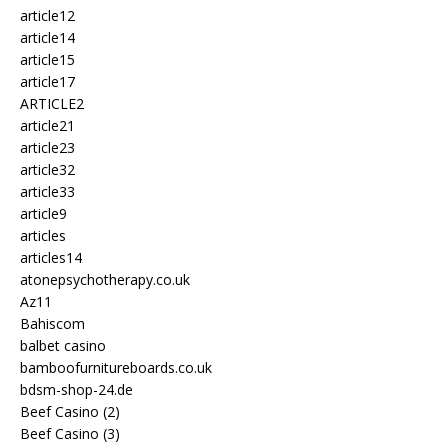
article12
article14
article15
article17
ARTICLE2
article21
article23
article32
article33
article9
articles
articles14
atonepsychotherapy.co.uk
Az11
Bahiscom
balbet casino
bamboofurnitureboards.co.uk
bdsm-shop-24.de
Beef Casino (2)
Beef Casino (3)