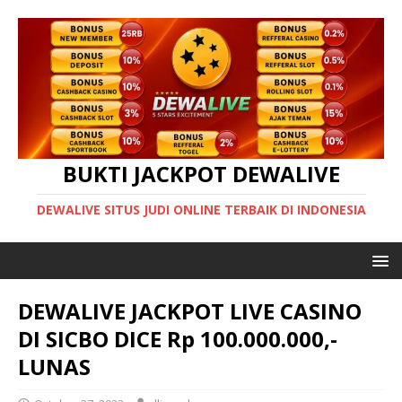
BUKTI JACKPOT DEWALIVE
DEWALIVE SITUS JUDI ONLINE TERBAIK DI INDONESIA
DEWALIVE JACKPOT LIVE CASINO
DI SICBO DICE Rp 100.000.000,-
LUNAS