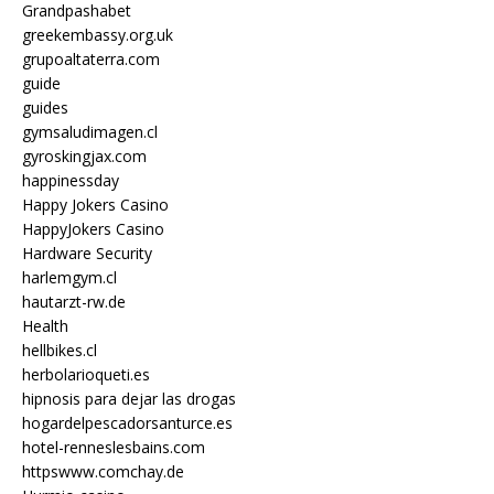
Grandpashabet
greekembassy.org.uk
grupoaltaterra.com
guide
guides
gymsaludimagen.cl
gyroskingjax.com
happinessday
Happy Jokers Casino
HappyJokers Casino
Hardware Security
harlemgym.cl
hautarzt-rw.de
Health
hellbikes.cl
herbolarioqueti.es
hipnosis para dejar las drogas
hogardelpescadorsanturce.es
hotel-renneslesbains.com
httpswww.comchay.de