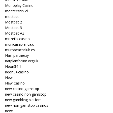
Monoplay Casino
montecatini.cl
mostbet
Mostbet 2
Mostbet 3
Mostbet AZ
mrthrills casino
municasablanca.cl
murobeachclub.es
Nasi partnerzy
natplanforum.org.uk
Neon54 1
neon54.casino
New
New Casino
new casino gamstop
new casino non gamstop
new gambling platfom
new non gamstop casinos
news