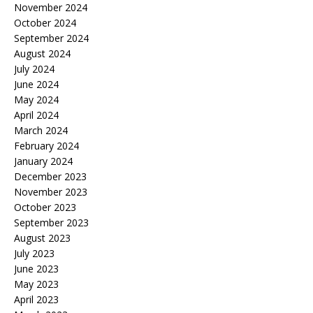
November 2024
October 2024
September 2024
August 2024
July 2024
June 2024
May 2024
April 2024
March 2024
February 2024
January 2024
December 2023
November 2023
October 2023
September 2023
August 2023
July 2023
June 2023
May 2023
April 2023