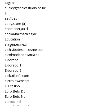
Digital
dudleygraphicsstudio.co.uk
e
eatfit.es
eboy.store (tr)
ecomenergia.cl
edeka-halmschlag.de
Education
elagentecine.cl
elchivitodesancosme.com
elcolmaditodesarria.es
Eldorado
Eldorado 1
Eldorado 2
elektrikinfo.com
eletrolowcost.pt
EU casino
Euro Bets DE
Euro Bets NL
eurobets.fr