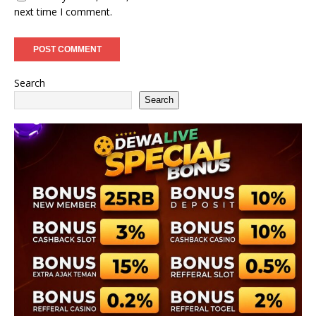
next time I comment.
Search
Search