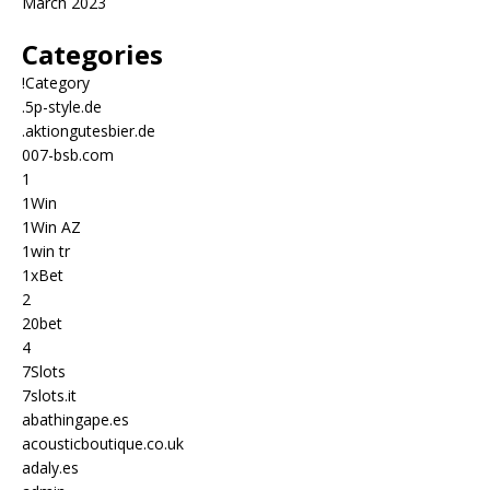
March 2023
Categories
!Category
.5p-style.de
.aktiongutesbier.de
007-bsb.com
1
1Win
1Win AZ
1win tr
1xBet
2
20bet
4
7Slots
7slots.it
abathingape.es
acousticboutique.co.uk
adaly.es