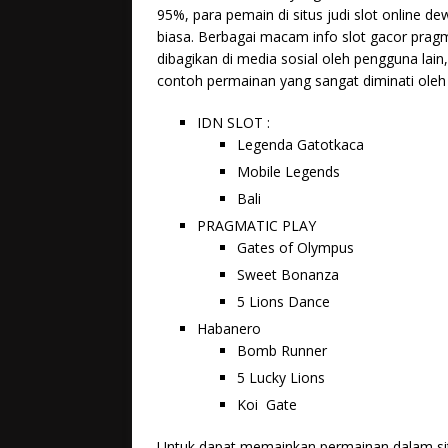
95%, para pemain di situs judi slot online 
biasa. Berbagai macam info slot gacor pragma
dibagikan di media sosial oleh pengguna lai
contoh permainan yang sangat diminati oleh s
IDN SLOT :
Legenda Gatotkaca
Mobile Legends
Bali
PRAGMATIC PLAY
Gates of Olympus
Sweet Bonanza
5 Lions Dance
Habanero
Bomb Runner
5 Lucky Lions
Koi Gate
Untuk dapat memainkan permainan dalam situs