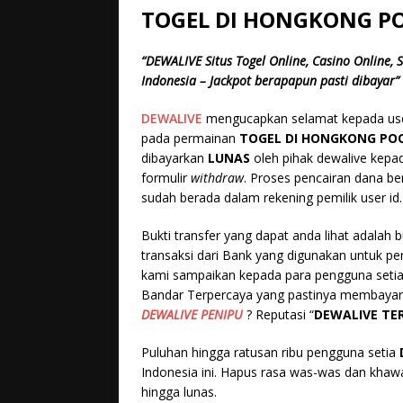
TOGEL DI HONGKONG POO
“
DEWALIVE
Situs Togel Online, Casino Online, 
Indonesia – Jackpot berapapun pasti dibayar”
DEWALIVE
mengucapkan selamat kepada user
pada permainan
TOGEL DI HONGKONG PO
dibayarkan
LUNAS
oleh pihak dewalive kepad
formulir
withdraw
. Proses pencairan dana b
sudah berada dalam rekening pemilik user id.
Bukti transfer yang dapat anda lihat adalah 
transaksi dari Bank yang digunakan untuk pen
kami sampaikan kepada para pengguna seti
Bandar Terpercaya yang pastinya membaya
DEWALIVE
PENIPU
? Reputasi “
DEWALIVE
TE
Puluhan hingga ratusan ribu pengguna setia
Indonesia ini. Hapus rasa was-was dan kha
hingga lunas.