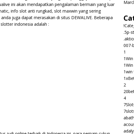
Marc
dewalive ini akan mendapatkan pengalaman bermain yang luar
tic, info slot anti rungkad, slot maxwin yang sering
Ca
n, anda juga dapat merasakan di situs DEWALIVE. Beberapa
lotter indonesia adalah :
!Cate
.5p-s
.akti
007-
1
1Win
1Win
1win 
1xBe
2
20be
4
7Slot
7slots
abath
acous
adaly
 judi online terbaik di Indonesia ini, para pemain cukup