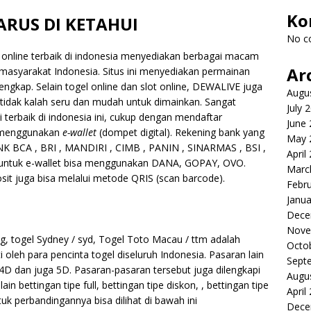
Ko
ARUS DI KETAHUI
No c
i online terbaik di indonesia menyediakan berbagai macam
Ar
 masyarakat Indonesia. Situs ini menyediakan permainan
lengkap. Selain togel online dan slot online, DEWALIVE juga
Augu
tidak kalah seru dan mudah untuk dimainkan. Sangat
July 
 terbaik di indonesia ini, cukup dengan mendaftar
June
a menggunakan
e-wallet
(dompet digital). Rekening bank yang
May 
ANK BCA , BRI , MANDIRI , CIMB , PANIN , SINARMAS , BSI ,
April
ntuk e-wallet bisa menggunakan DANA, GOPAY, OVO.
Marc
sit juga bisa melalui metode QRIS (scan barcode).
Febr
Janua
Dece
Nove
g, togel Sydney / syd, Togel Toto Macau / ttm adalah
Octo
oleh para pencinta togel diseluruh Indonesia. Pasaran lain
Sept
4D dan juga 5D. Pasaran-pasaran tersebut juga dilengkapi
Augu
n bettingan tipe full, bettingan tipe diskon, , bettingan tipe
April
tuk perbandingannya bisa dilihat di bawah ini
Dece