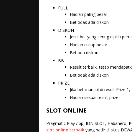
FULL
Hadiah paling besar
Bet tidak ada diskon
DISKON
Jenis bet yang sering dipilih pem
Hadiah cukup besar
Bet ada diskon
BB
Result terbalik, tetap mendapat
Bet tidak ada diskon
PRIZE
Jika bet muncul di result Prize 
Hadiah sesuai result prize
SLOT ONLINE
Pragmatic Play / pp, IDN SLOT, Habanero, PG
slot online terbaik
yang hadir di situs DEWA