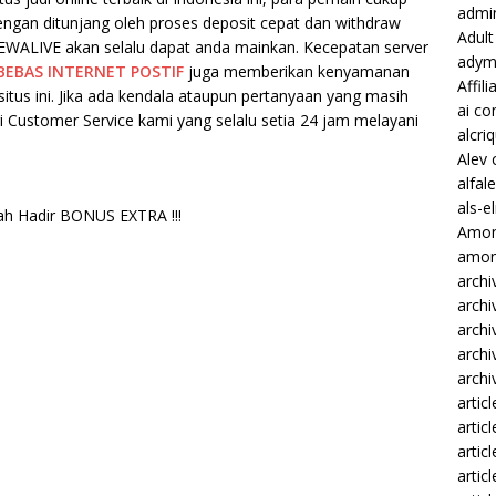
admi
engan ditunjang oleh proses deposit cepat dan withdraw
Adult
EWALIVE akan selalu dapat anda mainkan. Kecepatan server
adym
BEBAS INTERNET POSTIF
juga memberikan kenyamanan
Affili
situs ini. Jika ada kendala ataupun pertanyaan yang masih
ai c
 Customer Service kami yang selalu setia 24 jam melayani
alcri
Alev 
alfa
als-e
h Hadir BONUS EXTRA !!!
Amon
amonb
archi
archi
archi
archi
archi
articl
artic
artic
artic