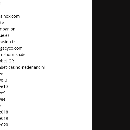
n
ainox.com
ate
ompanion
que.es
casino tr
legacyco.com
lmshorn-sh.de
bet GR
et-casino-nederland.nl
ve
ve_3
ve10
ve9
vee
e
le018
le019
le020