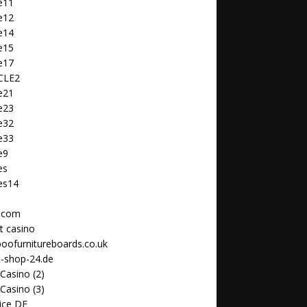
le11
le12
le14
le15
le17
CLE2
le21
le23
le32
le33
le9
es
les14
scom
t casino
oofurnitureboards.co.uk
-shop-24.de
Casino (2)
Casino (3)
ice DE