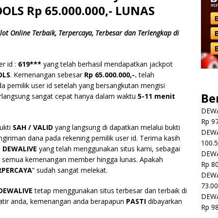
LS Rp 65.000.000,- LUNAS
Slot Online Terbaik, Terpercaya, Terbesar dan Terlengkap di
 id :
619***
yang telah berhasil mendapatkan jackpot
OLS
. Kemenangan sebesar
Rp
65.000.000
,-.
telah
a pemilik user id setelah yang bersangkutan mengisi
Be
erlangsung sangat cepat hanya dalam waktu
5-11 menit
DEWA
Rp 9
bukti
SAH / VALID
yang langsung di dapatkan melalui bukti
DEWA
giriman dana pada rekening pemilik user id. Terima kasih
100.
a
DEWALIVE
yang telah menggunakan situs kami, sebagai
DEWA
r semua kemenangan member hingga lunas. Apakah
Rp 8
RPERCAYA
” sudah sangat melekat.
DEWA
73.0
DEWALIVE
tetap menggunakan situs terbesar dan terbaik di
DEWA
watir anda, kemenangan anda berapapun
PASTI
dibayarkan
Rp 9