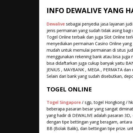
INFO DEWALIVE
YANG H
Dewalive
sebagai penyedia jasa layanan jud
jenis permainan yang sudah tidak asing bagi
Togel Online terbaik dan juga Slot Online ter
menyediakan permainan Casino Online yang 
mudah untuk memulai permainan di situs judi
menggunakan rekening bank atau bisa jug
bisa didaftarkan juga cukup banyak yaitu B
JENIUS , MAYBANK , MEGA , PERMATA dan u
Selain dari bank yang sudah disebutkan, depo
TOGEL ONLINE
Togel Singapore
/ sgp, togel Hongkong / hk
beberapa pasaran besar yang sangat diminati 
yang hadir di DEWALIVE adalah pasaran 3D, 
dengan tipe bettingan yang beragam, antara lai
BB (Bolak Balik), dan bettingan tipe prize. un