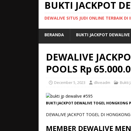
BUKTI JACKPOT D
DEWALIVE SITUS JUDI ONLINE TERBAIK DI
BERANDA
BUKTI JACKPOT DEWALIVE
DEWALIVE JACKP
POOLS Rp 65.000.
December 5, 2023
dliveadm
Bukti
BUKTI JACKPOT DEWALIVE TOGEL HONGKONG 
DEWALIVE JACKPOT TOGEL DI HONGKONG P
MEMBER DEWALIVE MEN