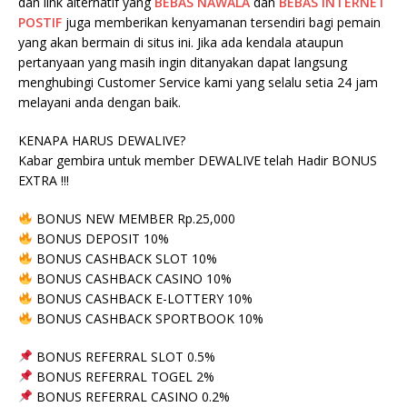
dan link alternatif yang
BEBAS NAWALA
dan
BEBAS INTERNET
POSTIF
juga memberikan kenyamanan tersendiri bagi pemain
yang akan bermain di situs ini. Jika ada kendala ataupun
pertanyaan yang masih ingin ditanyakan dapat langsung
menghubingi Customer Service kami yang selalu setia 24 jam
melayani anda dengan baik.
KENAPA HARUS DEWALIVE?
Kabar gembira untuk member DEWALIVE telah Hadir BONUS
EXTRA !!!
BONUS NEW MEMBER Rp.25,000
BONUS DEPOSIT 10%
BONUS CASHBACK SLOT 10%
BONUS CASHBACK CASINO 10%
BONUS CASHBACK E-LOTTERY 10%
BONUS CASHBACK SPORTBOOK 10%
BONUS REFERRAL SLOT 0.5%
BONUS REFERRAL TOGEL 2%
BONUS REFERRAL CASINO 0.2%