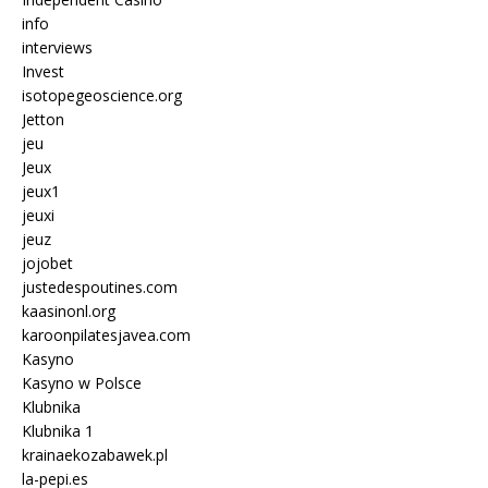
info
interviews
Invest
isotopegeoscience.org
Jetton
jeu
Jeux
jeux1
jeuxi
jeuz
jojobet
justedespoutines.com
kaasinonl.org
karoonpilatesjavea.com
Kasyno
Kasyno w Polsce
Klubnika
Klubnika 1
krainaekozabawek.pl
la-pepi.es