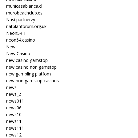
municasablanca.cl
murobeachclub.es
Nasi partnerzy
natplanforum.org.uk
Neon54 1
neon54.casino
New
New Casino
new casino gamstop
new casino non gamstop
new gambling platfom
new non gamstop casinos
news
news_2
news011
news06
news10
news11
news111
news12