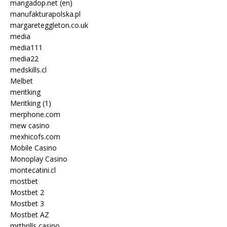
mangadop.net (en)
manufakturapolska.pl
margareteggleton.co.uk
media
media111
media22
medskills.cl
Melbet
meritking
Meritking (1)
merphone.com
mew casino
mexhicofs.com
Mobile Casino
Monoplay Casino
montecatini.cl
mostbet
Mostbet 2
Mostbet 3
Mostbet AZ
mrthrills casino