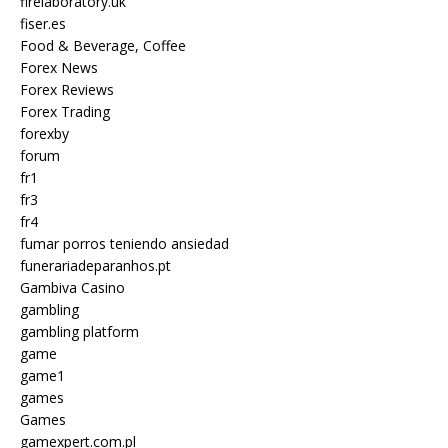
firelaboratory.uk
fiser.es
Food & Beverage, Coffee
Forex News
Forex Reviews
Forex Trading
forexby
forum
fr1
fr3
fr4
fumar porros teniendo ansiedad
funerariadeparanhos.pt
Gambiva Casino
gambling
gambling platform
game
game1
games
Games
gamexpert.com.pl