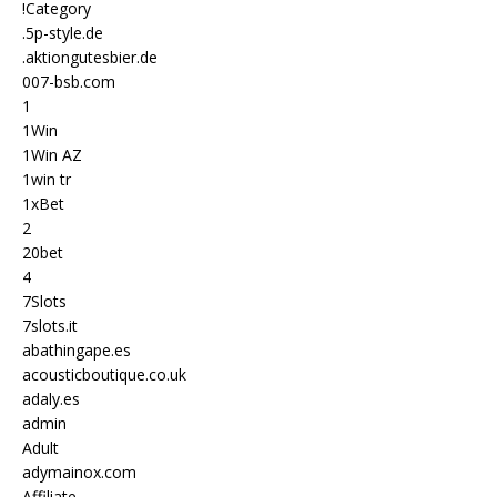
!Category
.5p-style.de
.aktiongutesbier.de
007-bsb.com
1
1Win
1Win AZ
1win tr
1xBet
2
20bet
4
7Slots
7slots.it
abathingape.es
acousticboutique.co.uk
adaly.es
admin
Adult
adymainox.com
Affiliate