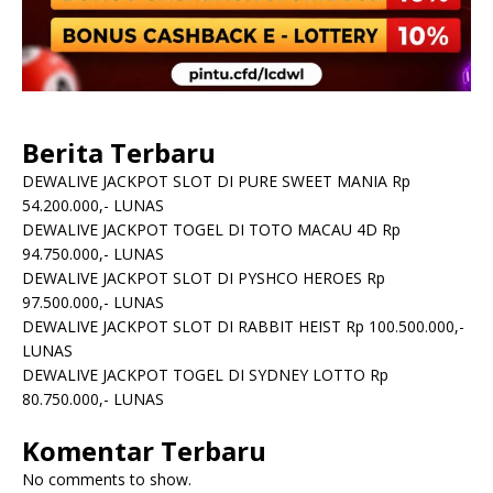
Berita Terbaru
DEWALIVE JACKPOT SLOT DI PURE SWEET MANIA Rp
54.200.000,- LUNAS
DEWALIVE JACKPOT TOGEL DI TOTO MACAU 4D Rp
94.750.000,- LUNAS
DEWALIVE JACKPOT SLOT DI PYSHCO HEROES Rp
97.500.000,- LUNAS
DEWALIVE JACKPOT SLOT DI RABBIT HEIST Rp 100.500.000,-
LUNAS
DEWALIVE JACKPOT TOGEL DI SYDNEY LOTTO Rp
80.750.000,- LUNAS
Komentar Terbaru
No comments to show.