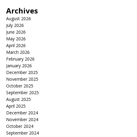
Archives
August 2026
July 2026
June 2026
May 2026
April 2026
March 2026
February 2026
January 2026
December 2025
November 2025
October 2025
September 2025
August 2025
April 2025
December 2024
November 2024
October 2024
September 2024