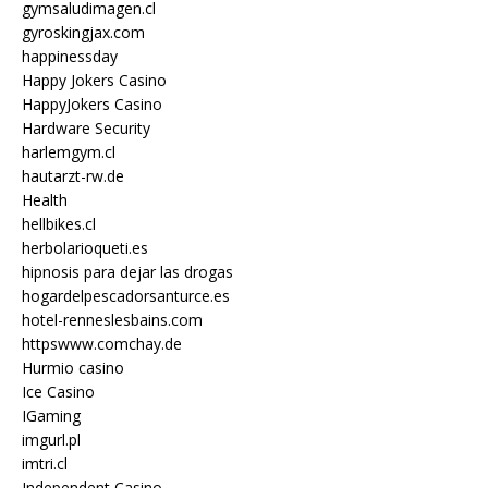
gymsaludimagen.cl
gyroskingjax.com
happinessday
Happy Jokers Casino
HappyJokers Casino
Hardware Security
harlemgym.cl
hautarzt-rw.de
Health
hellbikes.cl
herbolarioqueti.es
hipnosis para dejar las drogas
hogardelpescadorsanturce.es
hotel-renneslesbains.com
httpswww.comchay.de
Hurmio casino
Ice Casino
IGaming
imgurl.pl
imtri.cl
Independent Casino