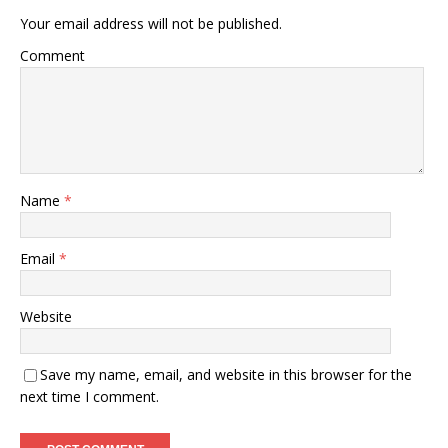
Your email address will not be published.
Comment
Name
*
Email
*
Website
Save my name, email, and website in this browser for the
next time I comment.