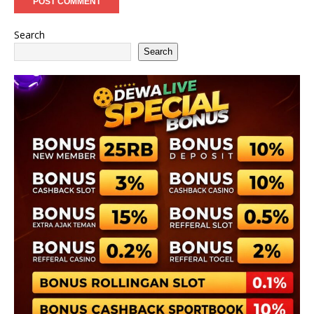
Search
Search