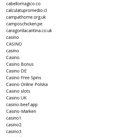
cabellomagico.co
calculatupromedio.cl
campathome.org.uk
camposchicken.pe
caragordacantina.co.uk
casino
CASINO
casino
Casino
Casino Bonus
Casino DE
Casino Free Spins
Casino Online Polska
Casino slots
Casino UK
casino-beef.app
Casino-Marken
casino1
casino2
casino3