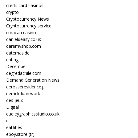
credit card casinos
crypto
Cryptocurrency News
Cryptocurrency service
curacau casino
danieldeasy.co.uk
daremyshop.com
datemas.de
dating
December
degredachile.com
Demand Generation News
derosseresidence.pl
derrickduan.work
des jeux
Digital
dudleygraphicsstudio.co.uk
e
eatfit.es
eboy.store (tr)