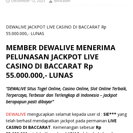
December 12, 2023
dliveadm
DEWALIVE JACKPOT LIVE CASINO DI BACCARAT Rp
55.000.000,- LUNAS
MEMBER DEWALIVE MENERIMA
PELUNASAN JACKPOT LIVE
CASINO DI BACCARAT Rp
55.000.000,- LUNAS
“
DEWALIVE
Situs Togel Online, Casino Online, Slot Online Terbaik,
Terpercaya, Terbesar dan Terlengkap di Indonesia – Jackpot
berapapun pasti dibayar”
DEWALIVE
mengucapkan selamat kepada user id :
SIE***
yang
telah berhasil mendapatkan jackpot pada permainan
LIVE
CASINO DI BACCARAT
. Kemenangan sebesar
Rp