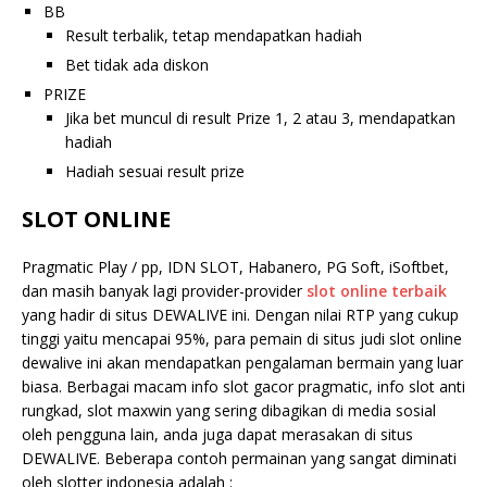
BB
Result terbalik, tetap mendapatkan hadiah
Bet tidak ada diskon
PRIZE
Jika bet muncul di result Prize 1, 2 atau 3, mendapatkan
hadiah
Hadiah sesuai result prize
SLOT ONLINE
Pragmatic Play / pp, IDN SLOT, Habanero, PG Soft, iSoftbet,
dan masih banyak lagi provider-provider
slot online terbaik
yang hadir di situs DEWALIVE ini. Dengan nilai RTP yang cukup
tinggi yaitu mencapai 95%, para pemain di situs judi slot online
dewalive ini akan mendapatkan pengalaman bermain yang luar
biasa. Berbagai macam info slot gacor pragmatic, info slot anti
rungkad, slot maxwin yang sering dibagikan di media sosial
oleh pengguna lain, anda juga dapat merasakan di situs
DEWALIVE. Beberapa contoh permainan yang sangat diminati
oleh slotter indonesia adalah :