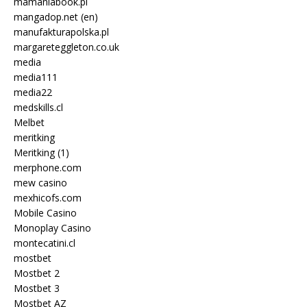
mamaniabook.pl
mangadop.net (en)
manufakturapolska.pl
margareteggleton.co.uk
media
media111
media22
medskills.cl
Melbet
meritking
Meritking (1)
merphone.com
mew casino
mexhicofs.com
Mobile Casino
Monoplay Casino
montecatini.cl
mostbet
Mostbet 2
Mostbet 3
Mostbet AZ