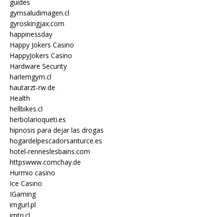
guides
gymsaludimagen.cl
gyroskingjax.com
happinessday
Happy Jokers Casino
HappyJokers Casino
Hardware Security
harlemgym.cl
hautarzt-rw.de
Health
hellbikes.cl
herbolarioqueti.es
hipnosis para dejar las drogas
hogardelpescadorsanturce.es
hotel-renneslesbains.com
httpswww.comchay.de
Hurmio casino
Ice Casino
IGaming
imgurl.pl
imtri.cl