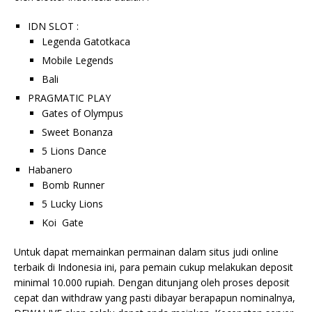
IDN SLOT :
Legenda Gatotkaca
Mobile Legends
Bali
PRAGMATIC PLAY
Gates of Olympus
Sweet Bonanza
5 Lions Dance
Habanero
Bomb Runner
5 Lucky Lions
Koi Gate
Untuk dapat memainkan permainan dalam situs judi online
terbaik di Indonesia ini, para pemain cukup melakukan deposit
minimal 10.000 rupiah. Dengan ditunjang oleh proses deposit
cepat dan withdraw yang pasti dibayar berapapun nominalnya,