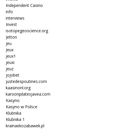
Independent Casino
info
interviews
Invest
isotopegeoscience.org
Jetton
jeu
Jeux
jeux1
jeuxi
jeuz
jojobet
justedespoutines.com
kaasinonl.org
karoonpilatesjavea.com
Kasyno
Kasyno w Polsce
Klubnika
Klubnika 1
krainaekozabawek.pl