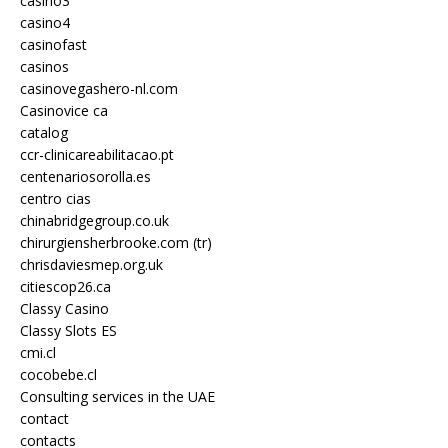
casino3
casino4
casinofast
casinos
casinovegashero-nl.com
Casinovice ca
catalog
ccr-clinicareabilitacao.pt
centenariosorolla.es
centro cias
chinabridgegroup.co.uk
chirurgiensherbrooke.com (tr)
chrisdaviesmep.org.uk
citiescop26.ca
Classy Casino
Classy Slots ES
cmi.cl
cocobebe.cl
Consulting services in the UAE
contact
contacts