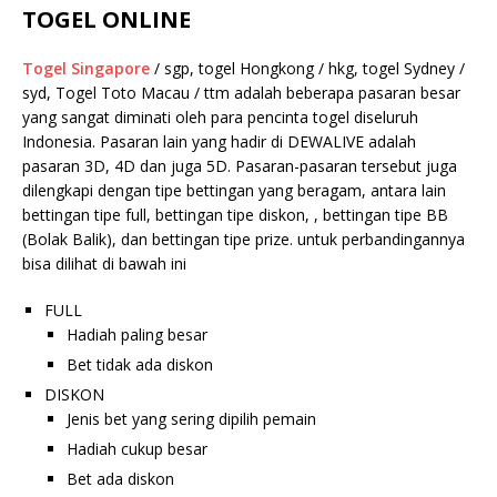
TOGEL ONLINE
Togel Singapore
/ sgp, togel Hongkong / hkg, togel Sydney /
syd, Togel Toto Macau / ttm adalah beberapa pasaran besar
yang sangat diminati oleh para pencinta togel diseluruh
Indonesia. Pasaran lain yang hadir di DEWALIVE adalah
pasaran 3D, 4D dan juga 5D. Pasaran-pasaran tersebut juga
dilengkapi dengan tipe bettingan yang beragam, antara lain
bettingan tipe full, bettingan tipe diskon, , bettingan tipe BB
(Bolak Balik), dan bettingan tipe prize. untuk perbandingannya
bisa dilihat di bawah ini
FULL
Hadiah paling besar
Bet tidak ada diskon
DISKON
Jenis bet yang sering dipilih pemain
Hadiah cukup besar
Bet ada diskon