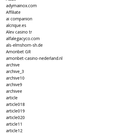
adymainox.com
Affiliate
ai companion
alcrique.es
Alev casino tr
alfalegacyco.com
als-elmshorn-sh.de
Amonbet GR
amonbet-casino-nederland.nl
archive
archive_3
archive10
archive9
archivee
article
article018
article019
article020
article11
article12