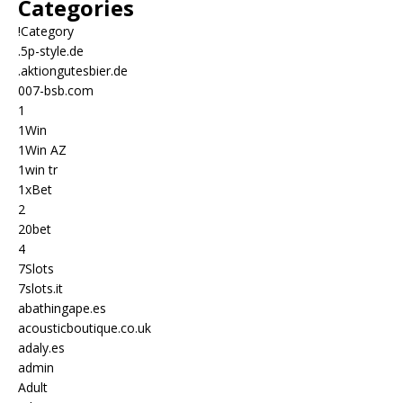
Categories
!Category
.5p-style.de
.aktiongutesbier.de
007-bsb.com
1
1Win
1Win AZ
1win tr
1xBet
2
20bet
4
7Slots
7slots.it
abathingape.es
acousticboutique.co.uk
adaly.es
admin
Adult