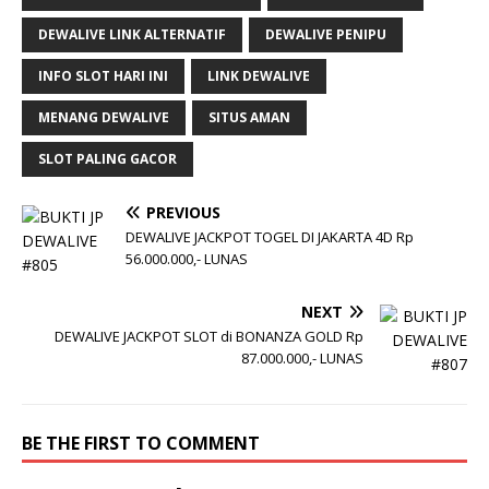
DEWALIVE LINK ALTERNATIF
DEWALIVE PENIPU
INFO SLOT HARI INI
LINK DEWALIVE
MENANG DEWALIVE
SITUS AMAN
SLOT PALING GACOR
PREVIOUS
DEWALIVE JACKPOT TOGEL DI JAKARTA 4D Rp
56.000.000,- LUNAS
NEXT
DEWALIVE JACKPOT SLOT di BONANZA GOLD Rp
87.000.000,- LUNAS
BE THE FIRST TO COMMENT