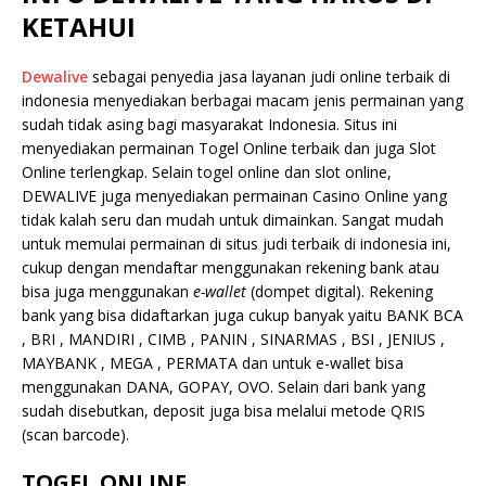
KETAHUI
Dewalive
sebagai penyedia jasa layanan judi online terbaik di
indonesia menyediakan berbagai macam jenis permainan yang
sudah tidak asing bagi masyarakat Indonesia. Situs ini
menyediakan permainan Togel Online terbaik dan juga Slot
Online terlengkap. Selain togel online dan slot online,
DEWALIVE juga menyediakan permainan Casino Online yang
tidak kalah seru dan mudah untuk dimainkan. Sangat mudah
untuk memulai permainan di situs judi terbaik di indonesia ini,
cukup dengan mendaftar menggunakan rekening bank atau
bisa juga menggunakan
e-wallet
(dompet digital). Rekening
bank yang bisa didaftarkan juga cukup banyak yaitu BANK BCA
, BRI , MANDIRI , CIMB , PANIN , SINARMAS , BSI , JENIUS ,
MAYBANK , MEGA , PERMATA dan untuk e-wallet bisa
menggunakan DANA, GOPAY, OVO. Selain dari bank yang
sudah disebutkan, deposit juga bisa melalui metode QRIS
(scan barcode).
TOGEL ONLINE