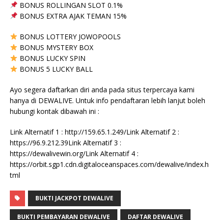
BONUS ROLLINGAN SLOT 0.1%
BONUS EXTRA AJAK TEMAN 15%
BONUS LOTTERY JOWOPOOLS
BONUS MYSTERY BOX
BONUS LUCKY SPIN
BONUS 5 LUCKY BALL
Ayo segera daftarkan diri anda pada situs terpercaya kami
hanya di DEWALIVE. Untuk info pendaftaran lebih lanjut boleh
hubungi kontak dibawah ini :
Link Alternatif 1 : http://159.65.1.249/Link Alternatif 2 :
https://96.9.212.39Link Alternatif 3 :
https://dewalivewin.org/Link Alternatif 4 :
https://orbit.sgp1.cdn.digitaloceanspaces.com/dewalive/index.h
tml
BUKTI JACKPOT DEWALIVE
BUKTI PEMBAYARAN DEWALIVE
DAFTAR DEWALIVE