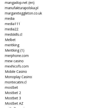
mangadop.net (en)
manufakturapolska.pl
margareteggleton.co.uk
media
media111
media22
medskills.cl
Melbet
meritking
Meritking (1)
merphone.com
mew casino
mexhicofs.com
Mobile Casino
Monoplay Casino
montecatini.cl
mostbet
Mostbet 2
Mostbet 3
Mostbet AZ