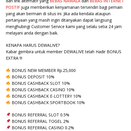
dan link alternatif yang
BEBAS NAWALA
dan
BEBAS INTERNET
POSTIF
juga memberikan kenyamanan tersendiri bagi pemain
yang akan bermain di situs ini. Jika ada kendala ataupun
pertanyaan yang masih ingin ditanyakan dapat langsung
menghubingi Customer Service kami yang selalu setia 24 jam
melayani anda dengan baik.
KENAPA HARUS DEWALIVE?
Kabar gembira untuk member DEWALIVE telah Hadir BONUS
EXTRA !!!
BONUS NEW MEMBER Rp.25,000
BONUS DEPOSIT 10%
BONUS CASHBACK SLOT 10%
BONUS CASHBACK CASINO 10%
BONUS CASHBACK E-LOTTERY 10%
BONUS CASHBACK SPORTBOOK 10%
BONUS REFERRAL SLOT 0.5%
BONUS REFERRAL TOGEL 2%
BONUS REFERRAL CASINO 0.2%