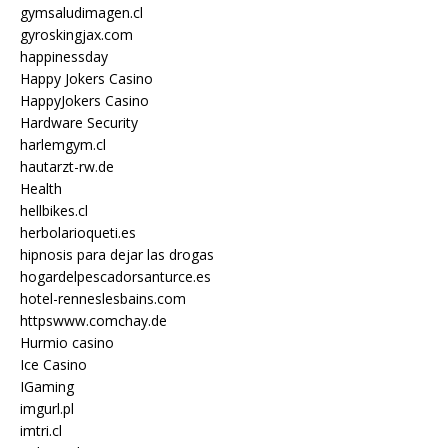
gymsaludimagen.cl
gyroskingjax.com
happinessday
Happy Jokers Casino
HappyJokers Casino
Hardware Security
harlemgym.cl
hautarzt-rw.de
Health
hellbikes.cl
herbolarioqueti.es
hipnosis para dejar las drogas
hogardelpescadorsanturce.es
hotel-renneslesbains.com
httpswww.comchay.de
Hurmio casino
Ice Casino
IGaming
imgurl.pl
imtri.cl