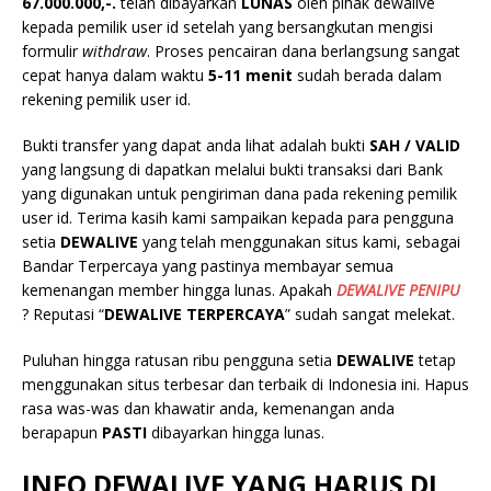
67.000.000
,-.
telah dibayarkan
LUNAS
oleh pihak dewalive
kepada pemilik user id setelah yang bersangkutan mengisi
formulir
withdraw
. Proses pencairan dana berlangsung sangat
cepat hanya dalam waktu
5-11 menit
sudah berada dalam
rekening pemilik user id.
Bukti transfer yang dapat anda lihat adalah bukti
SAH / VALID
yang langsung di dapatkan melalui bukti transaksi dari Bank
yang digunakan untuk pengiriman dana pada rekening pemilik
user id. Terima kasih kami sampaikan kepada para pengguna
setia
DEWALIVE
yang telah menggunakan situs kami, sebagai
Bandar Terpercaya yang pastinya membayar semua
kemenangan member hingga lunas. Apakah
DEWALIVE
PENIPU
? Reputasi “
DEWALIVE
TERPERCAYA
” sudah sangat melekat.
Puluhan hingga ratusan ribu pengguna setia
DEWALIVE
tetap
menggunakan situs terbesar dan terbaik di Indonesia ini. Hapus
rasa was-was dan khawatir anda, kemenangan anda
berapapun
PASTI
dibayarkan hingga lunas.
INFO DEWALIVE
YANG HARUS DI