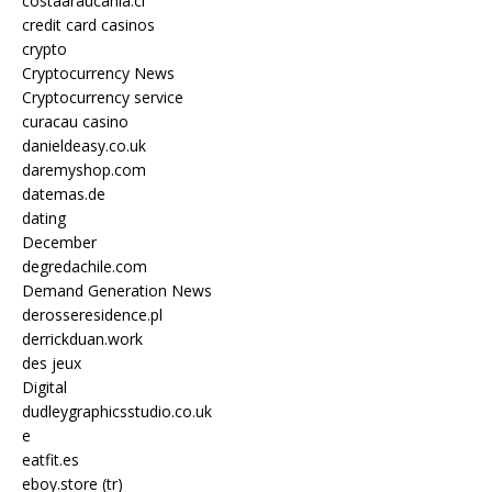
costaaraucania.cl
credit card casinos
crypto
Cryptocurrency News
Cryptocurrency service
curacau casino
danieldeasy.co.uk
daremyshop.com
datemas.de
dating
December
degredachile.com
Demand Generation News
derosseresidence.pl
derrickduan.work
des jeux
Digital
dudleygraphicsstudio.co.uk
e
eatfit.es
eboy.store (tr)