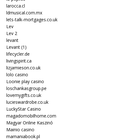
larocca.cl
ldmusical.com.mx
lets-talk-mortgages.co.uk
Lev
Lev 2
levant
Levant (1)
lifecycler.de
livingspirit.ca
lizjamieson.co.uk
lolo casino
Loonie play casino
loschankasgroup.pe
lovemygifts.co.uk
lucieswardrobe.co.uk
LuckyStar Casino
magadomobilhome.com
Magyar Online Kaszinó
Mainio casino
mamaniabook.pl