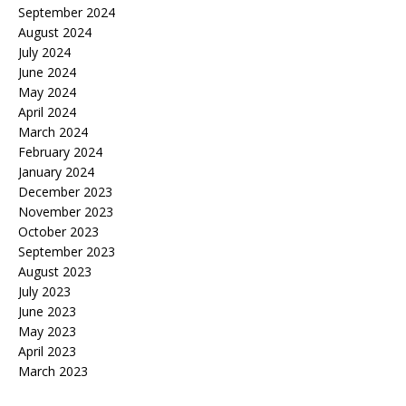
September 2024
August 2024
July 2024
June 2024
May 2024
April 2024
March 2024
February 2024
January 2024
December 2023
November 2023
October 2023
September 2023
August 2023
July 2023
June 2023
May 2023
April 2023
March 2023