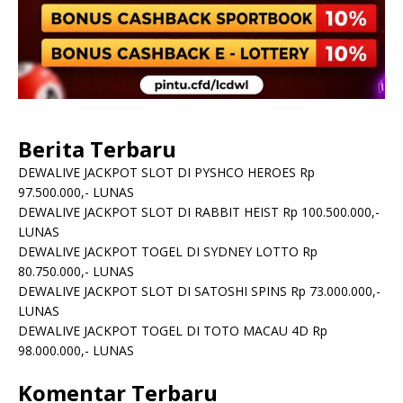
Berita Terbaru
DEWALIVE JACKPOT SLOT DI PYSHCO HEROES Rp
97.500.000,- LUNAS
DEWALIVE JACKPOT SLOT DI RABBIT HEIST Rp 100.500.000,-
LUNAS
DEWALIVE JACKPOT TOGEL DI SYDNEY LOTTO Rp
80.750.000,- LUNAS
DEWALIVE JACKPOT SLOT DI SATOSHI SPINS Rp 73.000.000,-
LUNAS
DEWALIVE JACKPOT TOGEL DI TOTO MACAU 4D Rp
98.000.000,- LUNAS
Komentar Terbaru