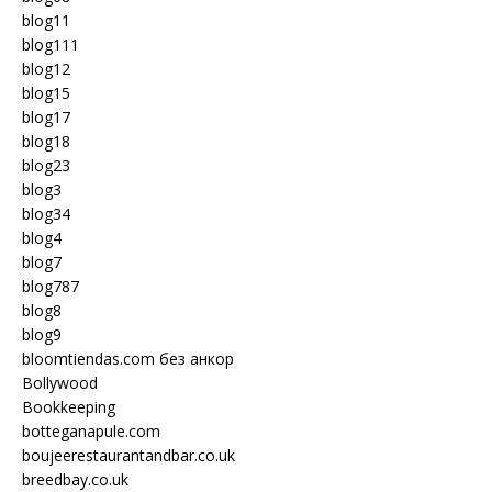
blog11
blog111
blog12
blog15
blog17
blog18
blog23
blog3
blog34
blog4
blog7
blog787
blog8
blog9
bloomtiendas.com без анкор
Bollywood
Bookkeeping
botteganapule.com
boujeerestaurantandbar.co.uk
breedbay.co.uk