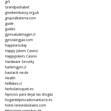
gr5
Grandpashabet
greekembassy.org.uk
grupoaltaterra.com
guide
guides
gymsaludimagen.cl
gyroskingjax.com
happinessday
Happy Jokers Casino
HappyJokers Casino
Hardware Security
harlemgym.cl
hautarzt-rw.de
Health
hellbikes.cl
herbolarioqueti.es
hipnosis para dejar las drogas
hogardelpescadorsanturce.es
hotel-renneslesbains.com
httpswww.comchay.de