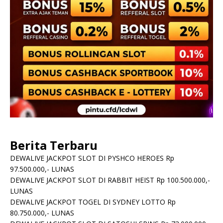
Berita Terbaru
DEWALIVE JACKPOT SLOT DI PYSHCO HEROES Rp
97.500.000,- LUNAS
DEWALIVE JACKPOT SLOT DI RABBIT HEIST Rp 100.500.000,-
LUNAS
DEWALIVE JACKPOT TOGEL DI SYDNEY LOTTO Rp
80.750.000,- LUNAS