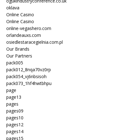
ogukindustryconference.co.uk
oklava
Online Casino
Online Casino
online-vegashero.com
orlandeauxs.com
osiedlestaracegielnia.com.pl
Our Brands
Our Partners
pack005
pack012_8nqa70vz0rp
pack054_vj6nbsisoh
pack073_1hf4hwtbhpu
page
page13
pages
pages09
pages10
pages12
pages14
pages15