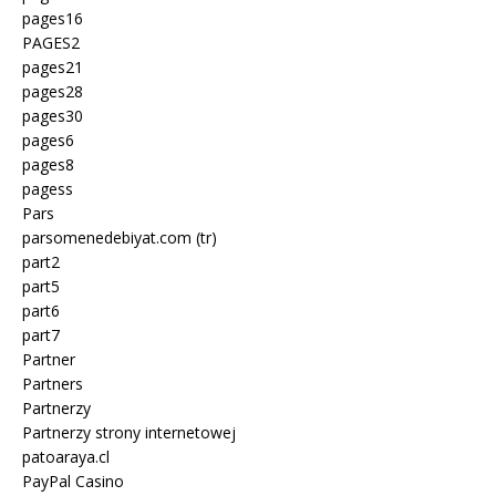
pages16
PAGES2
pages21
pages28
pages30
pages6
pages8
pagess
Pars
parsomenedebiyat.com (tr)
part2
part5
part6
part7
Partner
Partners
Partnerzy
Partnerzy strony internetowej
patoaraya.cl
PayPal Casino