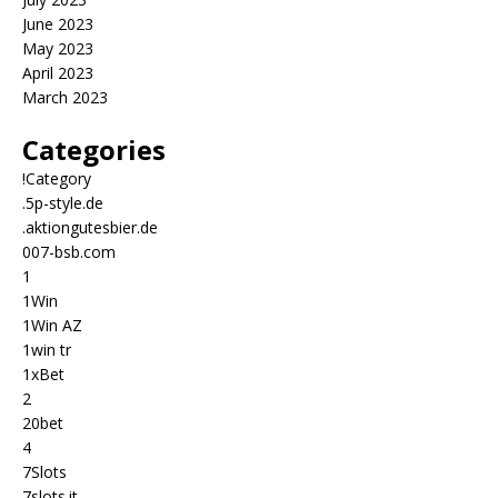
June 2023
May 2023
April 2023
March 2023
Categories
!Category
.5p-style.de
.aktiongutesbier.de
007-bsb.com
1
1Win
1Win AZ
1win tr
1xBet
2
20bet
4
7Slots
7slots.it