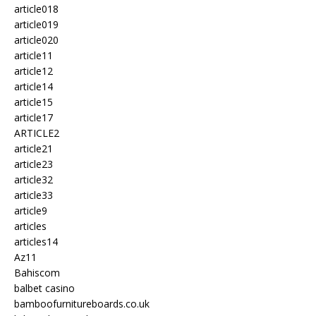
article018
article019
article020
article11
article12
article14
article15
article17
ARTICLE2
article21
article23
article32
article33
article9
articles
articles14
Az11
Bahiscom
balbet casino
bamboofurnitureboards.co.uk