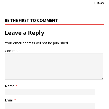
LUNAS
BE THE FIRST TO COMMENT
Leave a Reply
Your email address will not be published.
Comment
Name
*
Email
*