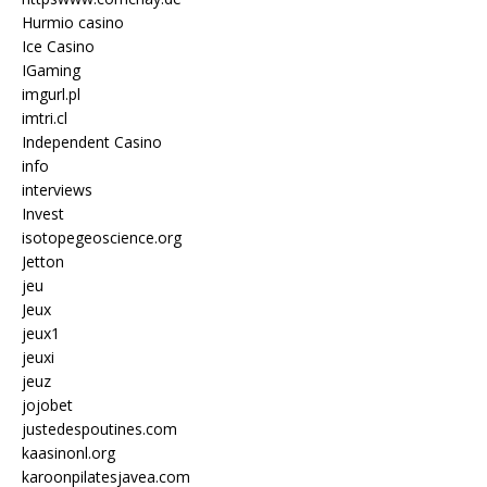
Hurmio casino
Ice Casino
IGaming
imgurl.pl
imtri.cl
Independent Casino
info
interviews
Invest
isotopegeoscience.org
Jetton
jeu
Jeux
jeux1
jeuxi
jeuz
jojobet
justedespoutines.com
kaasinonl.org
karoonpilatesjavea.com