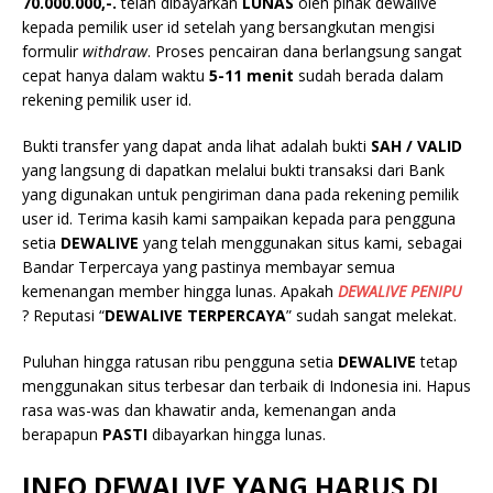
70.000.000
,-.
telah dibayarkan
LUNAS
oleh pihak dewalive
kepada pemilik user id setelah yang bersangkutan mengisi
formulir
withdraw
. Proses pencairan dana berlangsung sangat
cepat hanya dalam waktu
5-11 menit
sudah berada dalam
rekening pemilik user id.
Bukti transfer yang dapat anda lihat adalah bukti
SAH / VALID
yang langsung di dapatkan melalui bukti transaksi dari Bank
yang digunakan untuk pengiriman dana pada rekening pemilik
user id. Terima kasih kami sampaikan kepada para pengguna
setia
DEWALIVE
yang telah menggunakan situs kami, sebagai
Bandar Terpercaya yang pastinya membayar semua
kemenangan member hingga lunas. Apakah
DEWALIVE
PENIPU
? Reputasi “
DEWALIVE
TERPERCAYA
” sudah sangat melekat.
Puluhan hingga ratusan ribu pengguna setia
DEWALIVE
tetap
menggunakan situs terbesar dan terbaik di Indonesia ini. Hapus
rasa was-was dan khawatir anda, kemenangan anda
berapapun
PASTI
dibayarkan hingga lunas.
INFO DEWALIVE
YANG HARUS DI