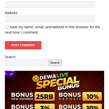
Website
Save my name, email, and website in this browser for the
next time I comment.
Search
Search