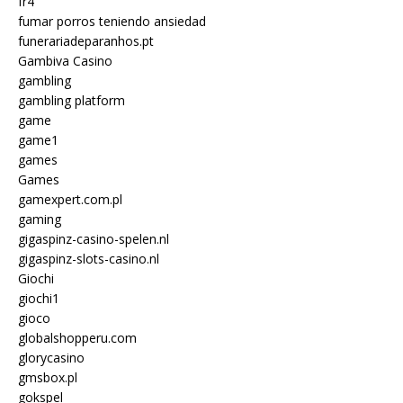
fr4
fumar porros teniendo ansiedad
funerariadeparanhos.pt
Gambiva Casino
gambling
gambling platform
game
game1
games
Games
gamexpert.com.pl
gaming
gigaspinz-casino-spelen.nl
gigaspinz-slots-casino.nl
Giochi
giochi1
gioco
globalshopperu.com
glorycasino
gmsbox.pl
gokspel