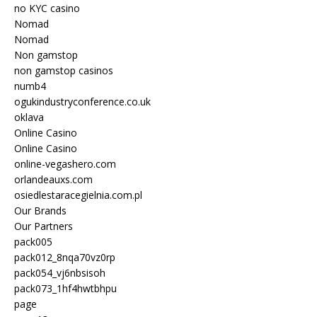
no KYC casino
Nomad
Nomad
Non gamstop
non gamstop casinos
numb4
ogukindustryconference.co.uk
oklava
Online Casino
Online Casino
online-vegashero.com
orlandeauxs.com
osiedlestaracegielnia.com.pl
Our Brands
Our Partners
pack005
pack012_8nqa70vz0rp
pack054_vj6nbsisoh
pack073_1hf4hwtbhpu
page