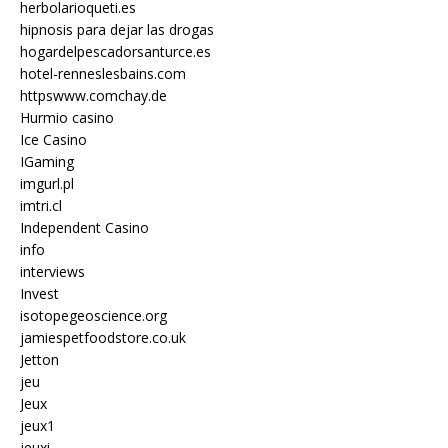
herbolarioqueti.es
hipnosis para dejar las drogas
hogardelpescadorsanturce.es
hotel-renneslesbains.com
httpswww.comchay.de
Hurmio casino
Ice Casino
IGaming
imgurl.pl
imtri.cl
Independent Casino
info
interviews
Invest
isotopegeoscience.org
jamiespetfoodstore.co.uk
Jetton
jeu
Jeux
jeux1
jeuxi