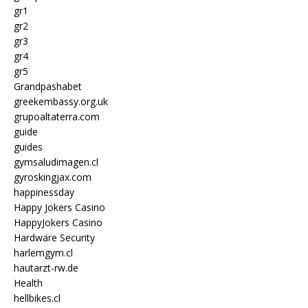
gr1
gr2
gr3
gr4
gr5
Grandpashabet
greekembassy.org.uk
grupoaltaterra.com
guide
guides
gymsaludimagen.cl
gyroskingjax.com
happinessday
Happy Jokers Casino
HappyJokers Casino
Hardware Security
harlemgym.cl
hautarzt-rw.de
Health
hellbikes.cl