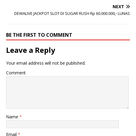
NEXT
DEWALIVE JACKPOT SLOT DI SUGAR RUSH Rp 60.000.000,- LUNAS
BE THE FIRST TO COMMENT
Leave a Reply
Your email address will not be published.
Comment
Name
*
Email
*