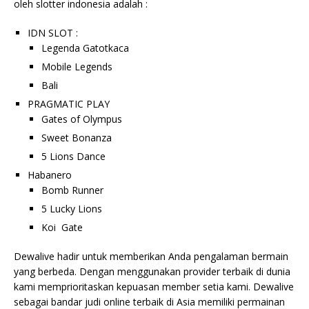
oleh slotter indonesia adalah :
IDN SLOT :
Legenda Gatotkaca
Mobile Legends
Bali
PRAGMATIC PLAY
Gates of Olympus
Sweet Bonanza
5 Lions Dance
Habanero
Bomb Runner
5 Lucky Lions
Koi Gate
Dewalive hadir untuk memberikan Anda pengalaman bermain
yang berbeda. Dengan menggunakan provider terbaik di dunia
kami memprioritaskan kepuasan member setia kami. Dewalive
sebagai bandar judi online terbaik di Asia memiliki permainan