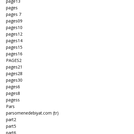
page13
pages
pages 7
pages09
pages10
pages12
pages14
pages15
pages16
PAGES2
pages21
pages28
pages30
pages6
pages8
pagess
Pars
parsomenedebiyat.com (tr)
part2
part5
part6