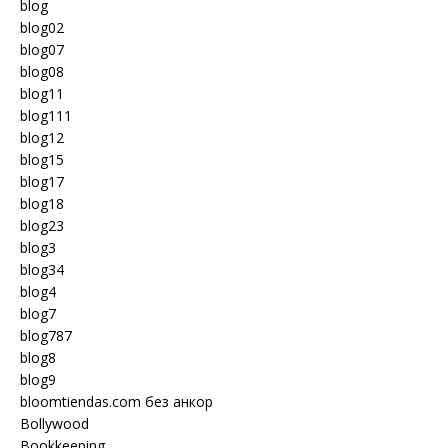
blog
blog02
blog07
blog08
blog11
blog111
blog12
blog15
blog17
blog18
blog23
blog3
blog34
blog4
blog7
blog787
blog8
blog9
bloomtiendas.com без анкор
Bollywood
Bookkeeping