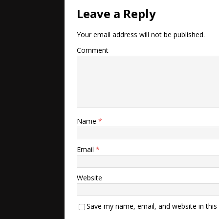
Leave a Reply
Your email address will not be published.
Comment
Name
*
Email
*
Website
Save my name, email, and website in this