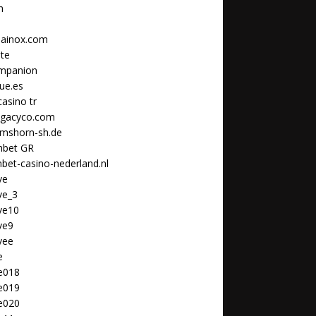
n
ainox.com
ate
ompanion
que.es
casino tr
legacyco.com
lmshorn-sh.de
bet GR
et-casino-nederland.nl
ve
ve_3
ve10
ve9
vee
e
le018
le019
le020