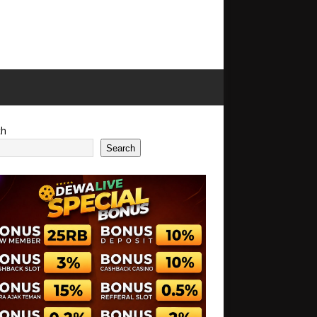
ch
Search