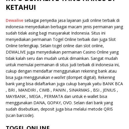
KETAHUI
Dewalive
sebagai penyedia jasa layanan judi online terbaik di
indonesia menyediakan berbagai macam jenis permainan yang
sudah tidak asing bagi masyarakat Indonesia. Situs ini
menyediakan permainan Togel Online terbaik dan juga Slot
Online terlengkap. Selain togel online dan slot online,
DEWALIVE juga menyediakan permainan Casino Online yang
tidak kalah seru dan mudah untuk dimainkan. Sangat mudah
untuk memulai permainan di situs judi terbaik di indonesia ini,
cukup dengan mendaftar menggunakan rekening bank atau
bisa juga menggunakan
e-wallet
(dompet digital). Rekening
bank yang bisa didaftarkan juga cukup banyak yaitu BANK BCA
, BRI , MANDIRI , CIMB , PANIN , SINARMAS , BSI , JENIUS ,
MAYBANK , MEGA , PERMATA dan untuk e-wallet bisa
menggunakan DANA, GOPAY, OVO. Selain dari bank yang
sudah disebutkan, deposit juga bisa melalui metode QRIS
(scan barcode).
TOGEL ONLINE