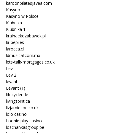
karoonpilatesjavea.com
Kasyno
Kasyno w Polsce
Klubnika
Klubnika 1
krainaekozabawek.pl
la-pepi.es
larocca.cl
ldmusical.com.mx
lets-talk-mortgages.co.uk
Lev
Lev 2
levant
Levant (1)
lifecycler.de
livingspirit.ca
lizjamieson.co.uk
lolo casino
Loonie play casino
loschankasgroup.pe