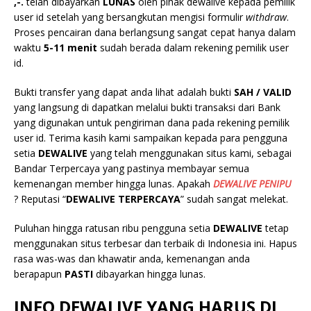
,-.
telah dibayarkan
LUNAS
oleh pihak dewalive kepada pemilik
user id setelah yang bersangkutan mengisi formulir
withdraw
.
Proses pencairan dana berlangsung sangat cepat hanya dalam
waktu
5-11 menit
sudah berada dalam rekening pemilik user
id.
Bukti transfer yang dapat anda lihat adalah bukti
SAH / VALID
yang langsung di dapatkan melalui bukti transaksi dari Bank
yang digunakan untuk pengiriman dana pada rekening pemilik
user id. Terima kasih kami sampaikan kepada para pengguna
setia
DEWALIVE
yang telah menggunakan situs kami, sebagai
Bandar Terpercaya yang pastinya membayar semua
kemenangan member hingga lunas. Apakah
DEWALIVE
PENIPU
? Reputasi “
DEWALIVE
TERPERCAYA
” sudah sangat melekat.
Puluhan hingga ratusan ribu pengguna setia
DEWALIVE
tetap
menggunakan situs terbesar dan terbaik di Indonesia ini. Hapus
rasa was-was dan khawatir anda, kemenangan anda
berapapun
PASTI
dibayarkan hingga lunas.
INFO DEWALIVE
YANG HARUS DI