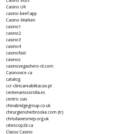
Casino slots
Casino UK
casino-beef.app
Casino-Marken
casino1
casino2
casino3
casino4
casinofast
casinos
casinovegashero-nl.com
Casinovice ca
catalog
ccr-clinicareabilitacao.pt
centenariosorolla.es
centro cias
chinabridgegroup.co.uk
chirurgiensherbrooke.com (tr)
chrisdaviesmep.org.uk
citiescop26.ca
Classy Casino