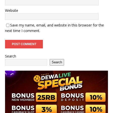
Website
Save my name, email, and website in this browser for the
next time I comment.
Search
Search