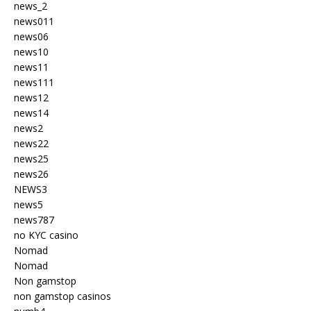
news_2
news011
news06
news10
news11
news111
news12
news14
news2
news22
news25
news26
NEWS3
news5
news787
no KYC casino
Nomad
Nomad
Non gamstop
non gamstop casinos