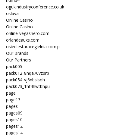
numb4
ogukindustryconference.co.uk
oklava
Online Casino
Online Casino
online-vegashero.com
orlandeauxs.com
osiedlestaracegielnia.com.pl
Our Brands
Our Partners
pack005
pack012_8nqa70vz0rp
pack054_vj6nbsisoh
pack073_1hf4hwtbhpu
page
page13
pages
pages09
pages10
pages12
pages14