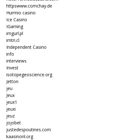
httpswww.comchay.de
Hurmio casino
Ice Casino
IGaming
imgurl.pl
imtri.cl
Independent Casino
info
interviews
Invest
isotopegeoscience.org
Jetton
jeu
Jeux
jeux1
jeuxi
jeuz
jojobet
justedespoutines.com
kaasinonl.org