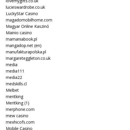
lovemygifts.co.uk
lucieswardrobe.co.uk
LuckyStar Casino
magadomobilhome.com
Magyar Online Kaszinó
Mainio casino
mamaniabook.pl
mangadop.net (en)
manufakturapolska.pl
margareteggleton.co.uk
media
media111
media22
medskills.cl
Melbet
meritking
Meritking (1)
merphone.com
mew casino
mexhicofs.com
Mobile Casino