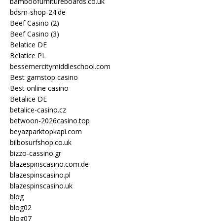
bamboofurnitureboards.co.uk
bdsm-shop-24.de
Beef Casino (2)
Beef Casino (3)
Belatice DE
Belatice PL
bessemercitymiddleschool.com
Best gamstop casino
Best online casino
Betalice DE
betalice-casino.cz
betwoon-2026casino.top
beyazparktopkapi.com
bilbosurfshop.co.uk
bizzo-cassino.gr
blazespinscasino.com.de
blazespinscasino.pl
blazespinscasino.uk
blog
blog02
blog07