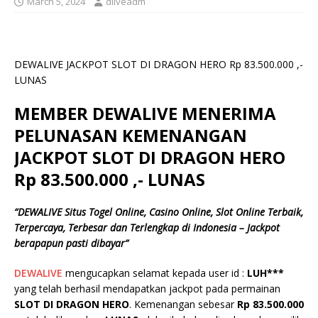
March 5, 2024
dliveadm
DEWALIVE JACKPOT SLOT DI DRAGON HERO Rp 83.500.000 ,-
LUNAS
MEMBER DEWALIVE MENERIMA
PELUNASAN KEMENANGAN
JACKPOT SLOT DI DRAGON HERO
Rp 83.500.000 ,- LUNAS
“
DEWALIVE
Situs Togel Online, Casino Online, Slot Online Terbaik,
Terpercaya, Terbesar dan Terlengkap di Indonesia – Jackpot
berapapun pasti dibayar”
DEWALIVE
mengucapkan selamat kepada user id :
LUH***
yang telah berhasil mendapatkan jackpot pada permainan
SLOT DI DRAGON HERO
. Kemenangan sebesar
Rp 83.500.000