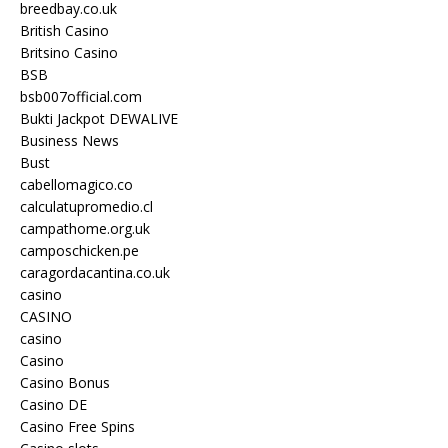
breedbay.co.uk
British Casino
Britsino Casino
BSB
bsb007official.com
Bukti Jackpot DEWALIVE
Business News
Bust
cabellomagico.co
calculatupromedio.cl
campathome.org.uk
camposchicken.pe
caragordacantina.co.uk
casino
CASINO
casino
Casino
Casino Bonus
Casino DE
Casino Free Spins