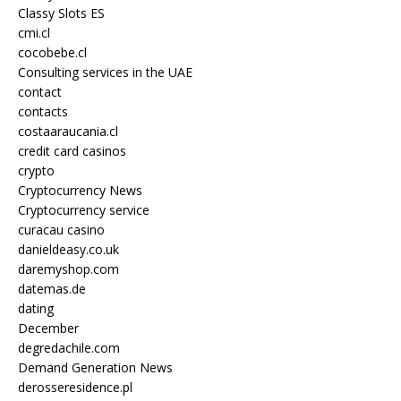
Classy Slots ES
cmi.cl
cocobebe.cl
Consulting services in the UAE
contact
contacts
costaaraucania.cl
credit card casinos
crypto
Cryptocurrency News
Cryptocurrency service
curacau casino
danieldeasy.co.uk
daremyshop.com
datemas.de
dating
December
degredachile.com
Demand Generation News
derosseresidence.pl