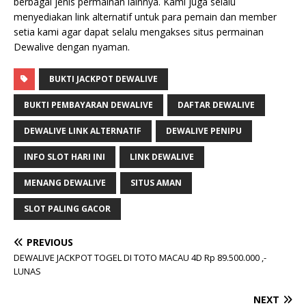
berbagai jenis permainan lainnya. Kami juga selalu
menyediakan link alternatif untuk para pemain dan member
setia kami agar dapat selalu mengakses situs permainan
Dewalive dengan nyaman.
BUKTI JACKPOT DEWALIVE
BUKTI PEMBAYARAN DEWALIVE
DAFTAR DEWALIVE
DEWALIVE LINK ALTERNATIF
DEWALIVE PENIPU
INFO SLOT HARI INI
LINK DEWALIVE
MENANG DEWALIVE
SITUS AMAN
SLOT PALING GACOR
PREVIOUS
DEWALIVE JACKPOT TOGEL DI TOTO MACAU 4D Rp 89.500.000 ,-
LUNAS
NEXT