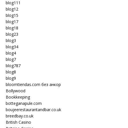
blog111
blog12
blog15
blog17
blog18
blog23
blog3
blog34
blog4
blog7
blog787
blog8
blog9
bloomtiendas.com без анкор
Bollywood
Bookkeeping
botteganapule.com
boujeerestaurantandbar.co.uk
breedbay.co.uk
British Casino