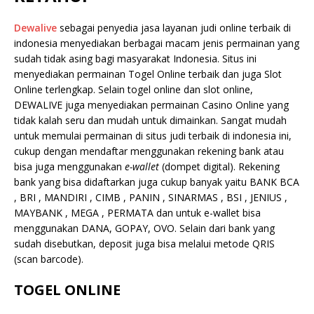
Dewalive
sebagai penyedia jasa layanan judi online terbaik di
indonesia menyediakan berbagai macam jenis permainan yang
sudah tidak asing bagi masyarakat Indonesia. Situs ini
menyediakan permainan Togel Online terbaik dan juga Slot
Online terlengkap. Selain togel online dan slot online,
DEWALIVE juga menyediakan permainan Casino Online yang
tidak kalah seru dan mudah untuk dimainkan. Sangat mudah
untuk memulai permainan di situs judi terbaik di indonesia ini,
cukup dengan mendaftar menggunakan rekening bank atau
bisa juga menggunakan
e-wallet
(dompet digital). Rekening
bank yang bisa didaftarkan juga cukup banyak yaitu BANK BCA
, BRI , MANDIRI , CIMB , PANIN , SINARMAS , BSI , JENIUS ,
MAYBANK , MEGA , PERMATA dan untuk e-wallet bisa
menggunakan DANA, GOPAY, OVO. Selain dari bank yang
sudah disebutkan, deposit juga bisa melalui metode QRIS
(scan barcode).
TOGEL ONLINE