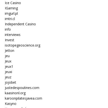
Ice Casino
IGaming
imgurl.pl
imtri.cl
Independent Casino
info
interviews
Invest
isotopegeoscience.org
Jetton
jeu
Jeux
jeux1
jeuxi
jeuz
jojobet
justedespoutines.com
kaasinonl.org
karoonpilatesjavea.com
Kasyno