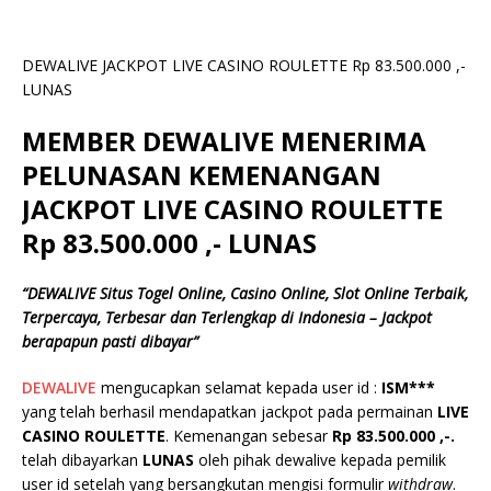
DEWALIVE JACKPOT LIVE CASINO ROULETTE Rp 83.500.000 ,-
LUNAS
MEMBER DEWALIVE MENERIMA
PELUNASAN KEMENANGAN
JACKPOT LIVE CASINO ROULETTE
Rp 83.500.000 ,- LUNAS
“
DEWALIVE
Situs Togel Online, Casino Online, Slot Online Terbaik,
Terpercaya, Terbesar dan Terlengkap di Indonesia – Jackpot
berapapun pasti dibayar”
DEWALIVE
mengucapkan selamat kepada user id :
ISM***
yang telah berhasil mendapatkan jackpot pada permainan
LIVE
CASINO ROULETTE
. Kemenangan sebesar
Rp 83.500.000 ,-.
telah dibayarkan
LUNAS
oleh pihak dewalive kepada pemilik
user id setelah yang bersangkutan mengisi formulir
withdraw
.