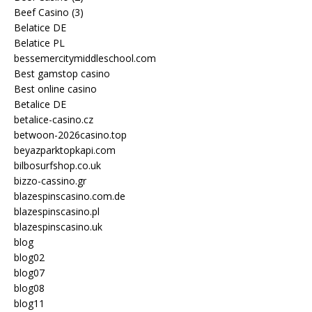
Beef Casino (3)
Belatice DE
Belatice PL
bessemercitymiddleschool.com
Best gamstop casino
Best online casino
Betalice DE
betalice-casino.cz
betwoon-2026casino.top
beyazparktopkapi.com
bilbosurfshop.co.uk
bizzo-cassino.gr
blazespinscasino.com.de
blazespinscasino.pl
blazespinscasino.uk
blog
blog02
blog07
blog08
blog11