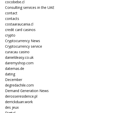
cocobebe.cl
Consulting services in the UAE
contact
contacts
costaaraucania.cl
credit card casinos
crypto
Cryptocurrency News
Cryptocurrency service
curacau casino
danieldeasy.co.uk
daremyshop.com
datemas.de
dating
December
degredachile.com
Demand Generation News
derosseresidence.pl
derrickduan.work
des jeux
Digital