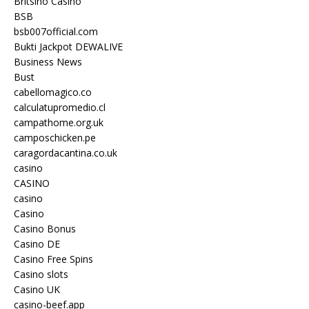
Britsino Casino
BSB
bsb007official.com
Bukti Jackpot DEWALIVE
Business News
Bust
cabellomagico.co
calculatupromedio.cl
campathome.org.uk
camposchicken.pe
caragordacantina.co.uk
casino
CASINO
casino
Casino
Casino Bonus
Casino DE
Casino Free Spins
Casino slots
Casino UK
casino-beef.app