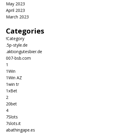
May 2023
April 2023
March 2023
Categories
!Category
.5p-style.de
.aktiongutesbier.de
007-bsb.com
1
1Win
1Win AZ
1win tr
1xBet
2
20bet
4
7Slots
7slots.it
abathingape.es