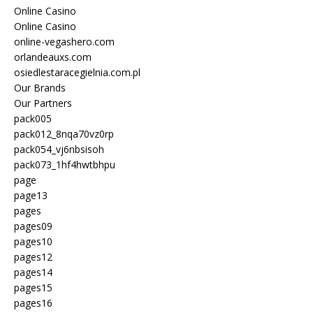
Online Casino
Online Casino
online-vegashero.com
orlandeauxs.com
osiedlestaracegielnia.com.pl
Our Brands
Our Partners
pack005
pack012_8nqa70vz0rp
pack054_vj6nbsisoh
pack073_1hf4hwtbhpu
page
page13
pages
pages09
pages10
pages12
pages14
pages15
pages16