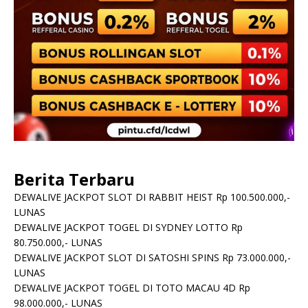
Berita Terbaru
DEWALIVE JACKPOT SLOT DI RABBIT HEIST Rp 100.500.000,-
LUNAS
DEWALIVE JACKPOT TOGEL DI SYDNEY LOTTO Rp
80.750.000,- LUNAS
DEWALIVE JACKPOT SLOT DI SATOSHI SPINS Rp 73.000.000,-
LUNAS
DEWALIVE JACKPOT TOGEL DI TOTO MACAU 4D Rp
98.000.000,- LUNAS