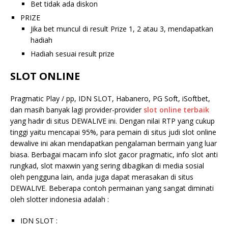
Bet tidak ada diskon
PRIZE
Jika bet muncul di result Prize 1, 2 atau 3, mendapatkan
hadiah
Hadiah sesuai result prize
SLOT ONLINE
Pragmatic Play / pp, IDN SLOT, Habanero, PG Soft, iSoftbet,
dan masih banyak lagi provider-provider
slot online terbaik
yang hadir di situs DEWALIVE ini. Dengan nilai RTP yang cukup
tinggi yaitu mencapai 95%, para pemain di situs judi slot online
dewalive ini akan mendapatkan pengalaman bermain yang luar
biasa. Berbagai macam info slot gacor pragmatic, info slot anti
rungkad, slot maxwin yang sering dibagikan di media sosial
oleh pengguna lain, anda juga dapat merasakan di situs
DEWALIVE. Beberapa contoh permainan yang sangat diminati
oleh slotter indonesia adalah :
IDN SLOT :