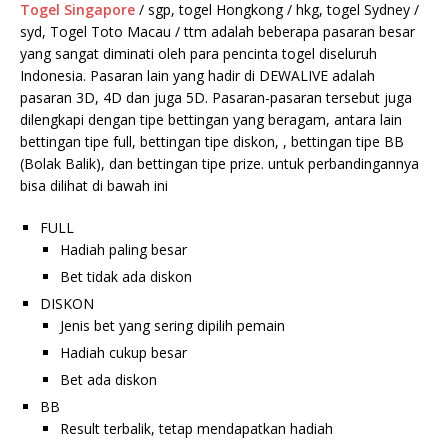
Togel Singapore
/ sgp, togel Hongkong / hkg, togel Sydney /
syd, Togel Toto Macau / ttm adalah beberapa pasaran besar
yang sangat diminati oleh para pencinta togel diseluruh
Indonesia. Pasaran lain yang hadir di DEWALIVE adalah
pasaran 3D, 4D dan juga 5D. Pasaran-pasaran tersebut juga
dilengkapi dengan tipe bettingan yang beragam, antara lain
bettingan tipe full, bettingan tipe diskon, , bettingan tipe BB
(Bolak Balik), dan bettingan tipe prize. untuk perbandingannya
bisa dilihat di bawah ini
FULL
Hadiah paling besar
Bet tidak ada diskon
DISKON
Jenis bet yang sering dipilih pemain
Hadiah cukup besar
Bet ada diskon
BB
Result terbalik, tetap mendapatkan hadiah