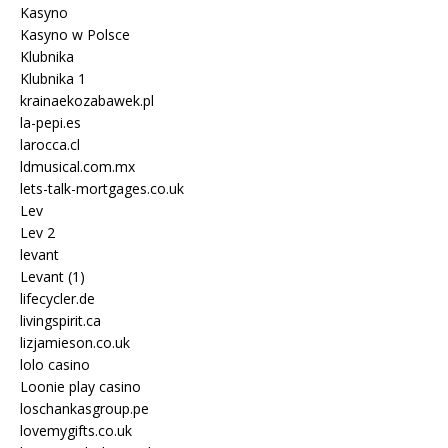
Kasyno
Kasyno w Polsce
Klubnika
Klubnika 1
krainaekozabawek.pl
la-pepi.es
larocca.cl
ldmusical.com.mx
lets-talk-mortgages.co.uk
Lev
Lev 2
levant
Levant (1)
lifecycler.de
livingspirit.ca
lizjamieson.co.uk
lolo casino
Loonie play casino
loschankasgroup.pe
lovemygifts.co.uk