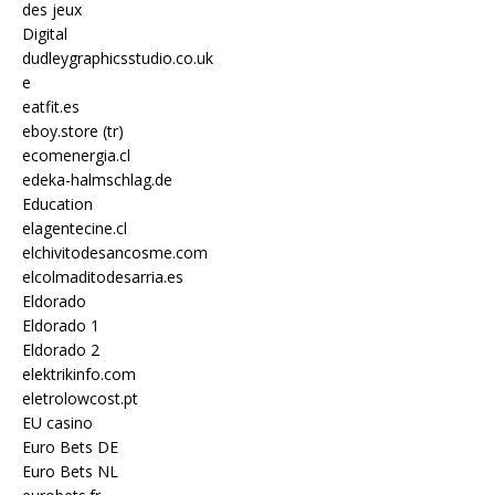
des jeux
Digital
dudleygraphicsstudio.co.uk
e
eatfit.es
eboy.store (tr)
ecomenergia.cl
edeka-halmschlag.de
Education
elagentecine.cl
elchivitodesancosme.com
elcolmaditodesarria.es
Eldorado
Eldorado 1
Eldorado 2
elektrikinfo.com
eletrolowcost.pt
EU casino
Euro Bets DE
Euro Bets NL