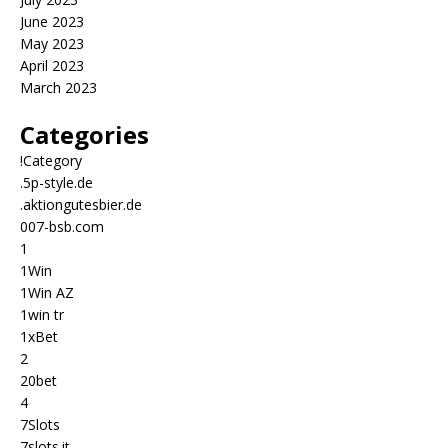
June 2023
May 2023
April 2023
March 2023
Categories
!Category
.5p-style.de
.aktiongutesbier.de
007-bsb.com
1
1Win
1Win AZ
1win tr
1xBet
2
20bet
4
7Slots
7slots.it