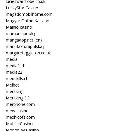
lucieswardrobe.co.uk
LuckyStar Casino
magadomobilhome.com
Magyar Online Kaszinó
Mainio casino
mamaniabook.pl
mangadop.net (en)
manufakturapolska.pl
margareteggleton.co.uk
media
media111
media22
medskills.cl
Melbet
meritking
Meritking (1)
merphone.com
mew casino
mexhicofs.com
Mobile Casino
Monoplay Casino