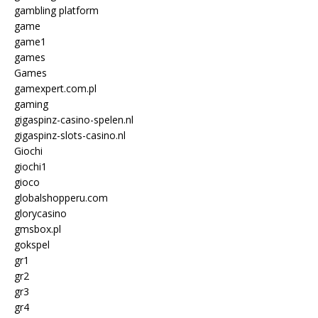
gambling platform
game
game1
games
Games
gamexpert.com.pl
gaming
gigaspinz-casino-spelen.nl
gigaspinz-slots-casino.nl
Giochi
giochi1
gioco
globalshopperu.com
glorycasino
gmsbox.pl
gokspel
gr1
gr2
gr3
gr4