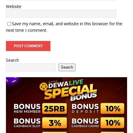
Website
Save my name, email, and website in this browser for the
next time I comment.
Search
Search