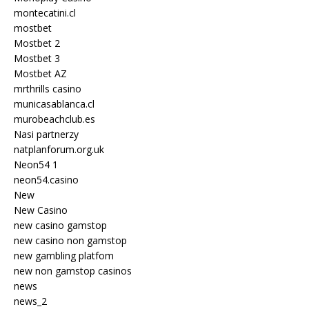
montecatini.cl
mostbet
Mostbet 2
Mostbet 3
Mostbet AZ
mrthrills casino
municasablanca.cl
murobeachclub.es
Nasi partnerzy
natplanforum.org.uk
Neon54 1
neon54.casino
New
New Casino
new casino gamstop
new casino non gamstop
new gambling platfom
new non gamstop casinos
news
news_2