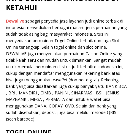
KETAHUI
Dewalive
sebagai penyedia jasa layanan judi online terbaik di
indonesia menyediakan berbagai macam jenis permainan yang
sudah tidak asing bagi masyarakat Indonesia. Situs ini
menyediakan permainan Togel Online terbaik dan juga Slot
Online terlengkap. Selain togel online dan slot online,
DEWALIVE juga menyediakan permainan Casino Online yang
tidak kalah seru dan mudah untuk dimainkan. Sangat mudah
untuk memulai permainan di situs judi terbaik di indonesia ini,
cukup dengan mendaftar menggunakan rekening bank atau
bisa juga menggunakan
e-wallet
(dompet digital). Rekening
bank yang bisa didaftarkan juga cukup banyak yaitu BANK BCA
, BRI , MANDIRI , CIMB , PANIN , SINARMAS , BSI , JENIUS ,
MAYBANK , MEGA , PERMATA dan untuk e-wallet bisa
menggunakan DANA, GOPAY, OVO. Selain dari bank yang
sudah disebutkan, deposit juga bisa melalui metode QRIS
(scan barcode).
TOGEL ONLINE