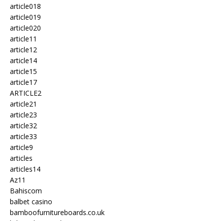
article018
article019
article020
article11
article12
article14
article15
article17
ARTICLE2
article21
article23
article32
article33
article9
articles
articles14
Az11
Bahiscom
balbet casino
bamboofurnitureboards.co.uk