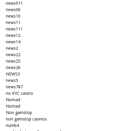
news011
news06
news10
news11
news111
news12
news14
news2
news22
news25
news26
NEWS3
news5
news787
no KYC casino
Nomad
Nomad
Non gamstop
non gamstop casinos
numb4