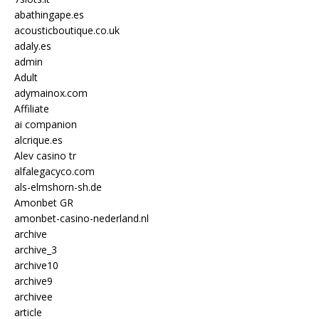
abathingape.es
acousticboutique.co.uk
adaly.es
admin
Adult
adymainox.com
Affiliate
ai companion
alcrique.es
Alev casino tr
alfalegacyco.com
als-elmshorn-sh.de
Amonbet GR
amonbet-casino-nederland.nl
archive
archive_3
archive10
archive9
archivee
article