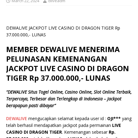
March 22, 2024
dliveadm
DEWALIVE JACKPOT LIVE CASINO DI DRAGON TIGER Rp
37.000.000,- LUNAS
MEMBER DEWALIVE MENERIMA
PELUNASAN KEMENANGAN
JACKPOT LIVE CASINO DI DRAGON
TIGER Rp 37.000.000,- LUNAS
“
DEWALIVE
Situs Togel Online, Casino Online, Slot Online Terbaik,
Terpercaya, Terbesar dan Terlengkap di Indonesia – Jackpot
berapapun pasti dibayar”
DEWALIVE
mengucapkan selamat kepada user id :
OJI***
yang
telah berhasil mendapatkan jackpot pada permainan
LIVE
CASINO DI DRAGON TIGER
. Kemenangan sebesar
Rp.