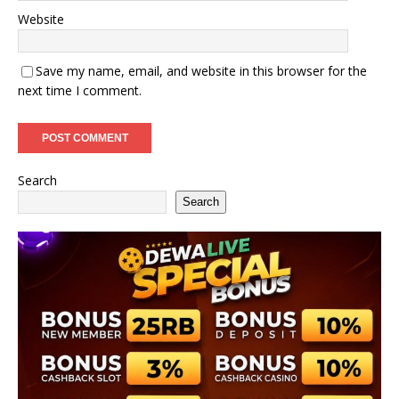
Website
Save my name, email, and website in this browser for the
next time I comment.
Search
Search