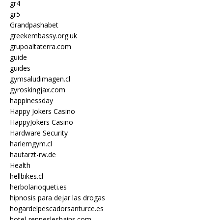
gr4
gr5
Grandpashabet
greekembassy.org.uk
grupoaltaterra.com
guide
guides
gymsaludimagen.cl
gyroskingjax.com
happinessday
Happy Jokers Casino
HappyJokers Casino
Hardware Security
harlemgym.cl
hautarzt-rw.de
Health
hellbikes.cl
herbolarioqueti.es
hipnosis para dejar las drogas
hogardelpescadorsanturce.es
hotel-renneslesbains.com