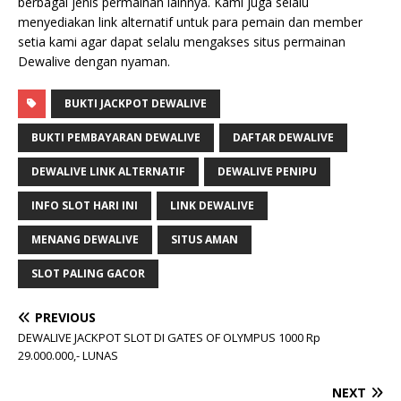
berbagai jenis permainan lainnya. Kami juga selalu
menyediakan link alternatif untuk para pemain dan member
setia kami agar dapat selalu mengakses situs permainan
Dewalive dengan nyaman.
BUKTI JACKPOT DEWALIVE
BUKTI PEMBAYARAN DEWALIVE
DAFTAR DEWALIVE
DEWALIVE LINK ALTERNATIF
DEWALIVE PENIPU
INFO SLOT HARI INI
LINK DEWALIVE
MENANG DEWALIVE
SITUS AMAN
SLOT PALING GACOR
PREVIOUS
DEWALIVE JACKPOT SLOT DI GATES OF OLYMPUS 1000 Rp
29.000.000,- LUNAS
NEXT