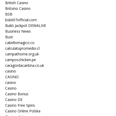
British Casino
Britsino Casino
BSB
bsb007official.com
Bukti Jackpot DEWALIVE
Business News
Bust
cabellomagico.co
calculatupromedio.cl
campathome.org.uk
camposchicken.pe
caragordacantina.co.uk
casino
CASINO
casino
Casino
Casino Bonus
Casino DE
Casino Free Spins
Casino Online Polska