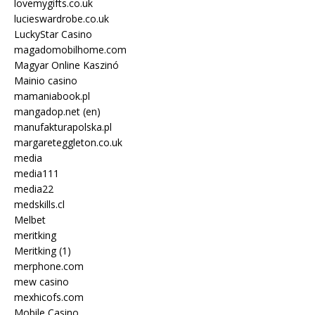
lovemygifts.co.uk
lucieswardrobe.co.uk
LuckyStar Casino
magadomobilhome.com
Magyar Online Kaszinó
Mainio casino
mamaniabook.pl
mangadop.net (en)
manufakturapolska.pl
margareteggleton.co.uk
media
media111
media22
medskills.cl
Melbet
meritking
Meritking (1)
merphone.com
mew casino
mexhicofs.com
Mobile Casino