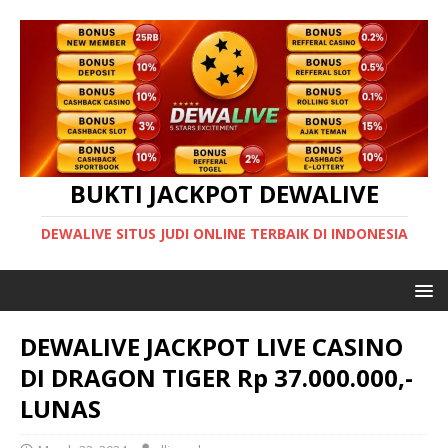
BUKTI JACKPOT DEWALIVE
DEWALIVE SITUS JUDI ONLINE TERBAIK DI INDONESIA
DEWALIVE JACKPOT LIVE CASINO
DI DRAGON TIGER Rp 37.000.000,-
LUNAS