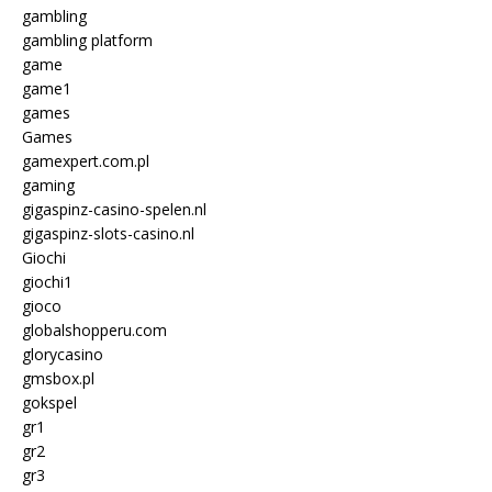
gambling
gambling platform
game
game1
games
Games
gamexpert.com.pl
gaming
gigaspinz-casino-spelen.nl
gigaspinz-slots-casino.nl
Giochi
giochi1
gioco
globalshopperu.com
glorycasino
gmsbox.pl
gokspel
gr1
gr2
gr3