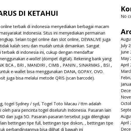
Ko
ARUS DI KETAHUI
No c
i online terbaik di indonesia menyediakan berbagai macam
Ar
 masyarakat Indonesia. Situs ini menyediakan permainan
Augu
lengkap. Selain togel online dan slot online, DEWALIVE juga
July 
tidak kalah seru dan mudah untuk dimainkan. Sangat
June
 terbaik di indonesia ini, cukup dengan mendaftar
May 
a menggunakan
e-wallet
(dompet digital). Rekening bank yang
April
ANK BCA , BRI , MANDIRI , CIMB , PANIN , SINARMAS , BSI ,
Marc
ntuk e-wallet bisa menggunakan DANA, GOPAY, OVO.
Febr
sit juga bisa melalui metode QRIS (scan barcode).
Janua
Dece
Nove
Octo
g, togel Sydney / syd, Togel Toto Macau / ttm adalah
Sept
oleh para pencinta togel diseluruh Indonesia. Pasaran lain
Augu
4D dan juga 5D. Pasaran-pasaran tersebut juga dilengkapi
April
n bettingan tipe full, bettingan tipe diskon, , bettingan tipe
Dece
tuk perbandingannya bisa dilihat di bawah ini