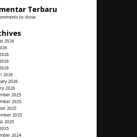
mentar Terbaru
omments to show.
chives
st 2026
2026
 2026
2026
 2026
h 2026
uary 2026
ry 2026
mber 2025
mber 2025
ber 2025
ember 2025
st 2025
 2025
mber 2024