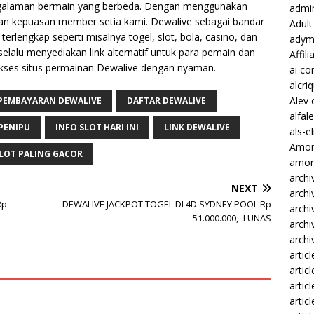
ngalaman bermain yang berbeda. Dengan menggunakan
admi
skan kepuasan member setia kami. Dewalive sebagai bandar
Adult
 terlengkap seperti misalnya togel, slot, bola, casino, dan
adym
selalu menyediakan link alternatif untuk para pemain dan
Affili
kses situs permainan Dewalive dengan nyaman.
ai c
alcri
Alev 
 PEMBAYARAN DEWALIVE
DAFTAR DEWALIVE
alfa
PENIPU
INFO SLOT HARI INI
LINK DEWALIVE
als-e
Amon
LOT PALING GACOR
amonb
archi
NEXT
archi
Rp
DEWALIVE JACKPOT TOGEL DI 4D SYDNEY POOL Rp
archi
51.000.000,- LUNAS
archi
archi
articl
artic
artic
artic