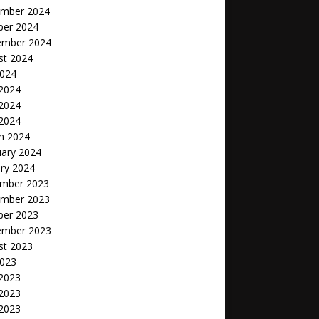
mber 2024
ber 2024
ember 2024
st 2024
2024
 2024
2024
 2024
h 2024
uary 2024
ry 2024
mber 2023
mber 2023
ber 2023
ember 2023
st 2023
2023
 2023
2023
 2023