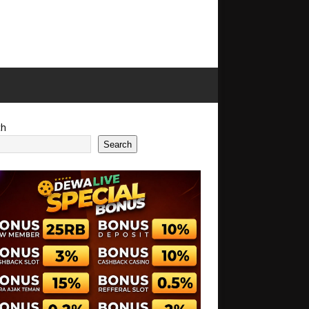
ch
Search