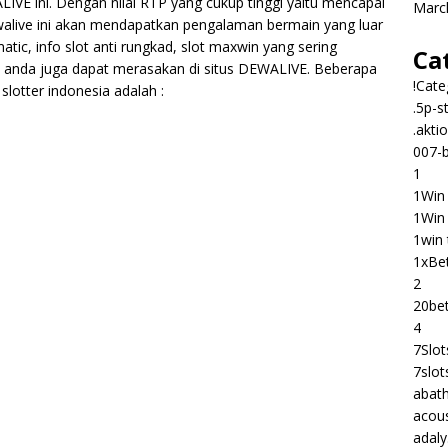
LIVE ini. Dengan nilai RTP yang cukup tinggi yaitu mencapai
Marc
dewalive ini akan mendapatkan pengalaman bermain yang luar
tic, info slot anti rungkad, slot maxwin yang sering
Ca
n, anda juga dapat merasakan di situs DEWALIVE. Beberapa
!Cate
lotter indonesia adalah :
.5p-s
.akti
007-
1
1Win
1Win
1win 
1xBe
2
20be
4
7Slot
7slots
abath
acous
adaly