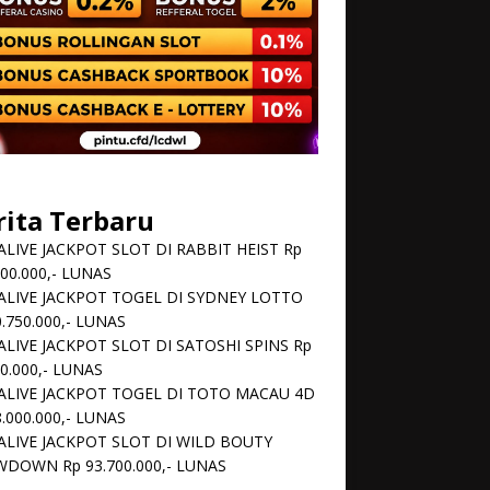
rita Terbaru
LIVE JACKPOT SLOT DI RABBIT HEIST Rp
500.000,- LUNAS
LIVE JACKPOT TOGEL DI SYDNEY LOTTO
0.750.000,- LUNAS
LIVE JACKPOT SLOT DI SATOSHI SPINS Rp
00.000,- LUNAS
LIVE JACKPOT TOGEL DI TOTO MACAU 4D
8.000.000,- LUNAS
LIVE JACKPOT SLOT DI WILD BOUTY
DOWN Rp 93.700.000,- LUNAS