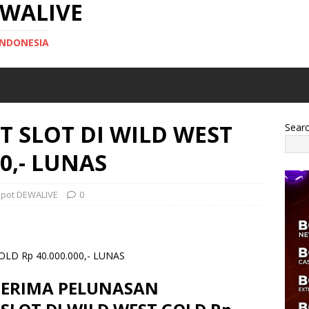
EWALIVE
 INDONESIA
T SLOT DI WILD WEST
Sear
00,- LUNAS
ckpot DEWALIVE
0
LD Rp 40.000.000,- LUNAS
NERIMA PELUNASAN