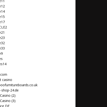
le11
le12
le14
le15
le17
CLE2
le21
le23
le32
le33
le9
es
les14
scom
t casino
oofurnitureboards.co.uk
-shop-24.de
Casino (2)
Casino (3)
ice DE