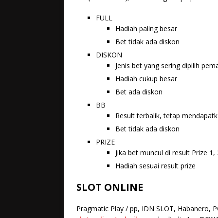
FULL
Hadiah paling besar
Bet tidak ada diskon
DISKON
Jenis bet yang sering dipilih pem
Hadiah cukup besar
Bet ada diskon
BB
Result terbalik, tetap mendapat
Bet tidak ada diskon
PRIZE
Jika bet muncul di result Prize 
Hadiah sesuai result prize
SLOT ONLINE
Pragmatic Play / pp, IDN SLOT, Habanero, PG