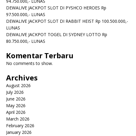
94.750.000,- LUNAS
DEWALIVE JACKPOT SLOT DI PYSHCO HEROES Rp
97.500.000,- LUNAS
DEWALIVE JACKPOT SLOT DI RABBIT HEIST Rp 100.500.000,-
LUNAS
DEWALIVE JACKPOT TOGEL DI SYDNEY LOTTO Rp
80.750.000,- LUNAS
Komentar Terbaru
No comments to show.
Archives
August 2026
July 2026
June 2026
May 2026
April 2026
March 2026
February 2026
January 2026