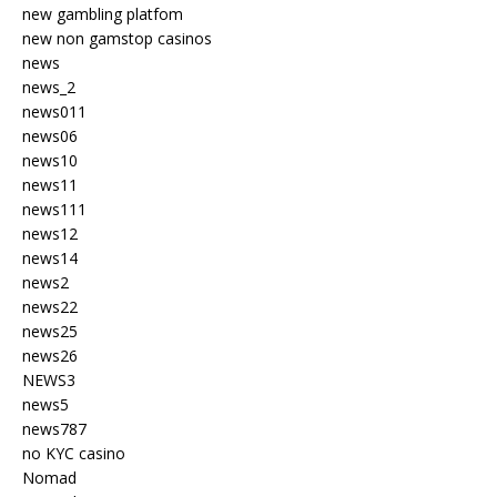
new gambling platfom
new non gamstop casinos
news
news_2
news011
news06
news10
news11
news111
news12
news14
news2
news22
news25
news26
NEWS3
news5
news787
no KYC casino
Nomad