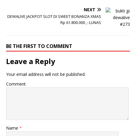
NEXT
DEWALIVE JACKPOT SLOT DI SWEET BONANZA XMAS
Rp 61.800.000 ,- LUNAS
BE THE FIRST TO COMMENT
Leave a Reply
Your email address will not be published.
Comment
Name
*