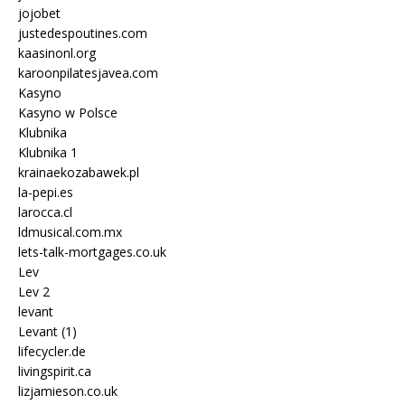
jojobet
justedespoutines.com
kaasinonl.org
karoonpilatesjavea.com
Kasyno
Kasyno w Polsce
Klubnika
Klubnika 1
krainaekozabawek.pl
la-pepi.es
larocca.cl
ldmusical.com.mx
lets-talk-mortgages.co.uk
Lev
Lev 2
levant
Levant (1)
lifecycler.de
livingspirit.ca
lizjamieson.co.uk