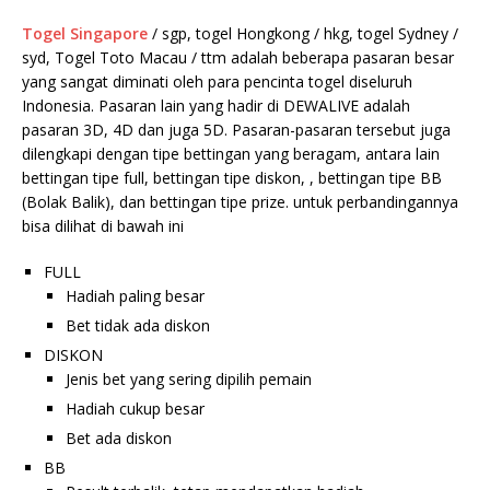
Togel Singapore
/ sgp, togel Hongkong / hkg, togel Sydney /
syd, Togel Toto Macau / ttm adalah beberapa pasaran besar
yang sangat diminati oleh para pencinta togel diseluruh
Indonesia. Pasaran lain yang hadir di DEWALIVE adalah
pasaran 3D, 4D dan juga 5D. Pasaran-pasaran tersebut juga
dilengkapi dengan tipe bettingan yang beragam, antara lain
bettingan tipe full, bettingan tipe diskon, , bettingan tipe BB
(Bolak Balik), dan bettingan tipe prize. untuk perbandingannya
bisa dilihat di bawah ini
FULL
Hadiah paling besar
Bet tidak ada diskon
DISKON
Jenis bet yang sering dipilih pemain
Hadiah cukup besar
Bet ada diskon
BB