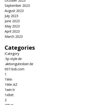
October 2023
September 2023
August 2023
July 2023
June 2023
May 2023
April 2023
March 2023
Categories
!Category
.5p-style.de
.aktiongutesbier.de
007-bsb.com
1
1Win
1Win AZ
1win tr
1xBet
2