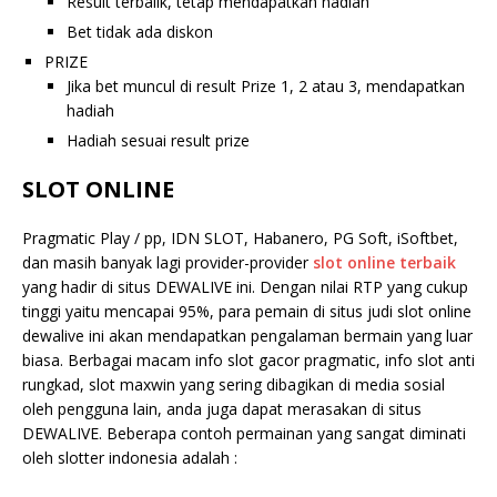
Result terbalik, tetap mendapatkan hadiah
Bet tidak ada diskon
PRIZE
Jika bet muncul di result Prize 1, 2 atau 3, mendapatkan
hadiah
Hadiah sesuai result prize
SLOT ONLINE
Pragmatic Play / pp, IDN SLOT, Habanero, PG Soft, iSoftbet,
dan masih banyak lagi provider-provider
slot online terbaik
yang hadir di situs DEWALIVE ini. Dengan nilai RTP yang cukup
tinggi yaitu mencapai 95%, para pemain di situs judi slot online
dewalive ini akan mendapatkan pengalaman bermain yang luar
biasa. Berbagai macam info slot gacor pragmatic, info slot anti
rungkad, slot maxwin yang sering dibagikan di media sosial
oleh pengguna lain, anda juga dapat merasakan di situs
DEWALIVE. Beberapa contoh permainan yang sangat diminati
oleh slotter indonesia adalah :