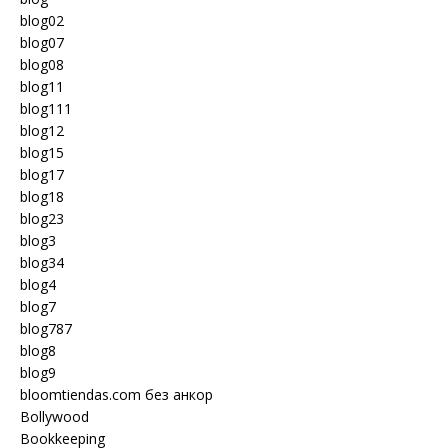
blog02
blog07
blog08
blog11
blog111
blog12
blog15
blog17
blog18
blog23
blog3
blog34
blog4
blog7
blog787
blog8
blog9
bloomtiendas.com без анкор
Bollywood
Bookkeeping