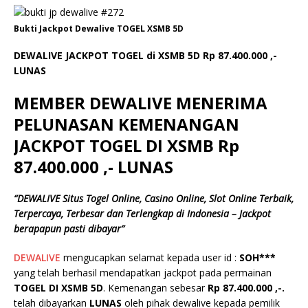
Bukti Jackpot Dewalive TOGEL XSMB 5D
DEWALIVE JACKPOT TOGEL di XSMB 5D
Rp 87.400.000 ,-
LUNAS
MEMBER DEWALIVE MENERIMA
PELUNASAN KEMENANGAN
JACKPOT TOGEL DI XSMB Rp
87.400.000 ,- LUNAS
“
DEWALIVE
Situs Togel Online, Casino Online, Slot Online Terbaik,
Terpercaya, Terbesar dan Terlengkap di Indonesia – Jackpot
berapapun pasti dibayar”
DEWALIVE
mengucapkan selamat kepada user id :
SOH***
yang telah berhasil mendapatkan jackpot pada permainan
TOGEL DI XSMB 5D
. Kemenangan sebesar
Rp 87.400.000 ,-.
telah dibayarkan
LUNAS
oleh pihak dewalive kepada pemilik