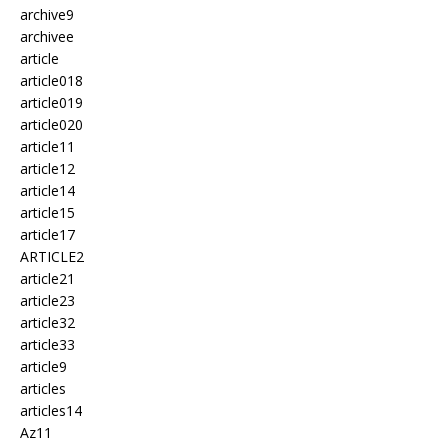
archive9
archivee
article
article018
article019
article020
article11
article12
article14
article15
article17
ARTICLE2
article21
article23
article32
article33
article9
articles
articles14
Az11