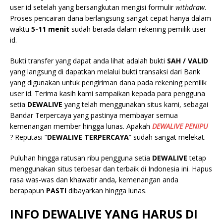
user id setelah yang bersangkutan mengisi formulir
withdraw
.
Proses pencairan dana berlangsung sangat cepat hanya dalam
waktu
5-11 menit
sudah berada dalam rekening pemilik user
id.
Bukti transfer yang dapat anda lihat adalah bukti
SAH / VALID
yang langsung di dapatkan melalui bukti transaksi dari Bank
yang digunakan untuk pengiriman dana pada rekening pemilik
user id. Terima kasih kami sampaikan kepada para pengguna
setia
DEWALIVE
yang telah menggunakan situs kami, sebagai
Bandar Terpercaya yang pastinya membayar semua
kemenangan member hingga lunas. Apakah
DEWALIVE
PENIPU
? Reputasi “
DEWALIVE
TERPERCAYA
” sudah sangat melekat.
Puluhan hingga ratusan ribu pengguna setia
DEWALIVE
tetap
menggunakan situs terbesar dan terbaik di Indonesia ini. Hapus
rasa was-was dan khawatir anda, kemenangan anda
berapapun
PASTI
dibayarkan hingga lunas.
INFO DEWALIVE
YANG HARUS DI