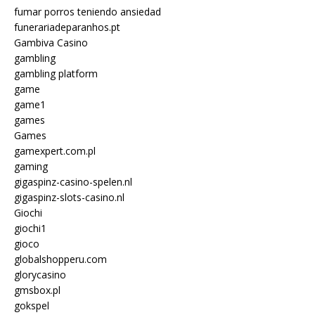
fumar porros teniendo ansiedad
funerariadeparanhos.pt
Gambiva Casino
gambling
gambling platform
game
game1
games
Games
gamexpert.com.pl
gaming
gigaspinz-casino-spelen.nl
gigaspinz-slots-casino.nl
Giochi
giochi1
gioco
globalshopperu.com
glorycasino
gmsbox.pl
gokspel