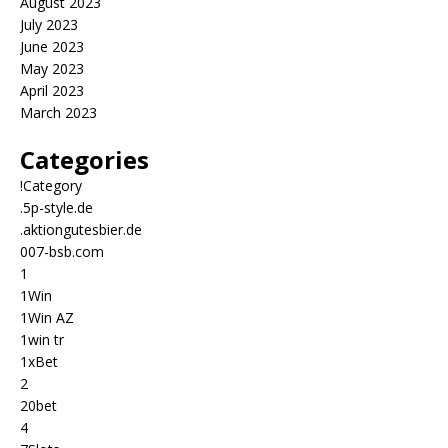
August 2023
July 2023
June 2023
May 2023
April 2023
March 2023
Categories
!Category
.5p-style.de
.aktiongutesbier.de
007-bsb.com
1
1Win
1Win AZ
1win tr
1xBet
2
20bet
4