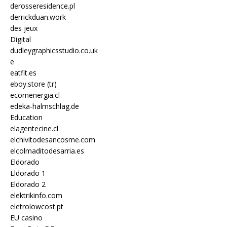
derosseresidence.pl
derrickduan.work
des jeux
Digital
dudleygraphicsstudio.co.uk
e
eatfit.es
eboy.store (tr)
ecomenergia.cl
edeka-halmschlag.de
Education
elagentecine.cl
elchivitodesancosme.com
elcolmaditodesarria.es
Eldorado
Eldorado 1
Eldorado 2
elektrikinfo.com
eletrolowcost.pt
EU casino