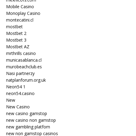
Mobile Casino
Monoplay Casino
montecatini.cl
mostbet
Mostbet 2
Mostbet 3
Mostbet AZ
mrthrills casino
municasablanca.cl
murobeachclub.es
Nasi partnerzy
natplanforum.org.uk
Neon54 1
neon54.casino
New
New Casino
new casino gamstop
new casino non gamstop
new gambling platfom
new non gamstop casinos