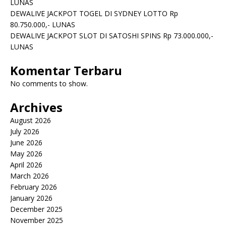
LUNAS
DEWALIVE JACKPOT TOGEL DI SYDNEY LOTTO Rp
80.750.000,- LUNAS
DEWALIVE JACKPOT SLOT DI SATOSHI SPINS Rp 73.000.000,-
LUNAS
Komentar Terbaru
No comments to show.
Archives
August 2026
July 2026
June 2026
May 2026
April 2026
March 2026
February 2026
January 2026
December 2025
November 2025