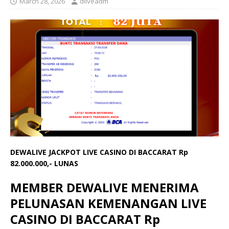
March 28, 2026
dliveadm
DEWALIVE JACKPOT LIVE CASINO DI BACCARAT Rp
82.000.000,- LUNAS
MEMBER DEWALIVE MENERIMA
PELUNASAN KEMENANGAN LIVE
CASINO DI BACCARAT Rp