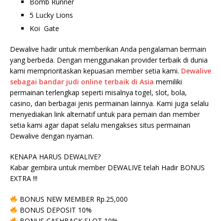
Bomb Runner
5 Lucky Lions
Koi Gate
Dewalive hadir untuk memberikan Anda pengalaman bermain
yang berbeda. Dengan menggunakan provider terbaik di dunia
kami memprioritaskan kepuasan member setia kami.
Dewalive
sebagai bandar judi online terbaik di Asia
memiliki
permainan terlengkap seperti misalnya togel, slot, bola,
casino, dan berbagai jenis permainan lainnya. Kami juga selalu
menyediakan link alternatif untuk para pemain dan member
setia kami agar dapat selalu mengakses situs permainan
Dewalive dengan nyaman.
KENAPA HARUS DEWALIVE?
Kabar gembira untuk member DEWALIVE telah Hadir BONUS
EXTRA !!!
BONUS NEW MEMBER Rp.25,000
BONUS DEPOSIT 10%
BONUS CASHBACK SLOT 10%