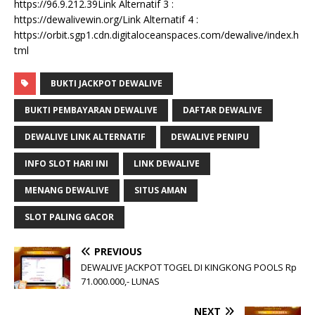
https://96.9.212.39Link Alternatif 3 :
https://dewalivewin.org/Link Alternatif 4 :
https://orbit.sgp1.cdn.digitaloceanspaces.com/dewalive/index.h
tml
BUKTI JACKPOT DEWALIVE
BUKTI PEMBAYARAN DEWALIVE
DAFTAR DEWALIVE
DEWALIVE LINK ALTERNATIF
DEWALIVE PENIPU
INFO SLOT HARI INI
LINK DEWALIVE
MENANG DEWALIVE
SITUS AMAN
SLOT PALING GACOR
PREVIOUS
DEWALIVE JACKPOT TOGEL DI KINGKONG POOLS Rp
71.000.000,- LUNAS
NEXT