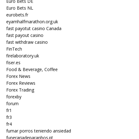
Euro Bets DE
Euro Bets NL
eurobets.fr
eyamhalfmarathon.org.uk
fast payotut casino Canada
fast payout casino
fast withdraw casino
FinTech
firelaboratory.uk
fiser.es
Food & Beverage, Coffee
Forex News
Forex Reviews
Forex Trading
forexby
forum
fr1
fr3
fr4
fumar porros teniendo ansiedad
funerariadeparanhos.pt