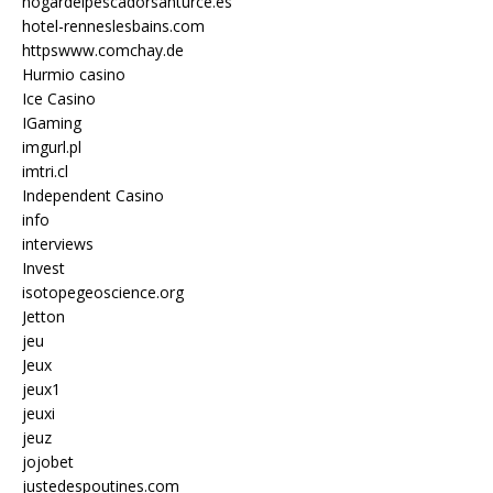
hogardelpescadorsanturce.es
hotel-renneslesbains.com
httpswww.comchay.de
Hurmio casino
Ice Casino
IGaming
imgurl.pl
imtri.cl
Independent Casino
info
interviews
Invest
isotopegeoscience.org
Jetton
jeu
Jeux
jeux1
jeuxi
jeuz
jojobet
justedespoutines.com