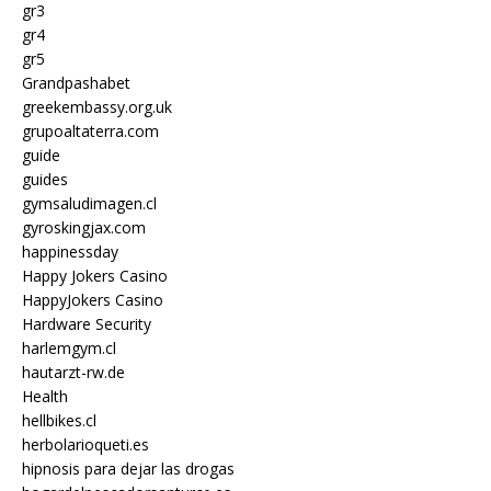
gr3
gr4
gr5
Grandpashabet
greekembassy.org.uk
grupoaltaterra.com
guide
guides
gymsaludimagen.cl
gyroskingjax.com
happinessday
Happy Jokers Casino
HappyJokers Casino
Hardware Security
harlemgym.cl
hautarzt-rw.de
Health
hellbikes.cl
herbolarioqueti.es
hipnosis para dejar las drogas