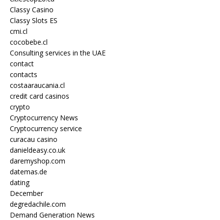
Classy Casino
Classy Slots ES
cmi.cl
cocobebe.cl
Consulting services in the UAE
contact
contacts
costaaraucania.cl
credit card casinos
crypto
Cryptocurrency News
Cryptocurrency service
curacau casino
danieldeasy.co.uk
daremyshop.com
datemas.de
dating
December
degredachile.com
Demand Generation News