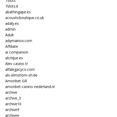
7Slots
7slots.it
abathingape.es
acousticboutique.co.uk
adaly.es
admin
Adult
adymainox.com
Affiliate
ai companion
alcrique.es
Alev casino tr
alfalegacyco.com
als-elmshorn-sh.de
Amonbet GR
amonbet-casino-nederland.nl
archive
archive_3
archive10
archive9
archivee